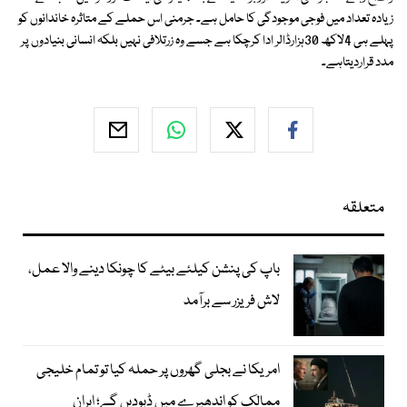
زیادہ تعداد میں فوجی موجودگی کا حامل ہے۔ جرمنی اس حملے کے متاثرہ خاندانوں کو
پہلے ہی 4لاکھ 30ہزارڈالر ادا کرچکا ہے جسے وہ زرتلافی نہیں بلکہ انسانی بنیادوں پر
مدد قراردیتاہے۔
متعلقہ
باپ کی پنشن کیلئے بیٹے کا چونکا دینے والا عمل،
لاش فریزر سے برآمد
امریکا نے بجلی گھروں پر حملہ کیا تو تمام خلیجی
ممالک کو اندھیرے میں ڈبودیں گے؛ ایران