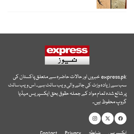
express.pk
خبروں اور حالات حاضرہ سے متعلق پاکستان کی
سب سے زیادہ وزٹ کی جانے والی ویب سائٹ ہے۔ اس ویب سائٹ
پر شائع شدہ تمام مواد کے جملہ حقوق بحق ایکسپریس میڈیا
گروپ محفوظ ہیں۔
ایکسپریس
ضابطہ
Privacy
Contact