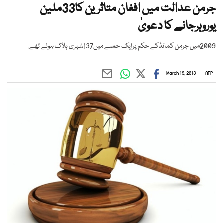
جرمن عدالت میں افغان متاثرین کا33ملین
یوروہرجانے کا دعویٰ
2009میں جرمن کمانڈکے حکم پرایک حملے میں137شہری ہلاک ہوئے تھے.
March 19, 2013
AFP