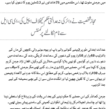
میں جرمنی ملوث تھا۔ اس مقدمے میں 79خاندانوں نے 3.3ملین یورو کا دعویٰ کیا ہے۔
عدالت ابتدائی طور پر 2بیٹے گنوانے والے باپ اور بیوہ ہونے والی، 6بچوں کی ماں کے
بالترتیب 40ہزار اور 50ہزاریورو کے دعووں کی سماعت کریگی۔ بدھ کی سماعت میں
دعوے داروں اور گواہوں کو نہیں بلایا گیاہے۔ متاثرین کے وکیل، افغان نژاد جرمن کریم
پوپل کا کہنا ہے کہ اس حملے میں13شہری مارے گئے تھے مگر جرمنی کا موقف ہے
صرف 90افراد ہلاک و زخمی ہوئے۔ کریم کے مطابق اس سفاکانہ جرم نے لاتعداد یتیموں
اور بیواؤں سے ان کا کفیل چھین لیا اور انگنت ماؤں سے ان کے بچے ہمیشہ کے لیے
جدا کردیے۔
جرمن کمانڈر کے اس حملے کا حکم دینے کے بعد اس وقت کے وزیردفاع کو استعفیٰ دینا
پڑا تھا اور چانسلر انجیلامرکل پارلیمانی انکوائری کمیٹی کے سامنے پیش ہوئی تھیں۔
واضح رہے کہ جرمنی امریکا اور برطانیہ کے بعد، نیٹو کی ایساف فورسز میں سب سے