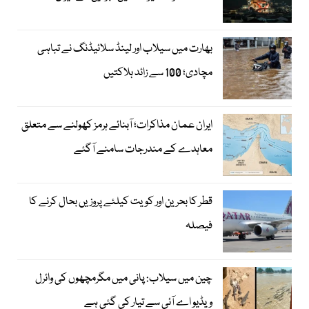
بھارت میں سیلاب اور لینڈ سلائیڈنگ نے تباہی
مچادی؛ 100 سے زائد ہلاکتیں
ایران عمان مذاکرات؛ آبنائے ہرمز کھولنے سے متعلق
معاہدے کے مندرجات سامنے آگئے
قطر کا بحرین اور کویت کیلئے پروزیں بحال کرنے کا
فیصلہ
چین میں سیلاب: پانی میں مگرمچھوں کی وائرل
ویڈیو اے آئی سے تیار کی گئی ہے