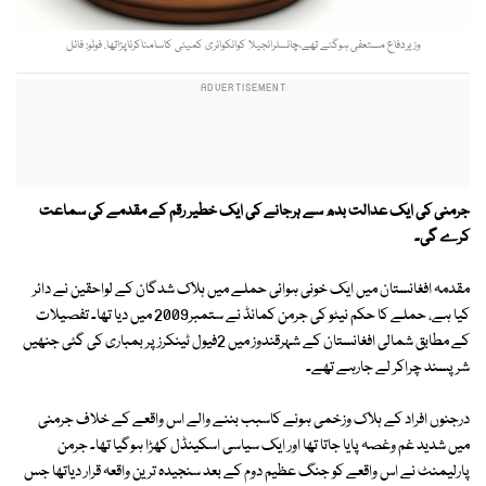
وزیردفاع مستعفی ہوگئے تھے،چانسلرانجیلا کوانکوائری کمیٹی کاسامناکرناپڑاتھا. فوٹو: فائل
جرمنی کی ایک عدالت بدھ سے ہرجانے کی ایک خطیر رقم کے مقدمے کی سماعت
کرے گی۔
مقدمہ افغانستان میں ایک خونی ہوائی حملے میں ہلاک شدگان کے لواحقین نے دائر
کیا ہے، حملے کا حکم نیٹو کی جرمن کمانڈ نے ستمبر2009 میں دیا تھا۔ تفصیلات
کے مطابق شمالی افغانستان کے شہرقندوز میں 2فیول ٹینکرز پر بمباری کی گئی جنھیں
شرپسند چراکر لے جارہے تھے۔
درجنوں افراد کے ہلاک وزخمی ہونے کاسبب بننے والے اس واقعے کے خلاف جرمنی
میں شدید غم وغصہ پایا جاتا تھا اور ایک سیاسی اسکینڈل کھڑا ہوگیا تھا۔ جرمن
پارلیمنٹ نے اس واقعے کو جنگ عظیم دوم کے بعد سنجیدہ ترین واقعہ قرار دیاتھا جس