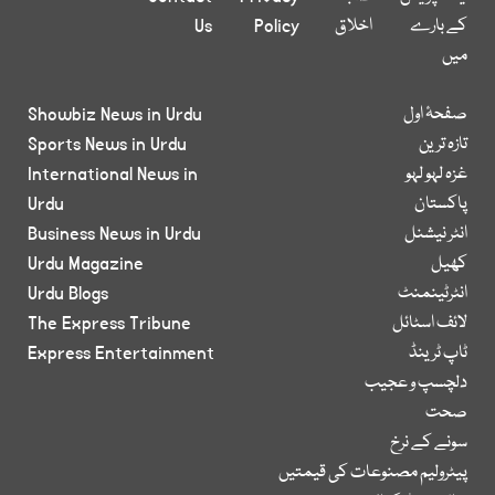
کے بارے
اخلاق
Policy
Us
میں
صفحۂ اول
Showbiz News in Urdu
تازہ ترین
Sports News in Urdu
غزہ لہو لہو
International News in
پاکستان
Urdu
انٹر نیشنل
Business News in Urdu
کھیل
Urdu Magazine
انٹرٹینمنٹ
Urdu Blogs
لائف اسٹائل
The Express Tribune
ٹاپ ٹرینڈ
Express Entertainment
دلچسپ و عجیب
صحت
سونے کے نرخ
پیٹرولیم مصنوعات کی قیمتیں