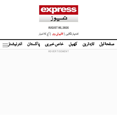
AUGUST 06, 2026
اشتہار لگائیں |
لائیو ٹی وی
| آج کا اخبار
صفحۂ اول
تازہ ترین
کھیل
خاص خبریں
پاکستان
انٹر نیشنل
ٹا