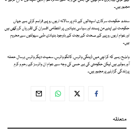
مجبور ہیں۔
سندھ حكومت سركاری اسپتالوں كے نام پر سالانہ اربوں روپے فراہم كرتی ہے جہاں
حكومت نے اپنے من پسند اور سیاسی بنیادوں پر انتطامی افسران كی تقرریاں كرركھی ہیں
اور عوام اربوں روپے کے صحت کے بجٹ کے باوجود بنیادی طبی سہولتوں سے محروم
ہیں۔
واضح رہے كہ كراچی میں ڈینگی وائرس، كانگو وائرس، سمیت دیگر وائرس ہرسال حملہ
آور ہوتے ہیں لیكن حكومتی كی بے حسی كی وجہ سے عوام ان وائرسز كے رحم و كرم
پرزندگی گزارنے پر مجبور ہیں۔
متعلقہ