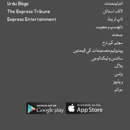
انٹرٹینمنٹ
Urdu Blogs
لائف اسٹائل
The Express Tribune
ٹاپ ٹرینڈ
Express Entertainment
دلچسپ و عجیب
صحت
سونے کے نرخ
پیٹرولیم مصنوعات کی قیمتیں
سائنس و ٹیکنالوجی
بلاگ
بزنس
ویڈیوز
جرائم