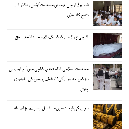
انٹر بورڈ کراچی بارہویں جماعت آرٹس ریگولر کے
نتائج کا اعلان
کراچی؛ پہاڑ سے گر کر ایک کم عمر لڑکا جاں بحق
جماعت اسلامی کا احتجاج: کراچی میں آج کون سی
سڑکیں بند ہوں گی؟ ٹریفک پولیس کی ایڈوائزری
جاری
سونے کی قیمت میں مسلسل تیسرے روز اضافہ