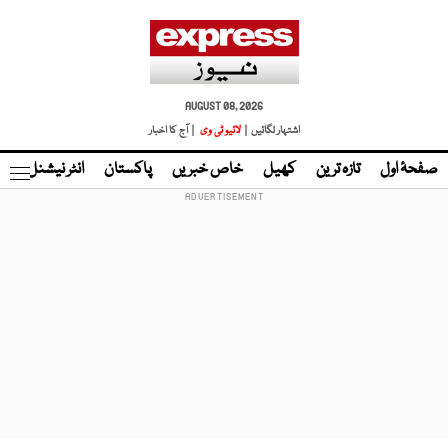
AUGUST 08, 2026
اشتہار لگائیں |
لائیو ٹی وی
| آج کا اخبار
صفحۂ اول
تازہ ترین
کھیل
خاص خبریں
پاکستان
انٹر نیشنل
ٹا