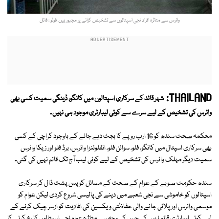
وائرس سے متاثرہ افراد نجی اسپتالوں سے تشخیص كرانے پر مجبور ہیں. فوٹو : فائل
THAILAND:
شہر قائد کے سركاری اسپتالوں میں کانگو، ڈینگی سمیت كسی بھی
وائرس كی تشخیص كے لیے سرے سے کوئی لیبارٹری موجود ہی نہیں۔
محكمہ صحت سندھ كو 16 ارب روپے كا بجٹ دیے جانے کے باوجود كراچی كے كسی
بھی سركاری اسپتال میں كانگو، فلو، سوائن فلو، انفلوئنزا وائرس، برڈ فلو اور زیكا وائرس
سمیت دیگر مہلک وائرس كی تشخیص كے لیے كوئی لیب آج تک قائم نہیں کی گئی۔
سندھ حکومت صوبے كے عوام كے صحت كے مسائل كو پس پشت ڈال كر سركاری
اسپتالوں كو خاموشی سے نجی شعبے میں دینے كی پالیسی شروع كردی لیكن عوام كو
موسمی وائرس اور پلائی جانے والی حفاظتی ویكسین كی افادیت كو ازسر چیک كرنے كے
لیے كوئی لیبارٹری قائم نہیں كی جس كی وجہ سے متاثرہ عوام نجی اسپتالوں كا رخ كرنے كا