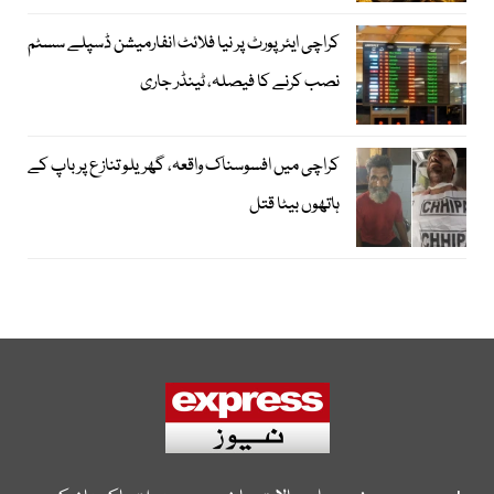
کراچی ایئرپورٹ پر نیا فلائٹ انفارمیشن ڈسپلے سسٹم
نصب کرنے کا فیصلہ، ٹینڈر جاری
کراچی میں افسوسناک واقعہ، گھریلو تنازع پر باپ کے
ہاتھوں بیٹا قتل