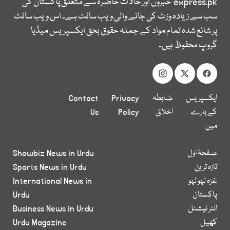
express.pk
خبروں اور حالات حاضرہ سے متعلق پاکستان کی
سب سے زیادہ وزٹ کی جانے والی ویب سائٹ ہے۔ اس ویب سائٹ
پر شائع شدہ تمام مواد کے جملہ حقوق بحق ایکسپریس میڈیا
گروپ محفوظ ہیں۔
ایکسپریس
ضابطہ
Privacy
Contact
کے بارے
اخلاق
Policy
Us
میں
صفحۂ اول
Showbiz News in Urdu
تازہ ترین
Sports News in Urdu
غزہ لہو لہو
International News in
پاکستان
Urdu
انٹر نیشنل
Business News in Urdu
کھیل
Urdu Magazine