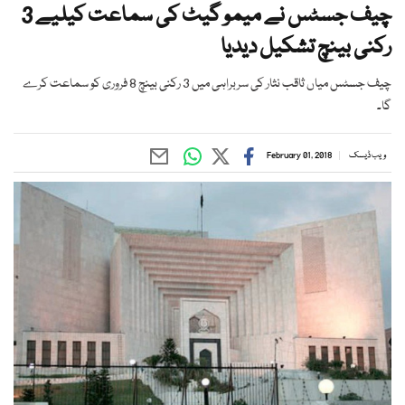
چیف جسٹس نے میمو گیٹ کی سماعت کیلیے 3
رکنی بینچ تشکیل دیدیا
چیف جسٹس میاں ثاقب نثار کی سربراہی میں 3 رکنی بینچ 8 فروری کو سماعت کرے
گا۔
ویب ڈیسک
February 01, 2018