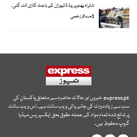
شاہراہ بھٹو پر روڈ ڈائیورژن کے باعث گاڑی الٹ گئی،
3مسافر زخمی
express.pk
خبروں اور حالات حاضرہ سے متعلق پاکستان کی
سب سے زیادہ وزٹ کی جانے والی ویب سائٹ ہے۔ اس ویب سائٹ
پر شائع شدہ تمام مواد کے جملہ حقوق بحق ایکسپریس میڈیا
گروپ محفوظ ہیں۔