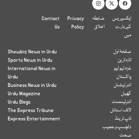
ایکسپریس
ضابطہ
Privacy
Contact
کے بارے
اخلاق
Policy
Us
میں
صفحۂ اول
Showbiz News in Urdu
تازہ ترین
Sports News in Urdu
غزہ لہو لہو
International News in
پاکستان
Urdu
انٹر نیشنل
Business News in Urdu
کھیل
Urdu Magazine
انٹرٹینمنٹ
Urdu Blogs
لائف اسٹائل
The Express Tribune
ٹاپ ٹرینڈ
Express Entertainment
دلچسپ و عجیب
صحت