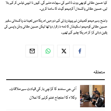
کیا حسین حقانی کو بھی ووٹ ڈالنے کی سہولت ملے گی، کیوں نا انہیں نوٹس کر کے بلا
لیں، حسین حقانی پاکستان آکرمیمو گیٹ کا سامنا کریں۔
واضح رہے میمو کمیشن نے پیپلزپارٹی کے دور میں امریکا میں تعینات پاکستانی سفیر
حسین حقانی کو میمو اسکینڈل کا ذمہ دار قرار دیا تھا لیکن حسین حقانی وطن واپسی کی
یقین دہانی کرا کر امریکا چلے گے تھے۔
متعلقہ
آئی جی سندھ کا کراچی بار کی قیادت سے ملاقات،
وکلاء کا احتجاج ختم کرنے کا اعلان