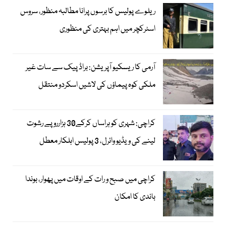
ریلوے پولیس کا برسوں پرانا مطالبہ منظور، سروس
اسٹرکچر میں اہم بہتری کی منظوری
آرمی کا ریسکیو آپریشن: براڈ پیک سے سات غیر
ملکی کوہ پیماؤں کی لاشیں اسکردو منتقل
کراچی: شہری کو ہراساں کرکے30 ہزارروپے رشوت
لینے کی ویڈیو وائرل، 3 پولیس اہلکار معطل
کراچی میں صبح و رات کے اوقات میں پھوار، بوندا
باندی کا امکان