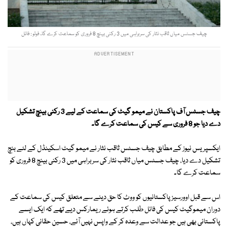
چیف جسٹس میاں ثاقب نثار کی سربراہی میں 3 رکنی بینچ 8 فروری کو سماعت کرے گا۔ فوٹو : فائل
چیف جسٹس آف پاکستان نے میمو گیٹ کی سماعت کے لیے 3 رکنی بینچ تشکیل
دے دیا جو 8 فروری سے کیس کی سماعت کرے گا۔
ایکسپریس نیوز کے مطابق چیف جسٹس ثاقب نثار نے میمو گیٹ اسکینڈل کے لئے بنچ
تشکیل دے دیا، چیف جسٹس میاں ثاقب نثار کی سربراہی میں 3 رکنی بینچ 8 فروری کو
سماعت کرے گا۔
اس سے قبل اوورسیز پاکستانیوں کو ووٹ کا حق دینے سے متعلق کیس کی سماعت کے
دوران میموگیٹ کیس کی فائل طلب کرتے ہوئے ریمارکس دیے تھے کہ ایک ایسے
پاکستانی بھی ہیں جو عدالت سے وعدہ کر کے واپس نہیں آئے، حسین حقانی کہاں ہیں،