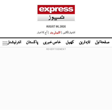
AUGUST 06, 2026
اشتہار لگائیں |
لائیو ٹی وی
| آج کا اخبار
صفحۂ اول
تازہ ترین
کھیل
خاص خبریں
پاکستان
انٹر نیشنل
ٹا