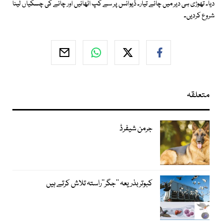
دیا۔ تھوڑی ہی دیر میں چائے تیار۔ ڈیوائس پر سے کپ اٹھائیں اور چائے کی چسکیاں لینا
شروع کردیں۔
متعلقہ
جرمن شیفرڈ
کبوتر بذریعہ ’’جگر‘‘راستہ تلاش کرتے ہیں