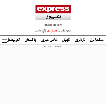
AUGUST 09, 2026
اشتہار لگائیں |
لائیو ٹی وی
| آج کا اخبار
صفحۂ اول
تازہ ترین
کھیل
خاص خبریں
پاکستان
انٹر نیشنل
ٹا