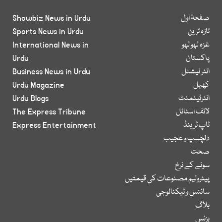
صفحۂ اول
Showbiz News in Urdu
تازہ ترین
Sports News in Urdu
غزہ لہو لہو
International News in
پاکستان
Urdu
انٹر نیشنل
Business News in Urdu
کھیل
Urdu Magazine
انٹرٹینمنٹ
Urdu Blogs
لائف اسٹائل
The Express Tribune
ٹاپ ٹرینڈ
Express Entertainment
دلچسپ و عجیب
صحت
سونے کے نرخ
پیٹرولیم مصنوعات کی قیمتیں
سائنس و ٹیکنالوجی
بلاگ
بزنس