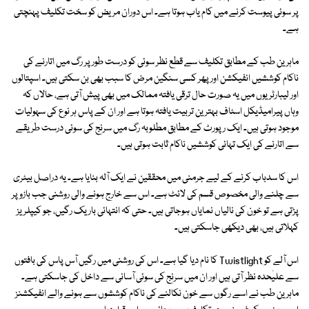
پر سوئی پیوست کرنے میں کام یاب ہوتا ہے۔ اس دوران مریض کو سخت تکلیف پہنچتی
ہے۔
ماہرین طب کے مطابق تکلیف سے قطع نظر سوئی کو درست طور پر رگ میں اتارنے کی
ناکام کوششیں انفیکشن اور پھر کسی سنگین مرض کا سبب بھی بن سکتی ہیں۔ اسپتالوں
اور لیبارٹریوں میں یہ صورت حال ترقی یافتہ ممالک میں بھی پیش آتی ہے، حالاں کہ
وہاں پیرامیڈیکل اسٹاف بہترین تربیت یافتہ ہوتا ہے اور ان کے پاس ہر نوع کی سہولیات
موجود ہوتی ہیں۔ ایک رپورٹ کے مطابق مطلوبہ رگ میں سرنج کی سوئی درست طریقے
سے اتارنے کی ایک تہائی کوششیں ناکام ثابت ہوتی ہیں۔
اس کا سدباب کرنے کے لیے جرمنی میں محققین نے ایک آلہ بنایا ہے۔ یہ دراصل بیٹری
سے چلنے والی مخصوص قسم کی لائٹ ہے۔ اس سے خارج ہونے والی روشنی جب بازو پر
پڑتی ہے تو خون کی نالیاں نمایاں ہوجاتی ہیں۔ حتی کہ انتہائی باریک رگیں، جو کیپلریز
کہلاتی ہیں، بھی دیکھی جاسکتی ہیں۔
اس آلے کو Twistlight کا نام دیا گیا ہے۔ اس کی روشنی میں رگیں آس پاس کی بافتوں
سے علیٰحدہ نظر آتی ہیں اور ان میں سرنج کی سوئی آسانی سے داخل کی جاسکتی ہے۔
ماہرین طب نے اسے رگوں سے خون نکالنے کی ناکام کوششوں سے ہونے والے انفیکشنز