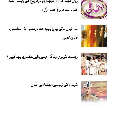
زباں فہمی290 ;کچھ اردو اور فرینچ کے باہمی تعلق
کے بارے میں (حصہ اوّل)
ہم کیوں مرتے ہیں؟ وجود، فنا اور معنی کی سائنسی و
فکری تعبیر
ریاست کو پوری زندگی دینے والے پنشنرز بوجھ کیوں؟
شہداء کے لہو سے مہکتا میرا گاؤں