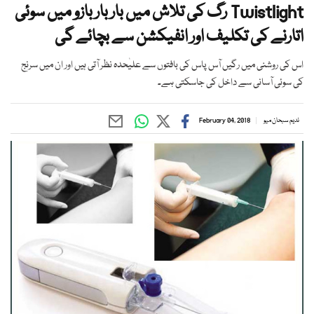
Twistlight رگ کی تلاش میں بار بار بازو میں سوئی
اتارنے کی تکلیف اور انفیکشن سے بچائے گی
اس کی روشنی میں رگیں آس پاس کی بافتوں سے علیٰحدہ نظر آتی ہیں اور ان میں سرنج
کی سوئی آسانی سے داخل کی جاسکتی ہے۔
ندیم سبحان میو
February 04, 2018