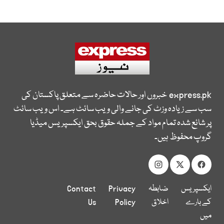
express.pk
خبروں اور حالات حاضرہ سے متعلق پاکستان کی
سب سے زیادہ وزٹ کی جانے والی ویب سائٹ ہے۔ اس ویب سائٹ
پر شائع شدہ تمام مواد کے جملہ حقوق بحق ایکسپریس میڈیا
گروپ محفوظ ہیں۔
ایکسپریس
ضابطہ
Privacy
Contact
کے بارے
اخلاق
Policy
Us
میں