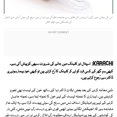
اس کی روشنی میں رگیں آس پاس کی بافتوں سے علیٰحدہ نظر آتی ہیں اور ان میں سرنج کی سوئی آسانی سے داخل
کی جاسکتی ہے۔ فوٹو : فائل
KARACHI:
اسپتال اور کلینک میں جانے کی ضرورت سبھی کو پیش آتی ہے۔
کبھی ہم گھر کے کسی فرد کو لے کر کلینک کا رُخ کرتے ہیں تو کبھی خود بیمار ہونے پر
ڈاکٹر سے رُجوع کرتے ہیں۔
طبی معائنہ کرنے کے بعد بعض اوقات ڈاکٹر دوا کے ساتھ خون کے ٹیسٹ بھی تجویز
کردیتے ہیں۔ لیبارٹری کا عملہ ٹیسٹ کے لیے خون کا نمونہ لیتا ہے۔ نمونہ حاصل
کرنے کے لیے پیرامیڈیکل اسٹاف نس میں سرنج کی سوئی پیوست کرتا ہے۔ یہ ایک عام
مشاہدہ ہے کہ انجیکشن لگاتے ہوئے انھیں فوری طور پر درست رگ نہیں ملتی۔ کئی بار
کی کوششوں کے بعد پیرامیڈیکل اسٹاف مطلوبہ رگ تلاش کرنے اور اس میں درست طور