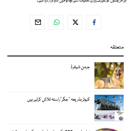
اور مریضوں کو غیرضروری تکلیف سے بچائو میں اہم قرار دیا ہے۔
متعلقہ
جرمن شیفرڈ
کبوتر بذریعہ ’’جگر‘‘راستہ تلاش کرتے ہیں