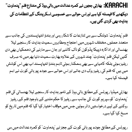
KARACHI:
بھارتی ججوں نے کمرہ عدالت میں بالی ووڈ کی متنازع فلم ''پدماوت''
دیکھنے کا فیصلہ کیا ہے اور اس حوالے سے خصوصی اسکریننگ کے انتظامات کی
ہدایت بھی کردی گئی ہیں۔
فلم 'پدماوت' شوٹنگ سے ہی تنازعات کا شکار رہی اور ہندؤ انتہاپسندوں کی جانب سے
متعدد حملوں، مختلف شہروں میں احتجاج ومظاہروں سمیت ہدایت کار سنجے لیلا
بھنسالی اور اداکارہ دپیکا پڈوکون کو ناک کاٹنے اور جان سے مارنے کی دھمکیاں بھی دی
گئیں لیکن فلم 'پدماوت' چند شہروں کے علاوہ بھارت سمیت دنیا بھر میں نہ صرف
ریلیز ہوئی بلکہ کامیابی سے بھی ہمکنار ہوئی تاہم ہندؤ انتہاپسند اب بھی اس کوشش
میں ہیں کہ فلم کی ریلیز روک دی جائے اور اس حوالے سے جودھ پور ہائی کورٹ نے اہم
فیصلہ کیا ہے۔
بھارتی میڈیا رپورٹس کے مطابق بالی ووڈ کے نامور ہدایت کار سنجے لیلا بھنسالی کی فلم
'پدماوت' کو سپریم کورٹ کی جانب سے ریلیز کا حکم ملنے کے باوجود فلم کے ریلیز
روکنے کے لیے درخواستیں دائر ہوئیں جس میں موقف اختیار کیا گیا کہ فلم میں تاریخ کو
مسخ کیا گیا ہے۔
رپورٹس کے مطابق جودھ پور ہائی کورٹ کے ججز نے 'پدماوت' کو کمرہ عدالت میں ہی