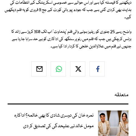
دیکھنے کا فیصلہ کیا ہے اور اس حوالے سے خصوصی اسکریننگ کے انتظامات کی
ہدایت بھی کردی گئی ہے جب کہ جودھ پور ہائی کورٹ کے جج 9 فروری کو یہ فلم دیکھیں
گے۔
واضح رہے 25 جنوری کو ریلیز ہونے والی فلم 'پدماوت' اب تک 160 کروڑ سے زائد کا
بزنس کرچکی ہیں جب کہ فلم میں رنویر سنگھ کی اداکاری کو بے حد سراہا جارہا ہے
جنہوں نے فلم میں علاؤالدین خلجی کا کردار ادا کیا ہے۔
متعلقہ
نمرہ خان کی دوسری شادی کا بھی خاتمہ؟ اداکارہ
مومل خالد نے علیحدگی کی تصدیق کر دی