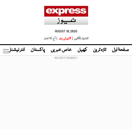
AUGUST 10, 2026
اشتہار لگائیں |
لائیو ٹی وی
| آج کا اخبار
صفحۂ اول
تازہ ترین
کھیل
خاص خبریں
پاکستان
انٹر نیشنل
ٹا