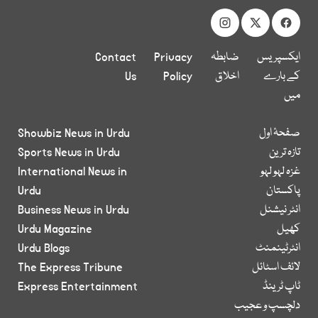
ایکسپریس
ضابطہ
Privacy
Contact
کے بارے
اخلاق
Policy
Us
میں
صفحۂ اول
Showbiz News in Urdu
تازہ ترین
Sports News in Urdu
غزہ لہو لہو
International News in
پاکستان
Urdu
انٹر نیشنل
Business News in Urdu
کھیل
Urdu Magazine
انٹرٹینمنٹ
Urdu Blogs
لائف اسٹائل
The Express Tribune
ٹاپ ٹرینڈ
Express Entertainment
دلچسپ و عجیب