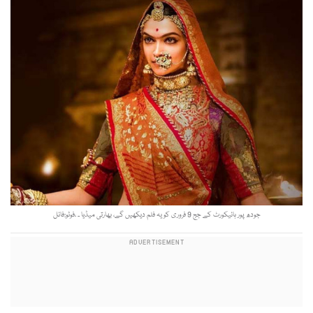
جودھ پور ہائیکورٹ کے جج 9 فروری کو یہ فلم دیکھیں گے، بھارتی میڈیا ۔ ،فوٹو:فائل