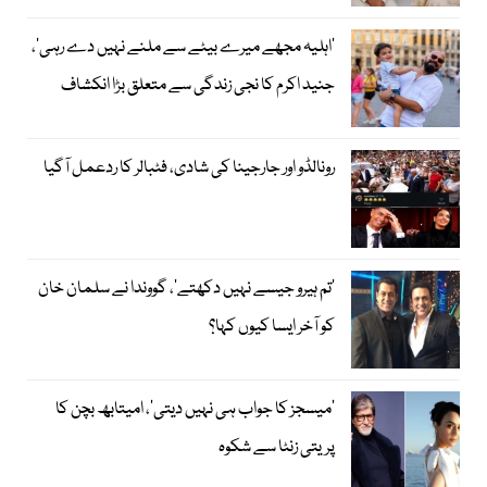
’اہلیہ مجھے میرے بیٹے سے ملنے نہیں دے رہی‘،
جنید اکرم کا نجی زندگی سے متعلق بڑا انکشاف
رونالڈو اور جارجینا کی شادی، فٹبالر کا ردعمل آگیا
’تم ہیرو جیسے نہیں دکھتے‘، گووندا نے سلمان خان
کو آخر ایسا کیوں کہا؟
’میسجز کا جواب ہی نہیں دیتی‘، امیتابھ بچن کا
پریتی زنٹا سے شکوہ