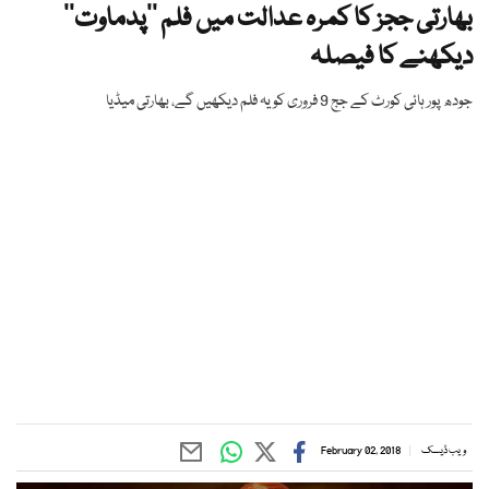
بھارتی ججز کا کمرہ عدالت میں فلم ’’پدماوت‘‘
دیکھنے کا فیصلہ
جودھ پور ہائی کورٹ کے جج 9 فروری کو یہ فلم دیکھیں گے، بھارتی میڈیا
ویب ڈیسک
February 02, 2018