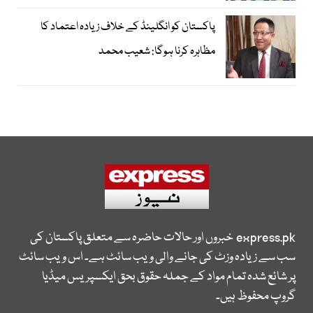
پاکستان کو انگلینڈ کے خلاف زیادہ اعتماد کا
مظاہرہ کرنا ہوگا: شعیب محمد
express.pk
خبروں اور حالات حاضرہ سے متعلق پاکستان کی
سب سے زیادہ وزٹ کی جانے والی ویب سائٹ ہے۔ اس ویب سائٹ
پر شائع شدہ تمام مواد کے جملہ حقوق بحق ایکسپریس میڈیا
گروپ محفوظ ہیں۔