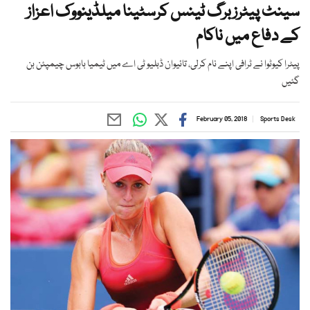
سینٹ پیٹرزبرگ ٹینس کرسٹینا میلڈینووک اعزاز
کے دفاع میں ناکام
پیٹرا کیوٹوا نے ٹرافی اپنے نام کرلی، تائیوان ڈبلیو ٹی اے میں ٹیمیا بابوس چیمپئن بن
گئیں
February 05, 2018
Sports Desk