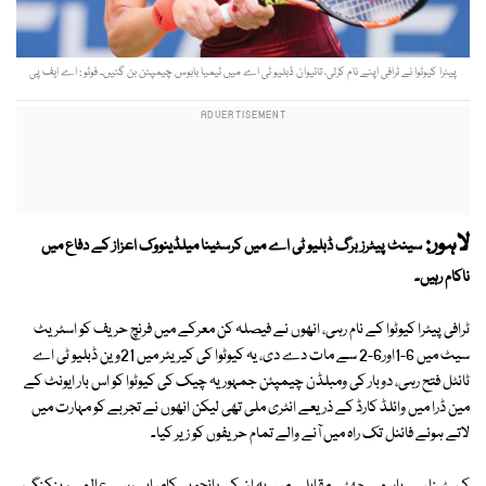
پیٹرا کیوٹوا نے ٹرافی اپنے نام کرلی، تائیوان ڈبلیو ٹی اے میں ٹیمیا بابوس چیمپئن بن گئیں۔ فوٹو : اے ایف پی
لاہور:
سینٹ پیٹرز برگ ڈبلیو ٹی اے میں کرسٹینا میلڈینووک اعزاز کے دفاع میں
ناکام رہیں۔
ٹرافی پیٹرا کیوٹوا کے نام رہی، انھوں نے فیصلہ کن معرکے میں فرنچ حریف کو اسٹریٹ
سیٹ میں 6-1اور6-2 سے مات دے دی، یہ کیوٹوا کی کیریئر میں 21وین ڈبلیو ٹی اے
ٹائٹل فتح رہی، دوبار کی ومبلڈن چیمپئن جمہوریہ چیک کی کیوٹوا کو اس بار ایونٹ کے
مین ڈرا میں وائلڈ کارڈ کے ذریعے انٹری ملی تھی لیکن انھوں نے تجربے کو مہارت میں
لاتے ہوئے فائنل تک راہ میں آنے والے تمام حریفوں کو زیر کیا۔