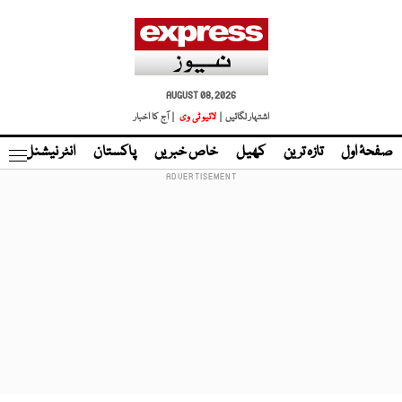
AUGUST 08, 2026
اشتہار لگائیں |
لائیو ٹی وی
| آج کا اخبار
صفحۂ اول
تازہ ترین
کھیل
خاص خبریں
پاکستان
انٹر نیشنل
ٹا