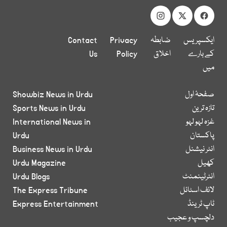
ایکسپریس
ضابطہ
Privacy
Contact
کے بارے
اخلاق
Policy
Us
میں
صفحۂ اول
Showbiz News in Urdu
تازہ ترین
Sports News in Urdu
غزہ لہو لہو
International News in
پاکستان
Urdu
انٹر نیشنل
Business News in Urdu
کھیل
Urdu Magazine
انٹرٹینمنٹ
Urdu Blogs
لائف اسٹائل
The Express Tribune
ٹاپ ٹرینڈ
Express Entertainment
دلچسپ و عجیب