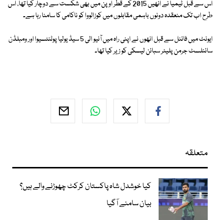
اس سے قبل ٹیمیا نے انھیں 2015 کے قطر اوپن میں بھی شکست سے دوچار کیا تھا، اس
طرح اب تک منعقدہ دونوں باہمی مقابلوں میں کوزالووا کو ناکامی کا سامنا رہا ہے۔
ایونٹ میں فائنل سے قبل انھوں نے اپنی راہ میں آنیو الی 5 سیڈ یولیا پوٹنٹسیوا اور ومبلڈن
سائنلسٹ جرمن پلیئر سبائن لیسکی کو زیر کیا تھا۔
متعلقہ
کیا خوشدل شاہ پاکستان کرکٹ چھوڑنے والے ہیں؟
بیان سامنے آگیا