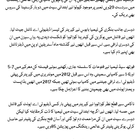
کرسٹینا سے باہمی چھٹے مقابلے میں یہ ان کی پانچویں کامیابی رہی، عالمی رینکنگ
میں سردست 29ویں نمبر پر موجود کیوٹوا نے ابتدائی سیٹ میں دو بار کرسٹینا کی سروس
بھی بریک کی۔
دوسری جانب ہنگری کی ٹیمیا بابوس نے کیریئر کی تیسرا ڈبلیوٹی اے ٹائٹل جیت لیا،
انھوں نے فائنل میں یوکرین کی کیٹرینا کوزالووا کو شکست دیدی،یہ رواں سیزن میں ان
کی دوسری ٹرافی ہے، اس سے قبل انھوں نے گذشتہ ماہ آسٹریلین اوپن میں ڈبلز ٹائٹل
بھی اپنے نام کیا ہے۔
فورتھ سیڈ ٹیمیا نے فتوحات کا سلسلہ جاری رکھتے ہوئے فیصلہ کن معرکے میں 7-5
اور6-1 سے کامیابی سمیٹی، وہ اس سے قبل 2012 میں مونٹریری میں کیریئرکی پہلی
ڈبلیو ٹی اے ٹرافی جیتنے میں کامیاب ہوئی تھیں جبکہ 2017 میں انھیں بڈاپسٹ
ویمنز ایونٹ میں بھی چیمپئن بننے کا اعزازمل چکا ہے۔
ناکامی سے قطع نظر کوزالووا نے کیریئر میں پہلی بار کسی ڈبلیو ٹی اے ایونٹ کے فائنل
میں حصہ لیا، انھوں نے اگرچہ ابتدائی سیٹ میں ٹیمیا کا ڈٹ کر مقابلہ کیا لیکن
دوسرے سیٹ میں ان کی مزاحمت دم توڑ گئی اور آسان فتح ہنگری کی پلیئر نے حاصل
کرلی، یوکرینی پلیئر کی عالمی رینکنگ میں پوزیشن 85ویں ہے۔