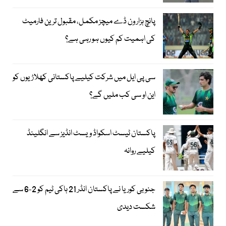
پانچ ہزار ون ڈے میچز مکمل، مقبول ترین فارمیٹ
کی اہمیت کم کیوں ہو رہی ہے؟
سی پی ایل میں شرکت کیلیے پاکستانی کھلاڑیوں کو
این او سی کب ملیں گے؟
پاکستان ٹیسٹ اسکواڈ ویسٹ انڈیز سے انگلینڈ
کیلیے روانہ
جنوبی کوریا نے پاکستان انڈر 21 ہاکی ٹیم کو 2-6 سے
شکست دیدی