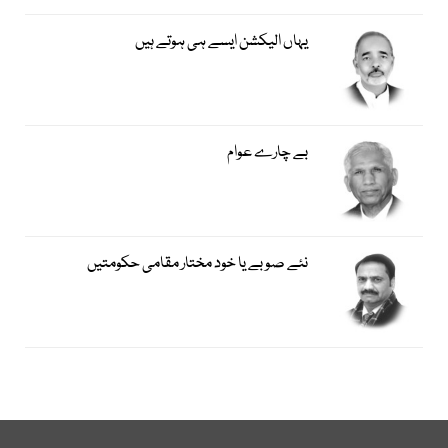
یہاں الیکشن ایسے ہی ہوتے ہیں
بے چارے عوام
نئے صوبے یا خود مختار مقامی حکومتیں