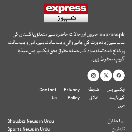
express.pk
خبروں اور حالات حاضرہ سے متعلق پاکستان کی
سب سے زیادہ وزٹ کی جانے والی ویب سائٹ ہے۔ اس ویب سائٹ
پر شائع شدہ تمام مواد کے جملہ حقوق بحق ایکسپریس میڈیا
گروپ محفوظ ہیں۔
ایکسپریس
ضابطہ
Privacy
Contact
کے بارے
اخلاق
Policy
Us
میں
صفحۂ اول
Showbiz News in Urdu
تازہ ترین
Sports News in Urdu