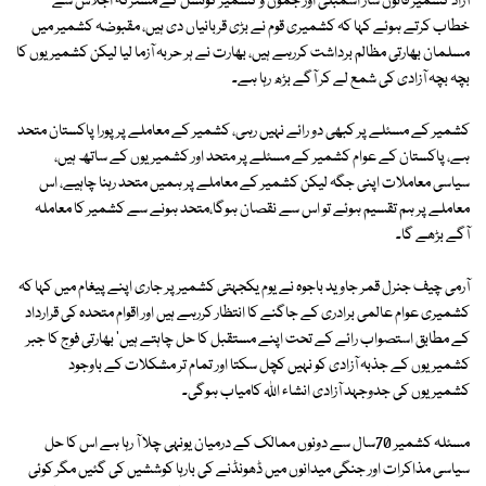
آزاد کشمیر قانون ساز اسمبلی اور جموں و کشمیر کونسل کے مشترکہ اجلاس سے
خطاب کرتے ہوئے کہا کہ کشمیری قوم نے بڑی قربانیاں دی ہیں، مقبوضہ کشمیر میں
مسلمان بھارتی مظالم برداشت کررہے ہیں، بھارت نے ہر حربہ آزما لیا لیکن کشمیریوں کا
بچہ بچہ آزادی کی شمع لے کر آگے بڑھ رہا ہے۔
کشمیر کے مسئلے پر کبھی دو رائے نہیں رہی، کشمیر کے معاملے پر پورا پاکستان متحد
ہے، پاکستان کے عوام کشمیر کے مسئلے پر متحد اور کشمیریوں کے ساتھ ہیں،
سیاسی معاملات اپنی جگہ لیکن کشمیر کے معاملے پر ہمیں متحد رہنا چاہیے، اس
معاملے پر ہم تقسیم ہوئے تو اس سے نقصان ہوگا،متحد ہونے سے کشمیر کا معاملہ
آگے بڑھے گا۔
آرمی چیف جنرل قمر جاوید باجوہ نے یوم یکجہتی کشمیر پر جاری اپنے پیغام میں کہا کہ
کشمیری عوام عالمی برادری کے جاگنے کا انتظار کررہے ہیں اور اقوام متحدہ کی قرارداد
کے مطابق استصواب رائے کے تحت اپنے مستقبل کا حل چاہتے ہیں' بھارتی فوج کا جبر
کشمیریوں کے جذبہ آزادی کو نہیں کچل سکتا اور تمام تر مشکلات کے باوجود
کشمیریوں کی جدوجہد آزادی انشاء اللہ کامیاب ہوگی۔
مسئلہ کشمیر 70سال سے دونوں ممالک کے درمیان یونہی چلا آ رہا ہے اس کا حل
سیاسی مذاکرات اور جنگی میدانوں میں ڈھونڈنے کی بارہا کوششیں کی گئیں مگر کوئی