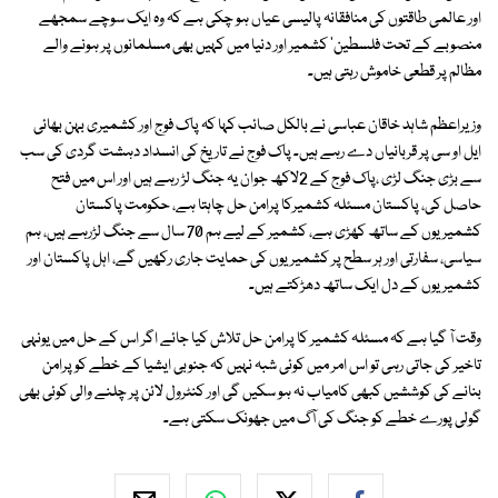
اور عالمی طاقتوں کی منافقانہ پالیسی عیاں ہو چکی ہے کہ وہ ایک سوچے سمجھے
منصوبے کے تحت فلسطین' کشمیر اور دنیا میں کہیں بھی مسلمانوں پر ہونے والے
مظالم پر قطعی خاموش رہتی ہیں۔
وزیراعظم شاہد خاقان عباسی نے بالکل صائب کہا کہ پاک فوج اور کشمیری بہن بھائی
ایل او سی پر قربانیاں دے رہے ہیں۔ پاک فوج نے تاریخ کی انسداد دہشت گردی کی سب
سے بڑی جنگ لڑی ،پاک فوج کے 2لاکھ جوان یہ جنگ لڑ رہے ہیں اور اس میں فتح
حاصل کی، پاکستان مسئلہ کشمیرکا پرامن حل چاہتا ہے، حکومت پاکستان
کشمیریوں کے ساتھ کھڑی ہے، کشمیر کے لیے ہم 70 سال سے جنگ لڑرہے ہیں، ہم
سیاسی، سفارتی اور ہر سطح پر کشمیریوں کی حمایت جاری رکھیں گے، اہل پاکستان اور
کشمیریوں کے دل ایک ساتھ دھڑکتے ہیں۔
وقت آ گیا ہے کہ مسئلہ کشمیر کا پرامن حل تلاش کیا جائے اگر اس کے حل میں یونہی
تاخیر کی جاتی رہی تو اس امر میں کوئی شبہ نہیں کہ جنوبی ایشیا کے خطے کو پرامن
بنانے کی کوششیں کبھی کامیاب نہ ہو سکیں گی اور کنٹرول لائن پر چلنے والی کوئی بھی
گولی پورے خطے کو جنگ کی آگ میں جھونک سکتی ہے۔