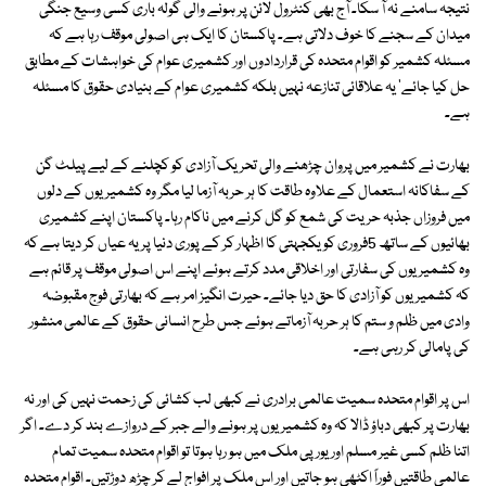
نتیجہ سامنے نہ آ سکا۔ آج بھی کنٹرول لائن پر ہونے والی گولہ باری کسی وسیع جنگی
میدان کے سجنے کا خوف دلاتی ہے۔ پاکستان کا ایک ہی اصولی موقف رہا ہے کہ
مسئلہ کشمیر کو اقوام متحدہ کی قراردادوں اور کشمیری عوام کی خواہشات کے مطابق
حل کیا جائے' یہ علاقائی تنازعہ نہیں بلکہ کشمیری عوام کے بنیادی حقوق کا مسئلہ
ہے۔
بھارت نے کشمیر میں پروان چڑھنے والی تحریک آزادی کو کچلنے کے لیے پیلٹ گن
کے سفاکانہ استعمال کے علاوہ طاقت کا ہر حربہ آزما لیا مگر وہ کشمیریوں کے دلوں
میں فروزاں جذبہ حریت کی شمع کو گل کرنے میں ناکام رہا۔ پاکستان اپنے کشمیری
بھائیوں کے ساتھ 5فروری کو یکجہتی کا اظہار کر کے پوری دنیا پر یہ عیاں کر دیتا ہے کہ
وہ کشمیریوں کی سفارتی اور اخلاقی مدد کرتے ہوئے اپنے اس اصولی موقف پر قائم ہے
کہ کشمیریوں کو آزادی کا حق دیا جائے۔ حیرت انگیز امر ہے کہ بھارتی فوج مقبوضہ
وادی میں ظلم و ستم کا ہر حربہ آزماتے ہوئے جس طرح انسانی حقوق کے عالمی منشور
کی پامالی کر رہی ہے۔
اس پر اقوام متحدہ سمیت عالمی برادری نے کبھی لب کشائی کی زحمت نہیں کی اور نہ
بھارت پر کبھی دباؤ ڈالا کہ وہ کشمیریوں پر ہونے والے جبر کے دروازے بند کر دے۔ اگر
اتنا ظلم کسی غیر مسلم اور یورپی ملک میں ہو رہا ہوتا تو اقوام متحدہ سمیت تمام
عالمی طاقتیں فوراً اکٹھی ہو جاتیں اور اس ملک پر افواج لے کر چڑھ دوڑتیں۔ اقوام متحدہ