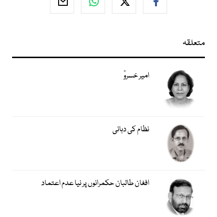
متعلقہ
امیر خسروؒ
نظام کی دہائی
افغان طالبان حکمرانوں پر نیا عدم اعتماد