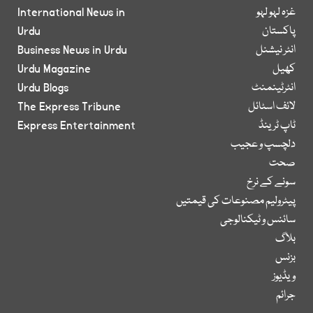
غزہ لہو لہو
International News in
پاکستان
Urdu
انٹر نیشنل
Business News in Urdu
کھیل
Urdu Magazine
انٹرٹینمنٹ
Urdu Blogs
لائف اسٹائل
The Express Tribune
ٹاپ ٹرینڈ
Express Entertainment
دلچسپ و عجیب
صحت
سونے کے نرخ
پیٹرولیم مصنوعات کی قیمتیں
سائنس و ٹیکنالوجی
بلاگ
بزنس
ویڈیوز
جرائم