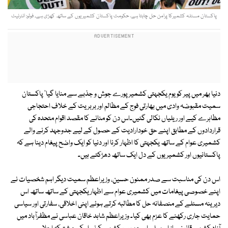
پاکستان مسئلہ کشمیرکا پرامن حل چاہتا ہے، حکومت پاکستان کشمیریوں کے ساتھ کھڑی ہے۔ فوٹو: انٹرنیٹ
دنیا بھر میں پیر کو یوم یکجہتی کشمیر پورے جوش و جذبے سے منایا گیا' پاکستان
سمیت مقبوضہ وادی میں بھارتی فوج کے مظالم اور بربریت کے خلاف احتجاجی
مظاہرے کیے اور ریلیاں نکالی گئیں۔اس دن کو منانے کا مقصد اقوام متحدہ کی
قراردادوں کے مطابق اپنے حق خودارادیت کے حصول کے لیے جدوجہد کرنے والے
کشمیری عوام کے ساتھ یکجہتی کا اظہار کرنا اور دنیا کو ایک واضح پیغام دینا ہے کہ
پاکستانیوں اور کشمیریوں کے دل ایک ساتھ دھڑکتے ہیں۔
اس دن کی مناسبت سے صدر ممنون حسین، وزیراعظم سمیت دیگر اہم شخصیات نے
اپنے خصوصی پیغامات میں کشمیری عوام سے اظہار یکجہتی کے ساتھ ساتھ اس
دیرینہ مسئلے کے منصفانہ حل کا مطالبہ کرتے ہوئے اپنی اخلاقی، سفارتی اور سیاسی
حمایت جاری رکھنے کا عزم بھی کیا۔ وزیراعظم شاہد خاقان عباسی نے مظفرآباد میں