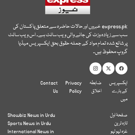
express.pk
خبروں اور حالات حاضرہ سے متعلق پاکستان کی
سب سے زیادہ وزٹ کی جانے والی ویب سائٹ ہے۔ اس ویب سائٹ
پر شائع شدہ تمام مواد کے جملہ حقوق بحق ایکسپریس میڈیا
گروپ محفوظ ہیں۔
ایکسپریس
ضابطہ
Privacy
Contact
کے بارے
اخلاق
Policy
Us
میں
صفحۂ اول
Showbiz News in Urdu
تازہ ترین
Sports News in Urdu
غزہ لہو لہو
International News in