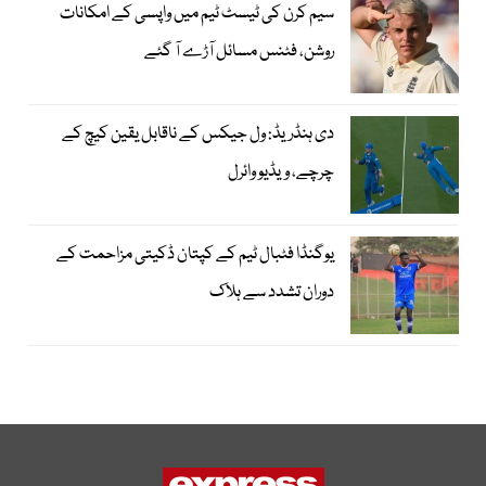
سیم کرن کی ٹیسٹ ٹیم میں واپسی کے امکانات
روشن، فٹنس مسائل آڑے آ گئے
دی ہنڈریڈ: ول جیکس کے ناقابل یقین کیچ کے
چرچے، ویڈیو وائرل
یوگنڈا فٹبال ٹیم کے کپتان ڈکیتی مزاحمت کے
دوران تشدد سے ہلاک