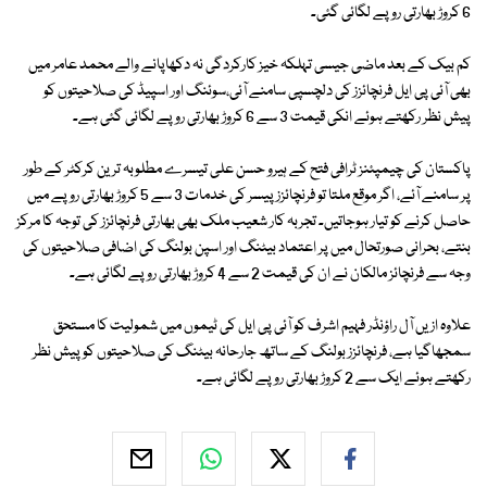
6 کروڑ بھارتی روپے لگائی گئی۔
کم بیک کے بعد ماضی جیسی تہلکہ خیز کارکردگی نہ دکھاپانے والے محمد عامر میں
بھی آئی پی ایل فرنچائزز کی دلچسپی سامنے آئی،سوئنگ اور اسپیڈ کی صلاحیتوں کو
پیش نظر رکھتے ہوئے انکی قیمت 3 سے 6 کروڑ بھارتی روپے لگائی گئی ہے۔
پاکستان کی چیمپئنز ٹرافی فتح کے ہیرو حسن علی تیسرے مطلوبہ ترین کرکٹر کے طور
پر سامنے آئے، اگر موقع ملتا تو فرنچائزز پیسر کی خدمات 3 سے 5 کروڑ بھارتی روپے میں
حاصل کرنے کو تیار ہوجاتیں۔ تجربہ کار شعیب ملک بھی بھارتی فرنچائزز کی توجہ کا مرکز
بنتے، بحرانی صورتحال میں پر اعتماد بیٹنگ اور اسپن بولنگ کی اضافی صلاحیتوں کی
وجہ سے فرنچائز مالکان نے ان کی قیمت 2 سے 4 کروڑ بھارتی روپے لگائی ہے۔
علاوہ ازیں آل راؤنڈر فہیم اشرف کو آئی پی ایل کی ٹیموں میں شمولیت کا مستحق
سمجھاگیا ہے، فرنچائزز بولنگ کے ساتھ جارحانہ بیٹنگ کی صلاحیتوں کو پیش نظر
رکھتے ہوئے ایک سے 2 کروڑ بھارتی روپے لگائی ہے۔