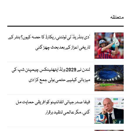
متعلقہ
’دی ہنڈریڈ‘ ٹی ٹوئنٹی ریکارڈ کا حصہ کیوں؟ بٹلر کے
تاریخی اعزاز کے بعد بحث چھڑ گئی
لندن نے 2029 ورلڈ ایتھلیٹکس چیمپئن شپ کی
میزبانی کیلیے حتمی بولی جمع کرا دی
فیفا صدر جیانی انفانٹینو کو افریقی حمایت مل
گئی، مگر عالمی تنقید برقرار