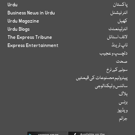
پاکستان
Urdu
انٹر نیشنل
Business News in Urdu
کھیل
Urdu Magazine
انٹرٹینمنٹ
Urdu Blogs
لائف اسٹائل
The Express Tribune
ٹاپ ٹرینڈ
Express Entertainment
دلچسپ و عجیب
صحت
سونے کے نرخ
پیٹرولیم مصنوعات کی قیمتیں
سائنس و ٹیکنالوجی
بلاگ
بزنس
ویڈیوز
جرائم