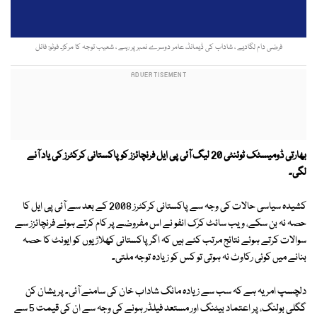
فرضی دام لگادیے ، شاداب کی ڈیمانڈ، عامر دوسرے نمبر پر رہے ، شعیب توجہ کا مرکز۔ فوٹو: فائل
بھارتی ڈومیسٹک ٹوئنٹی 20 لیگ آئی پی ایل فرنچائزز کو پاکستانی کرکٹرز کی یاد آنے
لگی۔
کشیدہ سیاسی حالات کی وجہ سے پاکستانی کرکٹرز 2008 کے بعد سے آئی پی ایل کا
حصہ نہ بن سکے، ویب سائٹ کرک انفو نے اس مفروضے پر کام کرتے ہوئے فرنچائزز سے
سوالات کرتے ہوئے نتائج مرتب کئے ہیں کہ اگر پاکستانی کھلاڑیوں کو ایونٹ کا حصہ
بنانے میں کوئی رکاوٹ نہ ہوتی تو کس کو زیادہ توجہ ملتی۔
دلچسپ امر یہ ہے کہ سب سے زیادہ مانگ شاداب خان کی سامنے آئی۔ پریشان کن
گگلی بولنگ، پر اعتماد بیٹنگ اور مستعد فیلڈر ہونے کی وجہ سے ان کی قیمت 5 سے