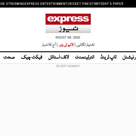
IVE STREAMING
EXPRESS ENTERTAINMENT
CRICKET PAKISTAN
TODAY'S PAPER
AUGUST 08, 2026
اشتہار لگائیں |
لائیو ٹی وی
| آج کا اخبار
ر نیشنل
ٹاپ ٹرینڈ
انٹرٹینمنٹ
لائف اسٹائل
فیکٹ چیک
صحت