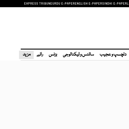
EXPRESS TRIBUNE
URDU E-PAPER
ENGLISH E-PAPER
SINDHI E-PAPER
L
دلچسپ و عجیب
سائنس و ٹیکنالوجی
بزنس
رائے
مزید