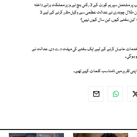
جسٹس اعجاز افضل کی سربراہی میں جسٹس مقبول باقر اور جسٹس فیصل عرب پر مشتمل سپریم کورٹ کے 3 رکنی بنچ نے وزیر مملکت برائے داخلہ
طلال چوہدری کے خلاف توہین عدالت نوٹس کی سماعت کی، سماعت کے دوران طلال چوہدری نے عدالت عظمیٰ سے وکیل مقرر کرنے کے لیے 3
 'تین ہفتے کیوں، تین سال کیوں نہیں؟
کی خدمات حاصل کرنے کے لیے ایک ہفتے کی مہلت دے دی، عدالت نے
اپنی تقریر میں نامناسب کلمات کہے تھے۔