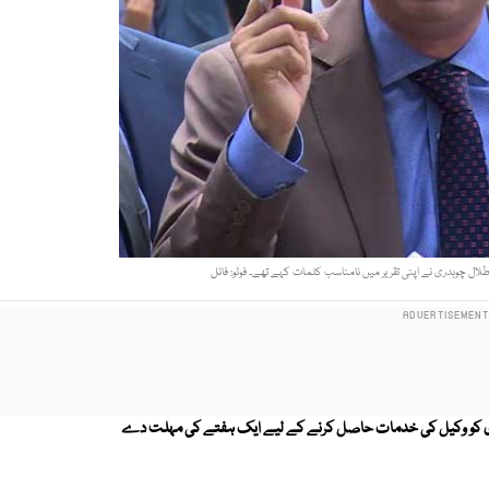
لال چوہدری نے اپنی تقریر میں نامناسب کلمات کہے تھے۔ فوٹو: فائل
دری کو وکیل کی خدمات حاصل کرنے کے لیے ایک ہفتے کی مہلت دے