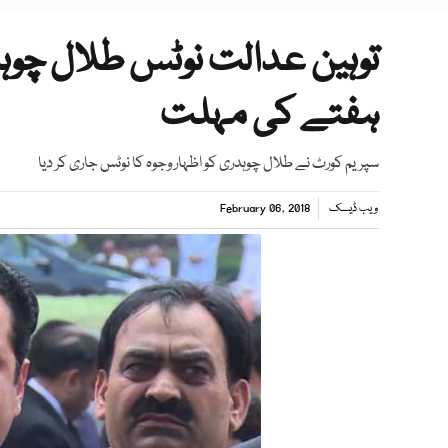
توہین عدالت نوٹس طلال چوہ
ہفتے کی مہلت
سپریم کورٹ نے طلال چوہدری کو اظہار وجوہ کا نوٹس جاری کر دیا
ویب ڈیسک
February 06, 2018