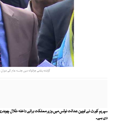
گزشتہ ہفتے جڑانوالہ میں جلسہ عام کے دوران ط
سپریم کورٹ نے توہین عدالت نوٹس میں وزیر مملکت برائے داخلہ طلال چوہ
دی ہے۔