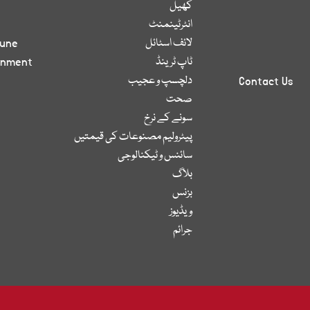
کھیل
انٹرٹینمنٹ
لائف اسٹائل
bune
ٹاپ ٹرینڈ
inment
دلچسپ و عجیب
Contact Us
صحت
سونے کے نرخ
پیٹرولیم مصنوعات کی قیمتیں
سائنس و ٹیکنالوجی
بلاگ
بزنس
ویڈیوز
جرائم