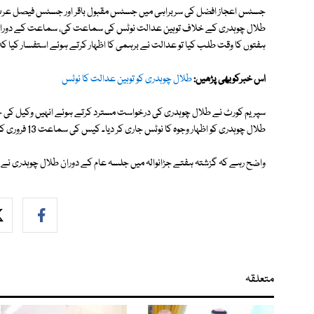
ہفتوں کا وقت طلب کیا تو عدالت نے برہمی کا اظہار کرتے ہوئے استفسار کیا کہ
اس خبرکوبھی پڑھیں:
طلال چوہدری کو توہین عدالت کا نوٹس
سپریم کورٹ نے طلال چوہدری کی درخواست مسترد کرتے ہوئے انہیں وکیل 
طلال چوہدری کو اظہار وجوہ کا نوٹس جاری کر دیا۔ کیس کی سماعت 13 فروری کو ہوگی۔
واضح رہے کہ گزشتہ ہفتے جڑانوالہ میں جلسہ عام کے دوران طلال چوہدری نے 
متعلقہ