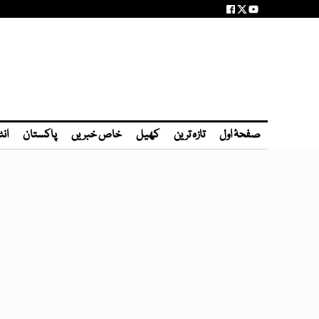
صفحۂ اول
تازہ ترین
کھیل
خاص خبریں
پاکستان
انٹ