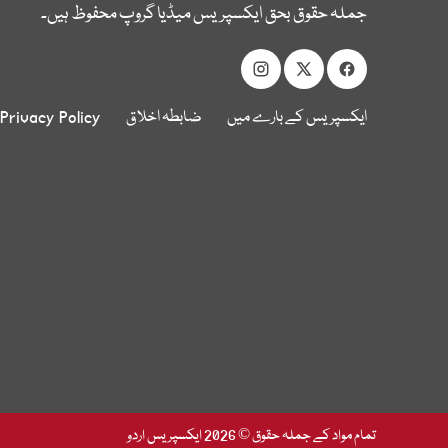
جملہ حقوق بحق ایکسپریس میڈیا گروپ محفوظ ہیں۔
ایکسپریس کے بارے میں
ضابطہ اخلاق
Privacy Policy
تمام مواد کے جملہ حقوق © 2026 ایکسپریس اردو