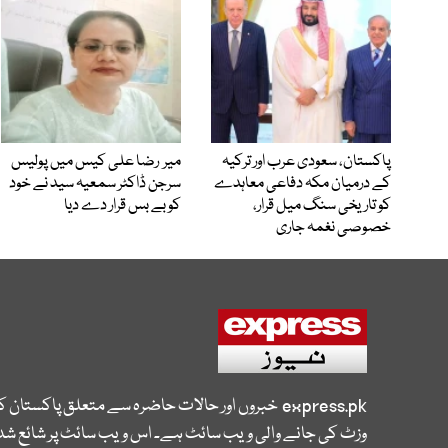
پاکستان، سعودی عرب اور ترکیہ
میر رضا علی کیس میں پولیس
کے درمیان مکہ دفاعی معاہدے
سرجن ڈاکٹر سمعیہ سید نے خود
کو تاریخی سنگ میل قرار،
کو بے بس قرار دے دیا
خصوصی نغمہ جاری
express.pk
خبروں اور حالات حاضرہ سے متعلق پاکستان 
وزٹ کی جانے والی ویب سائٹ ہے۔ اس ویب سائٹ پر شائع شدہ