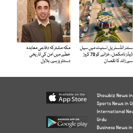
سندر انڈسٹریل اسٹیٹ میں سیل
مکہ مشترکہ دفاعی معاہدہ
ڈیڈز نامکمل، خزانے کو 70 کروڑ
خطے میں امن کی تاریخی
سے زائد کا نقصان
دستاویز ہے، بلاول
Showbiz News in
Sports News in U
International Ne
Urdu
Business News in