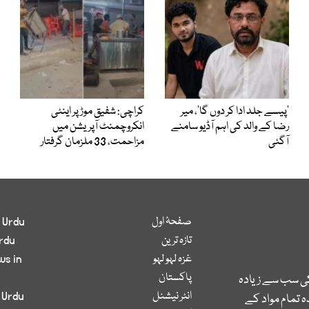
’پیسے جلد ادا کر دوں گا‘، میر
کراچی: شفیق موڑ پر اینٹی
رضا کے والد کی اہم آڈیو سامنے
انکروچمنٹ آپریشن میں
آگئی
مزاحمت، 33 ملزمان گرفتار
صفحۂ اول
 Urdu
تازہ ترین
rdu
غزہ لہو لہو
ws in
پاکستان
کی سب سے زیادہ
انٹر نیشنل
 Urdu
 تمام مواد کے