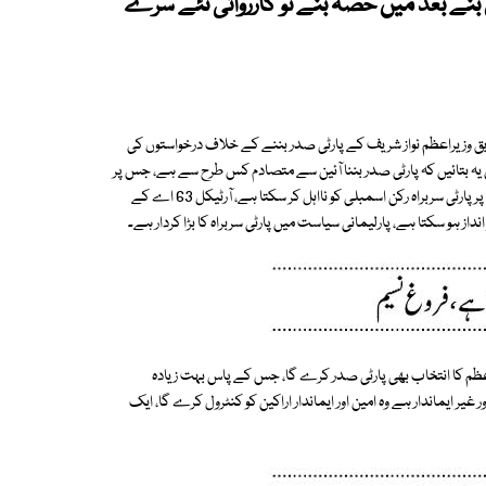
بنے بعد میں حصہ بنے تو کارروائی نئے سرے
وزیراعظم نواز شریف کے پارٹی صدر بننے کے خلاف درخواستوں کی
 بتائیں کہ پارٹی صدر بننا آئین سے متصادم کس طرح سے ہے، جس پر
شیخ رشید کے وکیل فروغ نسیم کا کہنا تھا کہ پارٹی پالیسی کے خلاف ووٹ دینے پر پارٹی سربراہ رکن اسمبلی کو نااہل کر سکتا ہے، آرٹیکل 63 اے کے
انداز ہو سکتا ہے، پارلیمانی سیاست میں پارٹی سربراہ کا بڑا کردار ہے۔
م کا انتخاب بھی پارٹی صدر کرے گا، جس کے پاس بہت زیادہ
 ایماندار ہے وہ امین اور ایماندار اراکین کو کنٹرول کرے گا، ایک