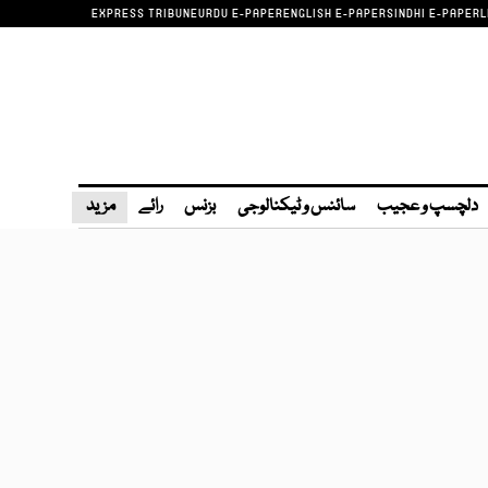
EXPRESS TRIBUNE
URDU E-PAPER
ENGLISH E-PAPER
SINDHI E-PAPER
L
دلچسپ و عجیب
سائنس و ٹیکنالوجی
بزنس
رائے
مزید