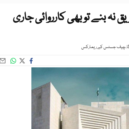
 نہ بنے تو بھی کارروائی جاری
 ہوگا،چیف جسٹس کے ریمارکس