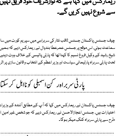
ریمارکس میں کہا ہے کہ نوازشریف خود فریق نہیں 
سے شروع نہیں کریں گے۔
چیف جسٹس پاکستان جسٹس ثاقب نثار کی سربراہی میں سپریم کورٹ میں سابق 
سماعت ہوئی، اس موقع پر جسٹس عمرعطا بندیال نے ریمارکس دیے کہ ہمیں یہ
تحت پارٹی سربراہ پارلیمانی سیاست اور وزیر اعظم کے انتخاب و قانون سازی پر اثر 
چیف جسٹس پاکستان نے ریمارکس میں کہا کہ آپ کے مطابق آئندہ کے وزیراعظ
اختیارات ہیں، جسٹس اعجازالاحسن نے ریمارکس دیے کہ جو شخص غیر امین اور غیر
طرح سے پارٹی سربراہ کنگ میکر ہوگا۔