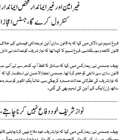
فروغ نسیم نے دلائل میں کہا کہ یہ قانون سازی آئین اورعدالتی فیصلے کے خل
قانون کالعدم ہوسکتاہے، فروغ نسیم کا کہنا تھا کہ نواز شریف کوعدالت نے نااہل ق
چیف جسٹس نے ریمارکس میں کہا کہ صادق کا لفظ آپ کدھر سے لے آئے، صادق 
قانون سازی سے نااہلی کو ختم کرنا تھا، جسٹس اعجازالاحسن نے استفسار کیا کہ کی
کہ نوازشریف کی نظرثانی عدالت مسترد کرچکی ہے، غالباً یکم اکتوبر کو صدر 
ساتھ (ن) لیگ کے آئین کی ترمیم بھی کی گئی۔
چیف جسٹس نے ریمارکس میں کہا کہ نوازشریف خود دفاع نہیں کرناچاہتے، قان
ہوسکتے ہیں، ان کے کارروائی کاحصہ بننے پر کارروائی دوبارہ شروع نہیں ہوگی۔