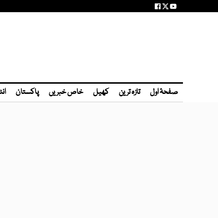
صفحۂ اول
تازہ ترین
کھیل
خاص خبریں
پاکستان
انٹ