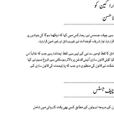
اف ہے، چیف جسٹس نے ریمارکس میں کہا کہ دیکھنا ہوگا کن بنیادوں پر
رار دیا، نواز شریف کوعدالت نے غیرصادق اور غیر امین قراردیا۔
کا لفظ تو میرے نبی کے لیے ہے، لفظ ایماندار ہے جب کہ غالباً اس
ا کوئی قانون سازی آئینی قدغن پر بالاتر ہوسکتی ہے، فروغ نسیم نے کہا
مملکت نے قانون کی منظوری دی جب کہ پارلیمنٹ کی قانون سازی کے
ون کے مروجہ اصولوں کے مطابق کسی بھی وقت کارروائی میں شامل