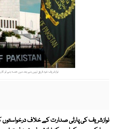
نوازشریف خود فریق نہیں بنے بعد میں حصہ بنے تو کا
نوازشریف کی پارٹی صدارت کے خلاف درخواستو