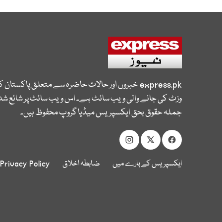
express.pk
خبروں اور حالات حاضرہ سے متعلق پاکستان 
وزٹ کی جانے والی ویب سائٹ ہے۔ اس ویب سائٹ پر شائع شدہ
جملہ حقوق بحق ایکسپریس میڈیا گروپ محفوظ ہیں۔
ایکسپریس کے بارے میں
ضابطہ اخلاق
Privacy Policy