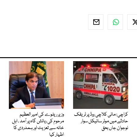
کراچی: مائی کلاچی روڈ پر ٹریفک
وزیر ریلوے کی امیر العظیم
حادثے میں موٹر سائیکل سوار
مرحوم کی رہائش گاہ پر آمد ، اہلِ
نوجوان جاں بحق
خانہ سے تعزیت اور ہمدردی کا
اظہار کیا