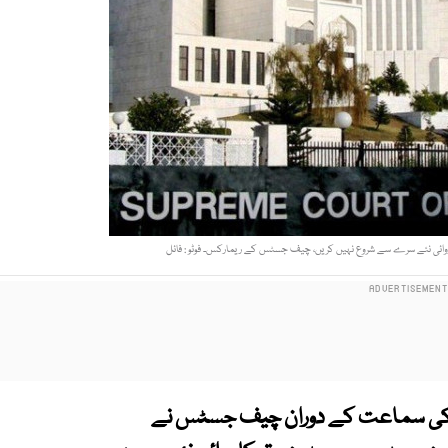
رروائی نئے سرے سے شروع نہیں کریں، چیف جسٹس کے ریمارکس۔ فوٹو : فائل
ں کی سماعت کے دوران چیف جسٹس نے