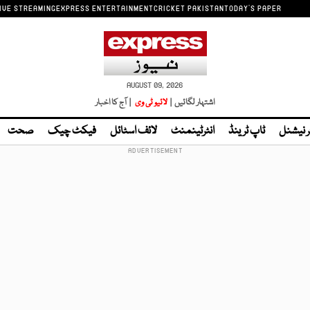
IVE STREAMING
EXPRESS ENTERTAINMENT
CRICKET PAKISTAN
TODAY'S PAPER
AUGUST 09, 2026
اشتہار لگائیں |
لائیو ٹی وی
| آج کا اخبار
ر نیشنل
ٹاپ ٹرینڈ
انٹرٹینمنٹ
لائف اسٹائل
فیکٹ چیک
صحت