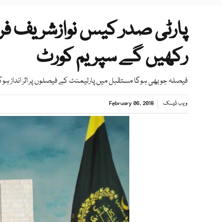
پارٹی صدر کیس نوازشریف فریق
رکھیں گے سپریم کورٹ
فیصلہ جو بھی ہوگا مستقبل میں پارلیمنٹ کے فیصلوں پر اثر انداز
ویب ڈیسک
February 06, 2018