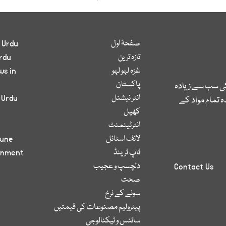
صفحۂ اول
 Urdu
تازہ ترین
rdu
غزہ لہو لہو
ws in
پاکستان
کی سب سے زیادہ
انٹر نیشنل
 Urdu
 تمام مواد کے
کھیل
انٹرٹینمنٹ
لائف اسٹائل
bune
ٹاپ ٹرینڈ
inment
دلچسپ و عجیب
Contact Us
صحت
سونے کے نرخ
پیٹرولیم مصنوعات کی قیمتیں
سائنس و ٹیکنالوجی