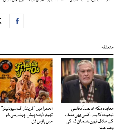
متعلقہ
معاہدہ مکہ خالصتاً دفاعی
الحمرا میں ’’فرینڈز آف سیونٹینز‘‘
نوعیت کا ہے، کسی بھی ملک
تھیٹر ڈرامہ پیش، پہلے ہی شو
کے خلاف نہیں، اسحاق ڈار کی
میں ہاؤس فل
وضاحت