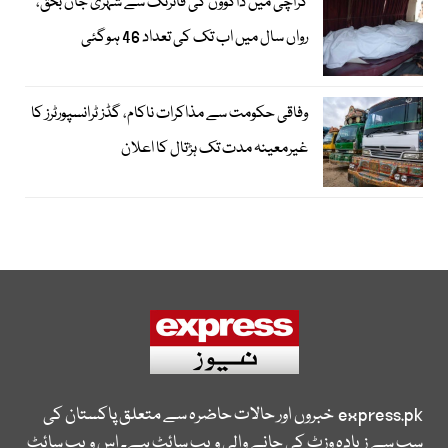
کراچی میں ڈاکوؤں کی فائرنگ سے شہری جاں بحق،
رواں سال میں اب تک کی تعداد 46 ہوگئی
وفاقی حکومت سے مذاکرات ناکام، گڈز ٹرانسپورٹرز کا
غیرمعینہ مدت تک ہڑتال کا اعلان
express.pk
خبروں اور حالات حاضرہ سے متعلق پاکستان کی
سب سے زیادہ وزٹ کی جانے والی ویب سائٹ ہے۔ اس ویب سائٹ