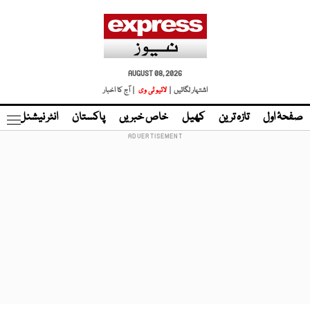
AUGUST 08, 2026
اشتہار لگائیں |
لائیو ٹی وی
| آج کا اخبار
صفحۂ اول
تازہ ترین
کھیل
خاص خبریں
پاکستان
انٹر نیشنل
ٹا