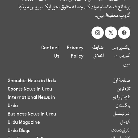
پر شائع شدہ تمام مواد کے جملہ حقوق بحق ایکسپریس میڈیا
گروپ محفوظ ہیں۔
ایکسپریس
ضابطہ
Privacy
Contact
کے بارے
اخلاق
Policy
Us
میں
صفحۂ اول
Showbiz News in Urdu
تازہ ترین
Sports News in Urdu
غزہ لہو لہو
International News in
پاکستان
Urdu
انٹر نیشنل
Business News in Urdu
کھیل
Urdu Magazine
انٹرٹینمنٹ
Urdu Blogs