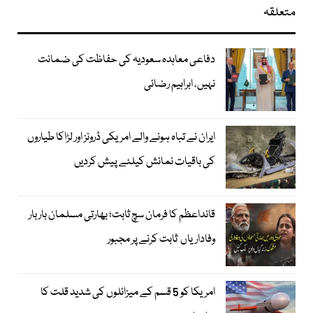
متعلقہ
دفاعی معاہدہ سعودیہ کی حفاظت کی ضمانت
نہیں، ابراہیم رضائی
ایران نے تباہ ہونے والے امریکی ڈرونز اور لڑاکا طیاروں
کی باقیات نمائش کیلئے پیش کردیں
قائداعظم کا فرمان سچ ثابت؛ بھارتی مسلمان بار بار
وفاداریاں ثابت کرنے پر مجبور
امریکا کو 5 قسم کے میزائلوں کی شدید قلت کا