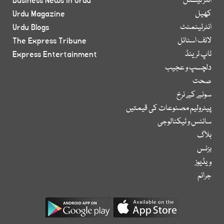
انٹر نیشنل
Business News in Urdu
کھیل
Urdu Magazine
انٹرٹینمنٹ
Urdu Blogs
لائف اسٹائل
The Express Tribune
ٹاپ ٹرینڈ
Express Entertainment
دلچسپ و عجیب
صحت
سونے کے نرخ
پیٹرولیم مصنوعات کی قیمتیں
سائنس و ٹیکنالوجی
بلاگ
بزنس
ویڈیوز
جرائم