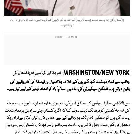
پاکستان کی جانب سے شدت پسند گروپوں کے خلاف کارروائیوں کے ثبوت نہیں ملے، نائب وزیر خارجہ،
فوٹو:انٹرنیٹ
WASHINGTON/NEW YORK:
امریکا نے کہا ہے کہ پاکستان کی
جانب سے تمام دہشت گرد گروپوں کے خلاف بلاامتیاز اور فیصلہ کن کارروائیوں کی
یقین دہانی پر واشنگٹن سیکیورٹی کی مد میں
اسلام آباد کو امداد دینے کے لیے تیار ہے۔
بین الاقوامی میڈیا رپورٹس کے مطابق امریکی نائب وزیر خارجہ جان سالیون نے سینیٹ
کی خارجہ کمیٹی کو بریفنگ دیتے ہوئے کہا کہ اگر پاکستان اپنی سرزمین پر تمام شدت
پسند گروپوں کو منطقی انجام تک پہنچانے کے لیے حتمی کارروائیاں کرتا ہے تو امریکا
معطل کی گئی امداد بحال کرنے پر رضا مند ہے۔ انہوں نے کہا کہ پاکستان اپنی سرزمین
پر بلاتفریق تمام شدت پسندوں کے خاتمے کے امریکی تحفظات کو دور کردے تو