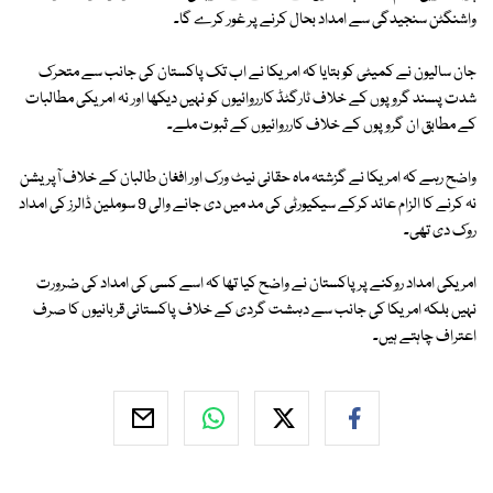
واشنگٹن سنجیدگی سے امداد بحال کرنے پر غور کرے گا۔
جان سالیون نے کمیٹی کو بتایا کہ امریکا نے اب تک پاکستان کی جانب سے متحرک
شدت پسند گروپوں کے خلاف ٹارگٹڈ کارروائیوں کو نہیں دیکھا اور نہ امریکی مطالبات
کے مطابق ان گروپوں کے خلاف کارروائیوں کے ثبوت ملے۔
واضح رہے کہ امریکا نے گزشتہ ماہ حقانی نیٹ ورک اور افغان طالبان کے خلاف آپریشن
نہ کرنے کا الزام عائد کرکے سیکیورٹی کی مد میں دی جانے والی 9 سوملین ڈالرز کی امداد
روک دی تھی۔
امریکی امداد روکنے پر پاکستان نے واضح کیا تھا کہ اسے کسی کی امداد کی ضرورت
نہیں بلکہ امریکا کی جانب سے دہشت گردی کے خلاف پاکستانی قربانیوں کا صرف
اعتراف چاہتے ہیں۔