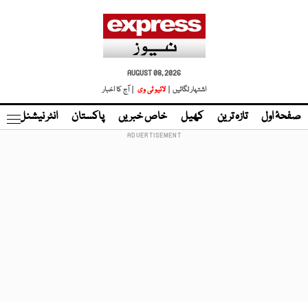
AUGUST 08, 2026
اشتہار لگائیں |
لائیو ٹی وی
| آج کا اخبار
صفحۂ اول
تازہ ترین
کھیل
خاص خبریں
پاکستان
انٹر نیشنل
ٹا