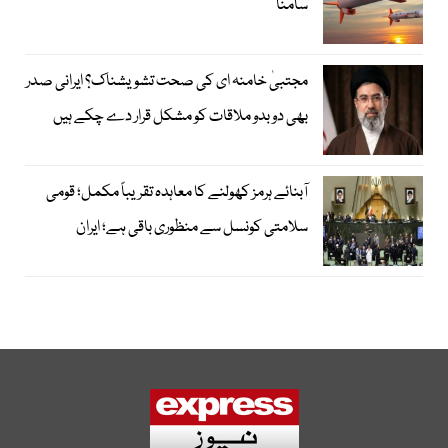
سامنا
مجتبیٰ خامنہ ای کی صحت تشویشناک؟ ایرانی صدر
بھی دوبدو ملاقات کو مشکل قرار دے چکے ہیں
آبنائے ہرمز کھولنے کا معاہدہ تقریباً مکمل؛ قومی
سلامتی کونسل سے منظوری باقی ہے؛ ایران