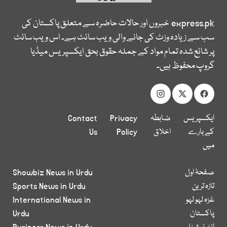
express.pk
خبروں اور حالات حاضرہ سے متعلق پاکستان کی
سب سے زیادہ وزٹ کی جانے والی ویب سائٹ ہے۔ اس ویب سائٹ
پر شائع شدہ تمام مواد کے جملہ حقوق بحق ایکسپریس میڈیا
گروپ محفوظ ہیں۔
ایکسپریس
ضابطہ
Privacy
Contact
کے بارے
اخلاق
Policy
Us
میں
صفحۂ اول
Showbiz News in Urdu
تازہ ترین
Sports News in Urdu
غزہ لہو لہو
International News in
پاکستان
Urdu