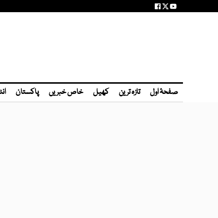
صفحۂ اول
تازہ ترین
کھیل
خاص خبریں
پاکستان
انٹ