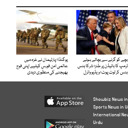
بچے کو گرنے سے بچاتے ہوئے
یوگنڈا؛ پارلیمان نے غزہ میں
ٹرمپ کا بائیڈن پر طنز؛ شرکا ہنس
عالمی امن فورس کیلیے اپنی فوج
ہنس کر لوٹ پوٹ؛ ویڈیو وائرل
بھیجنے کی منظوری دیدی
Showbiz News in
Sports News in U
International Ne
Urdu