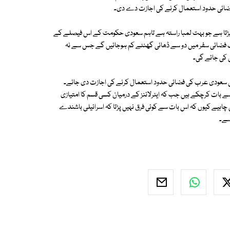
اپنی فضائی حدود استعمال کرنے کی اجازت دے دی۔
ا پڑتا ہے جو بہت لمبا راستہ ہے تاہم سعودی حکومت کے اس فیصلے کے
 تک فضائی سفر میں دو سے ڈھائی گھنٹے کم ہوجائیں گے جس سے نہ
 کی جائے گی۔
 بھی سعودی عرب کی فضائی حدود استعمال کرنے کی اجازت دی جائے۔
 سے بات کرچکے ہیں جب کہ ایئرلائنز کے درمیان کسی قسم کا امتیازی
ی چاہیے کیوں کہ اس بات سے کوئی فرق نہیں پڑتا کہ اسرائیلی باشندے
سے۔