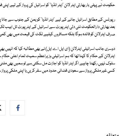
حکومت نے پہلی بار بھارتی ایئر لائن 'ایئر انڈیا' کو اسرائیل کی پرواز کے لیے 
رپورٹس کے مطابق اسرائیل جانے کے لیے 'ایئر انڈیا' کو یمن کے جنوب سے جان
بعد بھارتی دارالحکومت نئی دلی ایئرپورٹ سے اسرائیل کے ایئرپورٹ تل ابیب
صرف ایئرلائن کو فائدہ ہوگا بلکہ مسافروں کیلیے ٹکٹ کی قیمت میں بھی کمی
دوسری جانب اسرائیلی ایئرلائن (ای ایل اے ایل) نے بھی مطالبہ کیا کہ انہیں
ایئرلائن کے حکام کا کہنا تھا کہ ہم اسرائیلی وزیراعظم سمیت تمام اعلیٰ حکام
سلوک نہیں رکھنا چاہیے اگر ایئر انڈیا کو اجازت مل سکتی ہے تو ہمیں بھی ملن
کسی غیر ملکی پرواز سے سعودی فضائی حدود میں سفر کریں یا اپنی ملکی پرواز 
متعلقہ