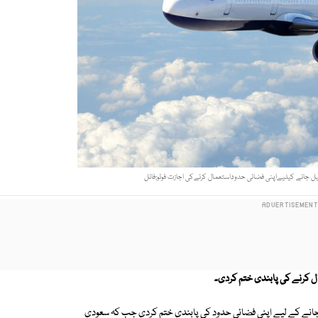
ائیل جانے کیلیےاپنی فضائی حدوداستعمال کرنےکی اجازت فوٹو:فائل
مطابق سعودی حکومت نے 70 سال بعد اسرائیل جانے کے لیے اپنی فضائی حدود کی پابندی ختم کردی جب کہ سعودی