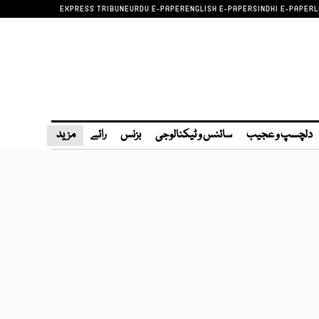
EXPRESS TRIBUNE
URDU E-PAPER
ENGLISH E-PAPER
SINDHI E-PAPER
L
دلچسپ و عجیب
سائنس و ٹیکنالوجی
بزنس
رائے
مزید