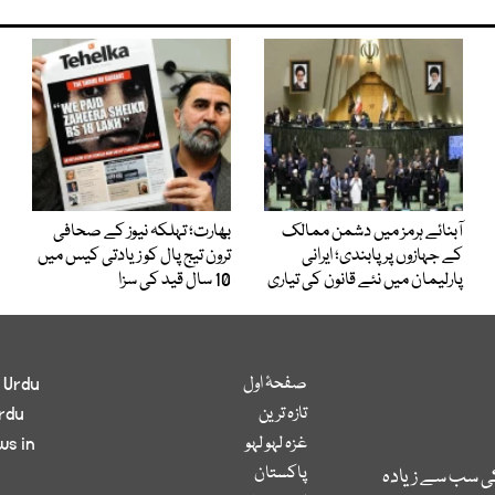
آبنائے ہرمز میں دشمن ممالک
بھارت؛ تہلکہ نیوز کے صحافی
کے جہازوں پر پابندی؛ ایرانی
ترون تیج پال کو زیادتی کیس میں
پارلیمان میں نئے قانون کی تیاری
10 سال قید کی سزا
صفحۂ اول
 Urdu
تازہ ترین
rdu
غزہ لہو لہو
ws in
پاکستان
کی سب سے زیادہ