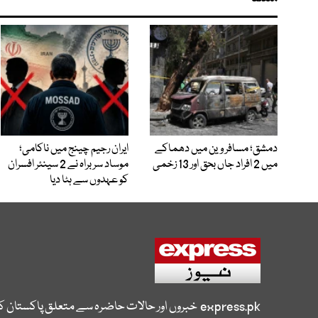
دمشق؛ مسافر وین میں دھماکے
ایران رجیم چینج میں ناکامی؛
میں 2 افراد جاں بحق اور 13 زخمی
موساد سربراہ نے 2 سینئر افسران
کو عہدوں سے ہٹا دیا
express.pk
خبروں اور حالات حاضرہ سے متعلق پاکستان 