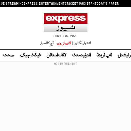
IVE STREAMING
EXPRESS ENTERTAINMENT
CRICKET PAKISTAN
TODAY'S PAPER
AUGUST 07, 2026
اشتہار لگائیں |
لائیو ٹی وی
| آج کا اخبار
ر نیشنل
ٹاپ ٹرینڈ
انٹرٹینمنٹ
لائف اسٹائل
فیکٹ چیک
صحت