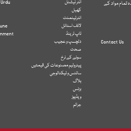
انٹر نیشنل
 Urdu
 تمام مواد کے
کھیل
انٹرٹینمنٹ
لائف اسٹائل
bune
ٹاپ ٹرینڈ
inment
دلچسپ و عجیب
Contact Us
صحت
سونے کے نرخ
پیٹرولیم مصنوعات کی قیمتیں
سائنس و ٹیکنالوجی
بلاگ
بزنس
ویڈیوز
جرائم