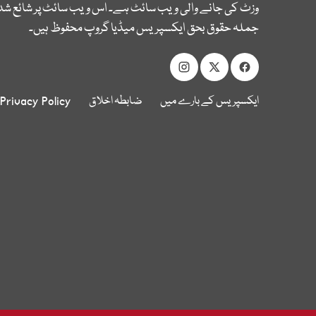
وزٹ کی جانے والی ویب سائٹ ہے۔ اس ویب سائٹ پر شائع شدہ
جملہ حقوق بحق ایکسپریس میڈیا گروپ محفوظ ہیں۔
ایکسپریس کے بارے میں
ضابطہ اخلاق
Privacy Policy