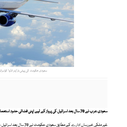
سعودی حکومت کی پہلی بار’ایئر انڈیا‘ کواسر
سعودی عرب نے 70 سال بعد اسرائیل کی پرواز کے لیے اپنی فضائی حدود استعمال کرنے کی پابندی ختم کردی۔
غیر ملکی خبررساں ادارے کے 