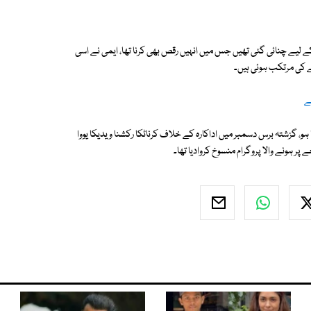
ے لیے چنائی گئی تھیں جس میں انہیں رقص بھی کرنا تھا، ایمی نے اسی
 کی مرتکب ہوئی ہیں۔
ے
و، گزشتہ برس دسمبر میں اداکارہ کے خلاف کرناٹکا رکشنا ویدیکا یووا
پر ہونے والا پروگرام منسوخ کروادیا تھا۔