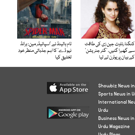
کنگنا رناوت جین زی کی طاقت
ٹام ہالینڈ نے ’اسپائیڈر مین: برانڈ
سے گھبرا گئیں، ’گٹر جنریشن‘
نیو ڈے‘ کا اہم جذباتی منظر خود
کے بیان پر یوٹرن لے لیا
تخلیق کیا
Showbiz News in
Sports News in U
International Ne
Urdu
Business News in
Urdu Magazine
Urdu Blogs