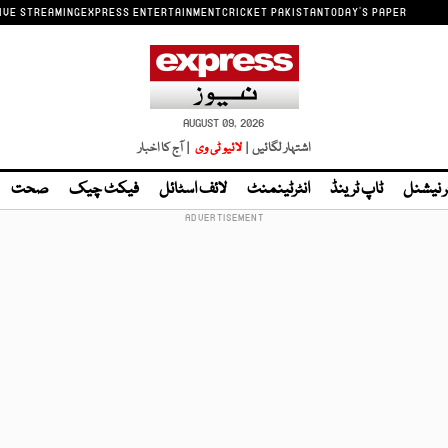
IVE STREAMING
EXPRESS ENTERTAINMENT
CRICKET PAKISTAN
TODAY'S PAPER
AUGUST 09, 2026
اشتہار لگائیں |
لائیو ٹی وی
| آج کا اخبار
ر نیشنل
ٹاپ ٹرینڈ
انٹرٹینمنٹ
لائف اسٹائل
فیکٹ چیک
صحت