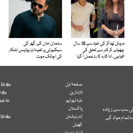
مرونل ٹھاکر کی خود سے 10 سال
سلمان خان کے گھر کی
چھوٹے کرکٹر سے تعلق کی
سیکیورٹی پر تعینات پولیس اہلکار
افواہیں، اداکارہ کا ردعمل آگیا
کی اچانک موت
صفحۂ اول
 Urdu
تازہ ترین
rdu
غزہ لہو لہو
ws in
پاکستان
کی سب سے زیادہ
انٹر نیشنل
 Urdu
 تمام مواد کے
کھیل
انٹرٹینمنٹ