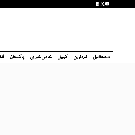
صفحۂ اول
تازہ ترین
کھیل
خاص خبریں
پاکستان
انٹ