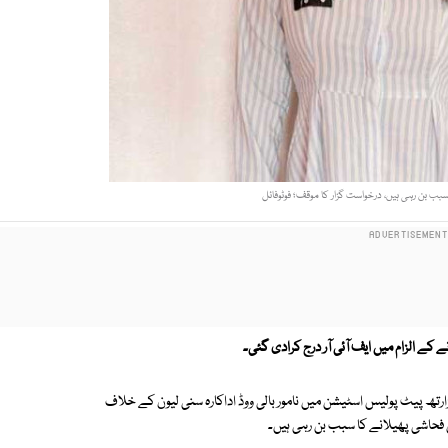
بب بن رہی ہیں، درخواست گزار کا موقف؛ فوٹوفائل
ے کے الزام میں
ایف آئی آر درج کرادی گئی۔
ارتھ پیٹ پولیس اسٹیشن میں نامور بالی ووڈ اداکارہ سنی لیون کے خلاف
ں فحاشی پھیلانے کا سبب بن رہی ہیں۔