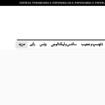
EXPRESS TRIBUNE
URDU E-PAPER
ENGLISH E-PAPER
SINDHI E-PAPER
L
دلچسپ و عجیب
سائنس و ٹیکنالوجی
بزنس
رائے
مزید