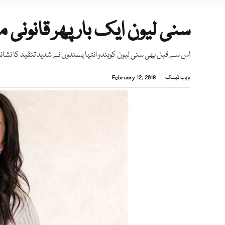
سنی لیون ایک بار پھر قانون
اس سے قبل بھی سنی لیون کوہندو انتہا پسندوں نے شدید تنقید کا نشانہ ب
ویب ڈیسک
February 12, 2018