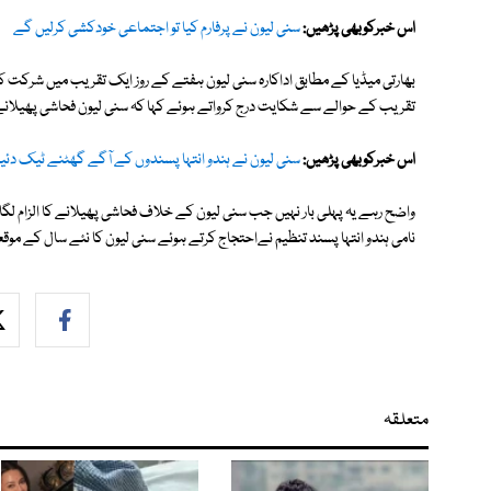
اس خبرکوبھی پڑھیں:
سنی لیون نے پرفارم کیا تو اجتماعی خودکشی کرلیں گے
بھارتی میڈیا کے مطابق اداکارہ سنی لیون ہفتے کے روز ایک تقریب میں شرکت ک
تقریب کے حوالے سے شکایت درج کرواتے ہوئے کہا کہ سنی لیون فحاشی پھیلانے
اس خبرکوبھی پڑھیں:
سنی لیون نے ہندو انتہا پسندوں کے آگے گھٹنے ٹیک دئی
واضح رہے یہ پہلی بار نہیں جب سنی لیون کے خلاف فحاشی پھیلانے کا الزام لگا ہ
نامی ہندو انتہا پسند تنظیم نےاحتجاج کرتے ہوئے سنی لیون کا نئے سال کے موقعے 
متعلقہ