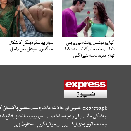
کیا پروموشنل ایونٹ میں پریتی
سوارا بھاسکر ڈینگی کا شکار
زنٹا نے عامر خان کو نظر انداز کیا
ہوگئیں، اسپتال میں داخل
تھا؟ حقیقت سامنے آگئی
express.pk
خبروں اور حالات حاضرہ سے متعلق پاکستان 
وزٹ کی جانے والی ویب سائٹ ہے۔ اس ویب سائٹ پر شائع شدہ
جملہ حقوق بحق ایکسپریس میڈیا گروپ محفوظ ہیں۔