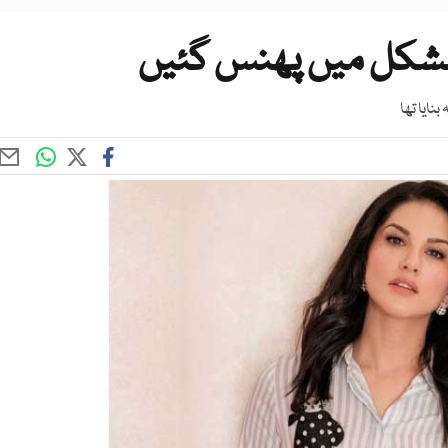
ی مشکل میں پھنس گئیں
نایا تھا