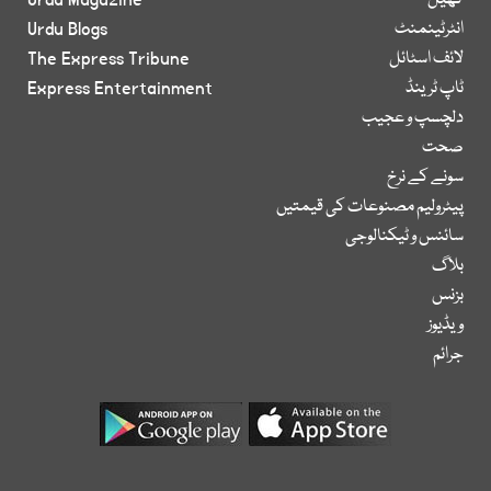
کھیل
Urdu Magazine
انٹرٹینمنٹ
Urdu Blogs
لائف اسٹائل
The Express Tribune
ٹاپ ٹرینڈ
Express Entertainment
دلچسپ و عجیب
صحت
سونے کے نرخ
پیٹرولیم مصنوعات کی قیمتیں
سائنس و ٹیکنالوجی
بلاگ
بزنس
ویڈیوز
جرائم