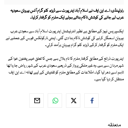
راولپنڈی: اے این ایف نے اسلام آباد ایئرپورٹ سے ڈیڑھ کلو گرام آئس ہیروئن سعودیہ
عرب لے جانے کی کوشش ناکام بناتے ہوئے ایک ملزم کو گرفتار کرلیا۔
ایکسپریس نیوز کے مطابق بے نظیر انٹرنیشنل ایئرپورٹ اسلام آباد سے سعودی عرب
ہیروئن اسمگل کرنے کی کوشش ناکام بنا دی گئی ، اینٹی نارکوٹکس فورس کے عملے نے
ایک ملزم کو گرفتار کرکے ڈیڑھ کلو گرام ہیروئن برآمد کرلی۔
ایئرپورٹ ذرائع کے مطابق گرفتار ملزم کا نام بلال ہے جس کا تعلق خیبر پختون خوا کے
شہر مردان سے ہے، وہ غیر ملکی پرواز کے ذریعے سعودی عرب کے شہر ریاض جارہا تھا
تاہم اسے دھر لیا گیا۔ اطلاعات کے مطابق ملزم کو تفتیش کے لیے تھانہ اے این ایف
منتقل کر دیا گیا ہے۔
متعلقہ