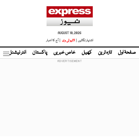
AUGUST 10, 2026
اشتہار لگائیں |
لائیو ٹی وی
| آج کا اخبار
صفحۂ اول
تازہ ترین
کھیل
خاص خبریں
پاکستان
انٹر نیشنل
ٹا