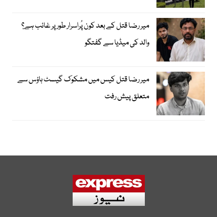
میر رضا قتل کے بعد کون پُراسرار طور پر غائب ہے؟
والد کی میڈیا سے گفتگو
میر رضا قتل کیس میں مشکوک گیسٹ ہاؤس سے
متعلق پیش رفت