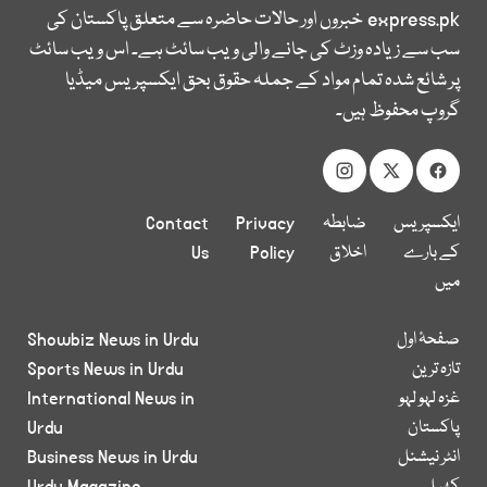
express.pk
خبروں اور حالات حاضرہ سے متعلق پاکستان کی
سب سے زیادہ وزٹ کی جانے والی ویب سائٹ ہے۔ اس ویب سائٹ
پر شائع شدہ تمام مواد کے جملہ حقوق بحق ایکسپریس میڈیا
گروپ محفوظ ہیں۔
ایکسپریس
ضابطہ
Privacy
Contact
کے بارے
اخلاق
Policy
Us
میں
صفحۂ اول
Showbiz News in Urdu
تازہ ترین
Sports News in Urdu
غزہ لہو لہو
International News in
پاکستان
Urdu
انٹر نیشنل
Business News in Urdu