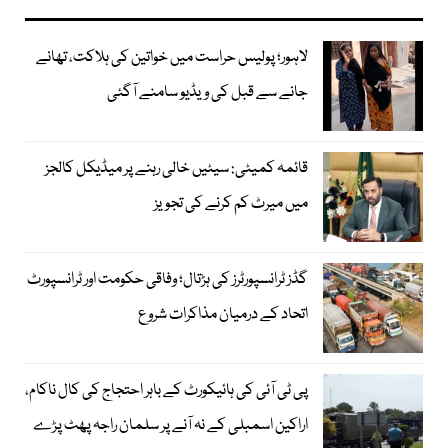
لاہور؛ پولیس حراست میں خواتین کی ہلاکت، تھانے
جانے سے قبل کی ویڈیو سامنے آگئی
قائمہ کمیٹی: سیٹیں خالی رہنے پر میڈیکل کالجز
میں میرٹ کم کرنے کی تجویز
گڈز ٹرانسپورٹرز کی ہڑتال؛ وفاقی حکومت اور ٹرانسپورٹ
اتحاد کے درمیان مذاکرات شروع
پی ٹی آئی کی ہائیکورٹ کے باہر احتجاج کی کال ناکام،
اراکین اسمبلی کے نہ آنے پر سلمان راجہ پھٹ پڑے