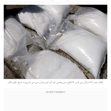
گرفتار ملزم کا نام بلال ہے جس کا تعلق خیبر پختون خوا کے شہر مردان سے ہے، ایئرپورٹ ذرائع . فوٹو : فائل