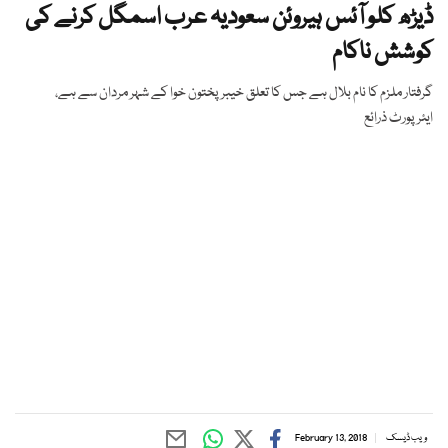
ڈیڑھ کلو آئس ہیروئن سعودیہ عرب اسمگل کرنے کی
کوشش ناکام
گرفتار ملزم کا نام بلال ہے جس کا تعلق خیبر پختون خوا کے شہر مردان سے ہے،
ایئرپورٹ ذرائع
ویب ڈیسک
February 13, 2018