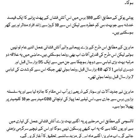
ہوگا۔
یوشی یوکی کے مطابق اگلے 100 برس میں اس آتش فشاں کے پھٹ پڑنے کا ایک فیصد
خدشہ ہے جو بہت ہی کم خطرہ ہے لیکن اس سے 10 کروڑ سے زائد افراد متاثر اور بے گھر
ہوسکتے ہیں۔
ماہرین کے مطابق اس طرح کے بڑے پیمانے والے آتش فشانی عمل اتنے عام تو نہیں
ہوتے لیکن اس طرح کی قدرتی آفات اب بھی رونما ہوسکتی ہیں۔ ماضی میں یہ علاقہ دو
مرتبہ بہت بڑی تباہی سے دوچار ہوچکا ہے جن میں سے ایک 95 ہزار سال قبل اور
دوسری تباہی 1 لاکھ 40 ہزار سال قبل رونما ہوئی تھی جبکہ اس سے کم شدت کی تباہی
7 ہزار سال قبل رونما ہوئی تھی۔
ماہرین نے جدید آلات اور سونار کے ذریعے زیر آب اس مقام کا جائزہ لیا ہے اور یہ سلسلہ
ہزاروں برس سے جاری ہے۔ اس ٹیلے نما پہاڑ کی اونچائی 600 میٹر ہے جو 10 کلومیٹر پر
پھیلا ہوا ہے۔
تاتسومی کے مطابق اس مرحلے پر یہ اگلے بہت بڑے آتش فشانی عمل کی تیاری میں
ہے اور یوں لگتا ہے کہ یہ اب کبھی پرسکون نہیں ہوگا اور اس کے نیچے سرگرمی بڑھتی
جائے گی۔ اب ماہرین اگلے ماہ اس کی مزید سائنسی تحقیق کا آغاز کریں گے۔