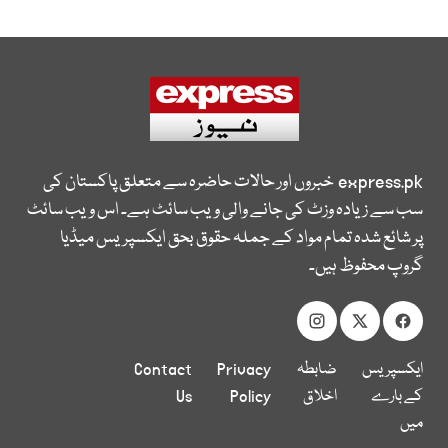
express.pk
خبروں اور حالات حاضرہ سے متعلق پاکستان کی
سب سے زیادہ وزٹ کی جانے والی ویب سائٹ ہے۔ اس ویب سائٹ
پر شائع شدہ تمام مواد کے جملہ حقوق بحق ایکسپریس میڈیا
گروپ محفوظ ہیں۔
ایکسپریس
ضابطہ
Privacy
Contact
کے بارے
اخلاق
Policy
Us
میں