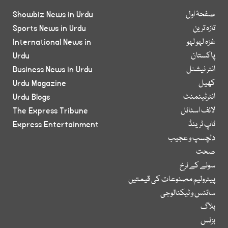
صفحۂ اول
Showbiz News in Urdu
تازہ ترین
Sports News in Urdu
غزہ لہو لہو
International News in
پاکستان
Urdu
انٹر نیشنل
Business News in Urdu
کھیل
Urdu Magazine
انٹرٹینمنٹ
Urdu Blogs
لائف اسٹائل
The Express Tribune
ٹاپ ٹرینڈ
Express Entertainment
دلچسپ و عجیب
صحت
سونے کے نرخ
پیٹرولیم مصنوعات کی قیمتیں
سائنس و ٹیکنالوجی
بلاگ
بزنس