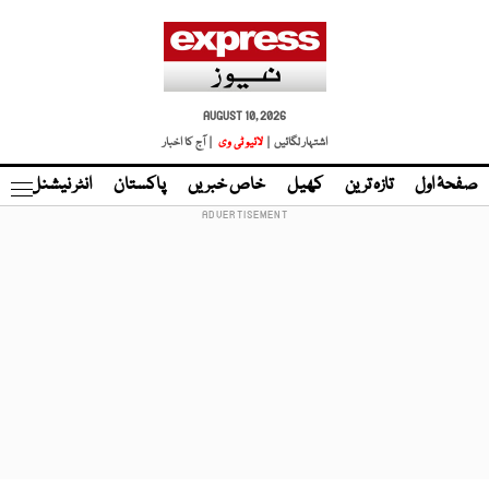
AUGUST 10, 2026
اشتہار لگائیں |
لائیو ٹی وی
| آج کا اخبار
صفحۂ اول
تازہ ترین
کھیل
خاص خبریں
پاکستان
انٹر نیشنل
ٹا