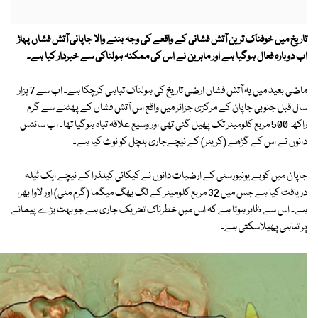
تاریخ میں خوفناک ترین آتش فشانی کے واقعے کی وجہ بننے والا جاپانی آتش فشاں پہاڑ
اب دوبارہ فعال ہوگیا ہے اور ماہرین نے اس کی ممکنہ ہولناکی سے خبردار کیا ہے۔
ماضی بعید میں یہ آتش فشاں ارضی تاریخ کی ہولناک تباہی کرچکا ہے۔ اب سے 7 ہزار
سال قبل جنوبی جاپان کے مرکزی جزائر میں واقع اس آتش فشاں کے پھٹنے سے گرم
راکھ 500 مربع کلومیٹر تک پھیل گئی تھی اور وسیع علاقہ تباہ ہوگیا تھا۔ اب سائنس
دانوں نے اس کے گڑھے (کریٹر) کے نیچےجاری ہلچل کو نوٹ کیا ہے۔
جاپان میں کوبے یونیورسٹی کے ارضیات دانوں نے کیکائی کیلڈرا کے نیچے ایک ٹیلہ
دریافت کیا ہے جس میں 32 مربع کلومیٹر کے لگ بھگ میگما (گرم مٹی) اور لاوا بھرا
ہے۔ اس سے ظاہر ہوتا ہے کہ اس میں خطرناک تحریک جاری ہے جو بہت بڑے پیمانے
پر تباہی پھیلاسکتی ہے۔