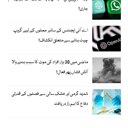
جاری!
اے آئی ایجنٹس کے سائبر حملوں کے لیے گروپ
چیٹ بنانے سے متعلق انکشاف!
ماضی میں 30 ہزار افراد کی موت کا سبب بننے والا
آتش فشاں پھر فعال!
شدید گرمی اور خشک سالی سے فصلوں کے قدرتی
دفاع کا اہم راز دریافت