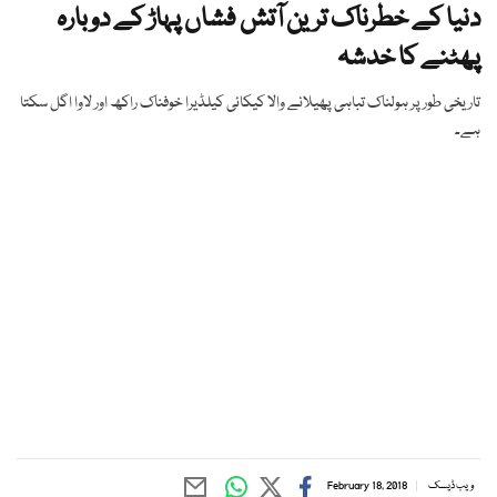
دنیا کے خطرناک ترین آتش فشاں پہاڑ کے دوبارہ
پھٹنے کا خدشہ
تاریخی طور پر ہولناک تباہی پھیلانے والا کیکائی کیلڈیرا خوفناک راکھ اور لاوا اگل سکتا
ہے۔
ویب ڈیسک
February 18, 2018