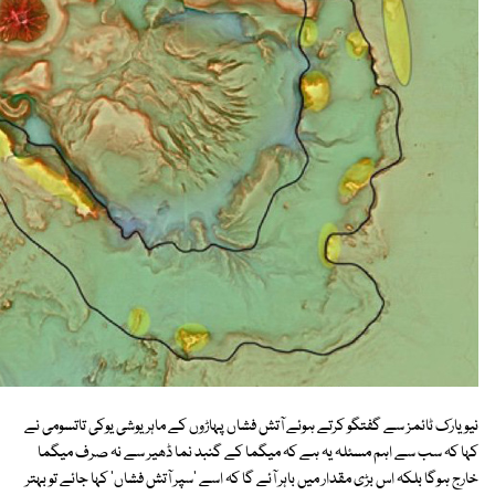
نیویارک ٹائمز سے گفتگو کرتے ہوئے آتش فشاں پہاڑوں کے ماہر یوشی یوکی تاتسومی نے
کہا کہ سب سے اہم مسئلہ یہ ہے کہ میگما کے گنبد نما ڈھیر سے نہ صرف میگما
خارج ہوگا بلکہ اس بڑی مقدار میں باہر آئے گا کہ اسے 'سپر آتش فشاں' کہا جائے تو بہتر