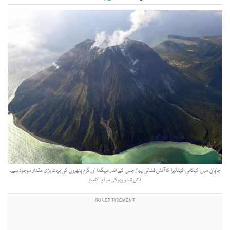
جاپان میں کیکائی کیلڈیرا کا آتش فشانی پہاڑ جس کے اندر میگما اور گرم پتھروں کی بہت بڑی مقدار موجود ہے۔
فائل تصویر:وکی میڈیا کامنز