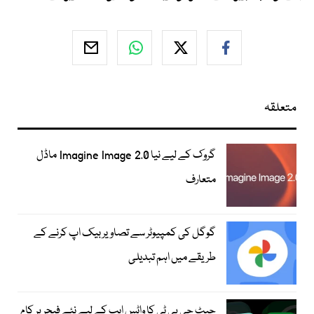
متعلقہ
گروک کے لیے نیا Imagine Image 2.0 ماڈل
متعارف
گوگل کی کمپیوٹر سے تصاویر بیک اپ کرنے کے
طریقے میں اہم تبدیلی
چیٹ جی پی ٹی کا واٹس ایپ کے لیے نئے فیچر پر کام