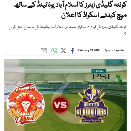
کوئٹہ گلیڈی ایٹرز کا اسلام آباد یونائیٹڈ کے ساتھ
میچ کیلئے اسکواڈ کا اعلان
کوئٹہ گلیڈی ایٹرز کی قیادت سرفراز احمد اور اسلام آباد یونائیٹڈ کی مصباح الحق کریں
گے
February 13, 2018
Sports Reporter