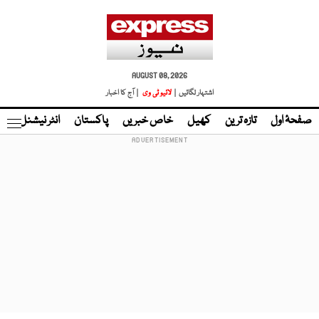
AUGUST 08, 2026
اشتہار لگائیں |
لائیو ٹی وی
| آج کا اخبار
صفحۂ اول
تازہ ترین
کھیل
خاص خبریں
پاکستان
انٹر نیشنل
ٹا