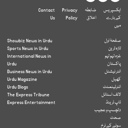
ایکسپریس
ضابطہ
Privacy
Contact
کے بارے
اخلاق
Policy
Us
میں
صفحۂ اول
Showbiz News in Urdu
تازہ ترین
Sports News in Urdu
غزہ لہو لہو
International News in
پاکستان
Urdu
انٹر نیشنل
Business News in Urdu
کھیل
Urdu Magazine
انٹرٹینمنٹ
Urdu Blogs
لائف اسٹائل
The Express Tribune
ٹاپ ٹرینڈ
Express Entertainment
دلچسپ و عجیب
صحت
سونے کے نرخ