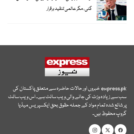
گئی، مگر عالمی تنقید برقرار
express.pk
خبروں اور حالات حاضرہ سے متعلق پاکستان کی
سب سے زیادہ وزٹ کی جانے والی ویب سائٹ ہے۔ اس ویب سائٹ
پر شائع شدہ تمام مواد کے جملہ حقوق بحق ایکسپریس میڈیا
گروپ محفوظ ہیں۔