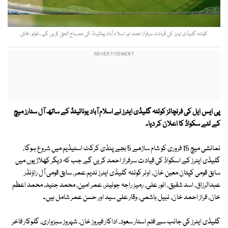
کوئٹہ گلیڈی ایٹرز کی قیادت سرفراز احمد اور اسلام آباد یونائیٹڈ کی مصباح الحق کریں گے ۔ فوٹو : فائل
پی ایس ایل کی فرنچائز کوئٹہ گلیڈی ایٹرز نے اسلام آباد یونائیٹڈ کے ساتھ آل سٹارز میچ
کے لئے سکواڈ کا اعلان کر دیا۔
نمائشی میچ 15 فروری کو شام ساڑھے 5 بجے پنڈی کرکٹ اسٹیڈیم میں شروع ہوگا،
گلیڈی ایٹرز کے اسکواڈ کی قیادت سرفراز احمد کریں گے جب کہ دیگر کھلاڑیوں میں
سابق قومی کپتان معین خان، اونر کوئٹہ گلیڈی ایٹرز ندیم عمر، سابق قومی آل راؤنڈر
عبدالرزاق، اسد شفیق، انور علی، رمیز راجہ جونیئر، عمر امین، محمد جنید، محمد اعظم
خان، فراز احمد خان، نبیل ہاشمی، وقار علی سید اور حسن عمر شامل ہیں۔
گلیڈی ایٹرز کی جانب سے فلم اسٹار سعود، اداکار فیروز خان، شہروز سبزواری، گلوکار فاخر