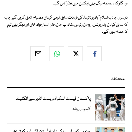
اور گلوکارہ عائمہ بیگ بھی ایکشن میں نظر آئیں گے۔
دوسری جانب اسلام آباد یونائیٹڈ کی قیادت سابق قومی کپتان مصباح الحق کریں گے جب
کہ سابق کپتان وقار یونس، رومان رئیس، شاداب خان، فلم اسٹار فواد خان اور دیگر بھی ٹیم
کا حصہ ہوں گے۔
متعلقہ
پاکستان ٹیسٹ اسکواڈ ویسٹ انڈیز سے انگلینڈ
کیلیے روانہ
جنوبی کوریا نے پاکستان انڈر 21 ہاکی ٹیم کو 2-6 سے