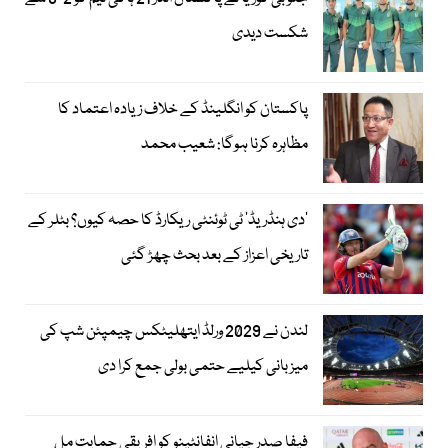
شکست دیدی
پاکستان کو انگلینڈ کے خلاف زیادہ اعتماد کا
مظاہرہ کرنا ہوگا: شعیب محمد
’دی ہنڈریڈ‘ ٹی ٹوئنٹی ریکارڈ کا حصہ کیوں؟ بٹلر کے
تاریخی اعزاز کے بعد بحث چھڑ گئی
لندن نے 2029 ورلڈ ایتھلیٹکس چیمپئن شپ کی
میزبانی کیلیے حتمی بولی جمع کرا دی
فیفا صدر جیانی انفانٹینو کو افریقی حمایت مل