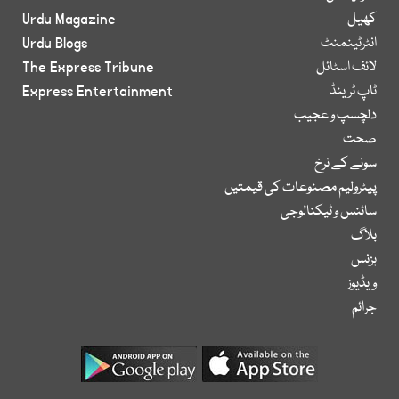
کھیل
Urdu Magazine
انٹرٹینمنٹ
Urdu Blogs
لائف اسٹائل
The Express Tribune
ٹاپ ٹرینڈ
Express Entertainment
دلچسپ و عجیب
صحت
سونے کے نرخ
پیٹرولیم مصنوعات کی قیمتیں
سائنس و ٹیکنالوجی
بلاگ
بزنس
ویڈیوز
جرائم