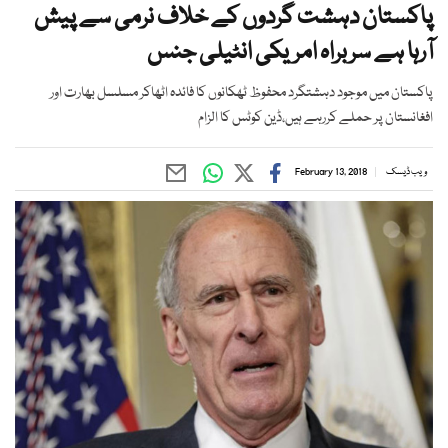
پاکستان دہشت گردوں کے خلاف نرمی سے پیش
آرہا ہے سربراہ امریکی انٹیلی جنس
پاکستان میں موجود دہشتگرد محفوظ ٹھکانوں کا فائدہ اٹھاکر مسلسل بھارت اور
افغانستان پر حملے کررہے ہیں،ڈین کوٹس کا الزام
ویب ڈیسک
February 13, 2018