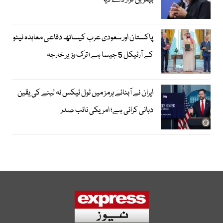
بہترین قرار دے دیا
پاکستان اور سعودی عرب کیساتھ دفاعی معاہدہ نیٹو
کے آرٹیکل 5 جیسا ہے؛ ترک وزیر خارجہ
ایران نے آبنائے ہرمز میں ٹول ٹیکس نہ لینے کی یقین
دہانی کرائی ہے؛ امریکی نائب صدر