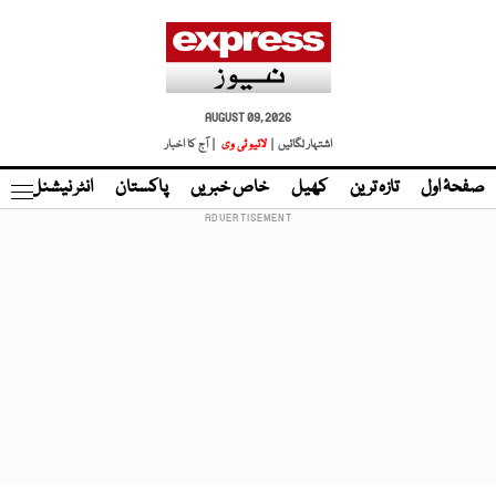
AUGUST 09, 2026
اشتہار لگائیں |
لائیو ٹی وی
| آج کا اخبار
صفحۂ اول
تازہ ترین
کھیل
خاص خبریں
پاکستان
انٹر نیشنل
ٹا