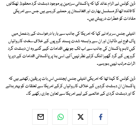
ڈین کوٹس نے الزام عائد کیا کہ پاکستانی سرزمین پر موجود دہشت گرد محفوظ ٹھکانوں
کا فائدہ اٹھاکر مسلسل بھارت اور افغانستان پر حملے کررہے ہیں جس سے امریکی
مفادات کو خطرات درپیش ہیں۔
انٹیلی جنس سربراہ نے کہا کہ امریکا کی جانب سے بار ہا درخواست کے ردعمل میں
پاک فوج نے طالبان اور ان سے وابستہ شدت پسند گروپوں کے خلاف سخت کارروائیاں
کیں تاہم پاکستان کی جانب سے اب تک جو بھی اقدامات کیے گئے وہ ان دہشت گرد
گروپوں کے گرد گھیرا تنگ کرتے نظر نہیں آتے، اسی بنا پر پاکستانی اقدامات کے دیرپا
اثرات مرتب نہیں ہورہے۔
ڈین کوٹس کا کہنا تھا کہ امریکی انٹیلی جنس ایجنٹس اس بات پر یقین رکھتے ہیں کہ
پاکستان ان دہشت گردوں کے خلاف کارروائیاں کرکے امریکا سے تعلقات کو بہتر بنائے
گا اور دہشت گردی کے خاتمے کے لیے امریکا سے تعاون جاری رکھے گا۔