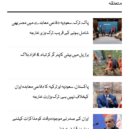
متعلقہ
پاک، ترک، سعودیہ دفاعی معاہدے میں مصر بھی
شامل ہونے کے قریب، ترک وزیر خارجہ
برازیل میں ہیلی کاپٹر گر کر تباہ، 4 افراد ہلاک
پاکستان، سعودیہ اور ترکیہ کا دفاعی معاہدہ ایران
کیخلاف نہیں ہے، ترک وزارت خارجہ
ایران کے صدر نے موجودہ وقت کو مذاکرات کیلئے