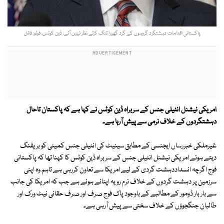
پاکستانی اقدامات دہشتگرد گروہوں کے گرد گھیرا تنگ کرتے نظر نہیں آتے، ڈین کوٹس، فوٹو: فائل
امریکی نیشنل انٹیلی جنس کے سربراہ ڈین کوٹس نے کہا ہے کہ پاکستان تاحال
دہشتگردوں کے خلاف نرمی سے پیش آرہا ہے۔
غیرملکی خبررساں ایجنسی کے مطابق سینیٹ کی انٹیلی جنس کمیٹی کو بریفنگ
دیتے ہوئے امریکی نیشنل انٹیلی جنس کے سربراہ ڈین کوٹس کا کہنا تھا کہ پاکستانی
فوج اگرچہ انسداددہشت گردی کے لیے امریکا سے تعاون کررہی ہے تاہم وہ اپنی
سرزمین پر دہشت گردوں کے خلاف نرم رویہ اپنائے ہوئے ہے جب کہ امریکا کی جانب
سے بار بار ڈومور کے مطالبے کے باوجود پاک فوج صرف اور صرف حقانی نیٹ ورک اور
طالبان جنگجوؤں کے خلاف سختی سے پیش آرہی ہے۔