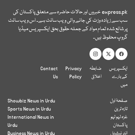
express.pk
خبروں اور حالات حاضرہ سے متعلق پاکستان کی
سب سے زیادہ وزٹ کی جانے والی ویب سائٹ ہے۔ اس ویب سائٹ
پر شائع شدہ تمام مواد کے جملہ حقوق بحق ایکسپریس میڈیا
گروپ محفوظ ہیں۔
ایکسپریس
ضابطہ
Privacy
Contact
کے بارے
اخلاق
Policy
Us
میں
صفحۂ اول
Showbiz News in Urdu
تازہ ترین
Sports News in Urdu
غزہ لہو لہو
International News in
پاکستان
Urdu
انٹر نیشنل
Business News in Urdu