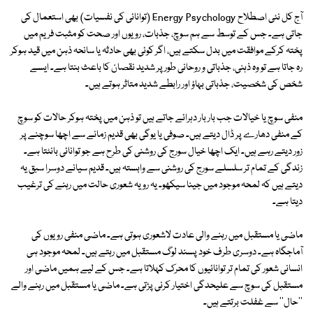
آج کل نئی اصطلاح Energy Psychology (توانائی کی نفسیات) بھی استعمال کی
جاتی ہے۔ جس کے توسط سے ہم سوچ، جذبات، رویوں اور صحت کو مثبت فریم میں
پختہ کرکے موافقت میں بدل سکتے ہیں، اگر کوئی بھی حادثہ یا سانحہ ذہن میں قید ہوکر
رہ جاتا ہے تو وہ ذہنی، جذباتی و روحانی طور پر شدید نقصان کا باعث بنتا ہے۔ ایسے
شخص کی شخصیت، جذباتی بہاؤ اور رابطے شدید متاثر ہوتے ہیں۔
منفی سوچ یا خیالات جب بار بار دہرائے جاتے ہیں تو ذہن میں پختہ ہوکر حالات کو سوچ
کے منفی دھارے پر ڈال دیتے ہیں۔ صوفی یا یوگی بھی قدیم زمانے سے اچھا سوچنے پر
زور دیتے رہے ہیں۔ ایک اچھا خیال سورج کی روشنی کی طرح ہے جو توانائی بانٹتا ہے۔
زندگی کے تمام تر سلسلے سورج کی روشنی سے وابستہ ہیں۔ قدیم سیانے دوسرا سبق یہ
دیتے ہیں کہ لمحہ موجود میں جینا سیکھو۔ یہ رویہ شعوری حالت میں رہنے کی ترغیب
دیتا ہے۔
ماضی یا مستقبل میں رہنے والی عادت لاشعوری ہوتی ہے۔ ماضی منفی رویوں کی
آماجگاہ ہے۔ دوسری طرف خود پسند لوگ مستقبل میں رہتے ہیں۔ لمحہ موجود ہی
انسانی شعور کی تمام تر توانائیوں کا محرک کہلاتا ہے۔ جس کے لیے ہمیں ماضی اور
مستقبل کی سوچ سے علیحدگی اختیار کرنی پڑتی ہے۔ ماضی یا مستقبل میں رہنے والے
''حال'' سے غفلت برتتے ہیں۔