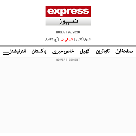
AUGUST 06, 2026
اشتہار لگائیں |
لائیو ٹی وی
| آج کا اخبار
صفحۂ اول
تازہ ترین
کھیل
خاص خبریں
پاکستان
انٹر نیشنل
ٹا