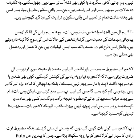
نہیں۔ ہم چائے، کافی، سگریٹ یا کوئی بھی نشہ آسانی سے نہیں چھوڑ سکتے۔ یہ تکلیف
دہ حالات اور سوچوں سے فرار کے راستے ہیں۔ جن سے وقتی سکون حاصل ہوتا ہے کسی
بھی پختہ عادت تمام تر المیے اس وقتی سکون یا فراریت کے اردگرد گھومتے ہیں۔
انا کے جال میں الجھا ہوا شخص بار بار وہی بات سوچتا ہے جو اس کی انا کو ٹھیس
پہنچاتی ہو۔ ذات کی محبت میں گرفتار شخص کے حالات اس کی سوچ کا آئینہ دار ہوتے
ہیں۔ بالکل اسی طرح نفرت، حسد یا تعصب ایسی کیفیات ہیں جن کا عمل اور ردعمل
بھی منفی ہوتا ہے۔
لاشعورکے مضبوط حصار سے باہر نکلنے کے لیے متعدد بار مثبت سوچ کو دہرانے کی
ضرورت پڑتی ہے، تاکہ لاشعور وہ نیا رویہ اپنانے کی کوشش کرسکے۔ کوئی بھی ضدی یا
خودسر بچہ ڈانٹ ڈپٹ یا مار سے بہتر نہیں ہوسکتا۔ بلکہ وہ اچھائی کا لبادہ اوڑھ لے گا اور
پس پردہ وہی کام کرتا رہے گا جس کے لیے آپ اسے منع کرتے ہیں، لیکن وہی بات آرام
سے بہت مرتبہ سمجھائی جائے تو مطلوبہ نتیجہ برآمد ہوگا۔ ہم کسی بھی عادت یا
ناپسندیدہ رویے سے اس لیے پیچھا نہیں چھڑا سکتے۔ کیونکہ لاشعور بات سمجھے بنا
تبدیلی کو مسترد کردیتا ہے۔
آپ لاشعور سے کوئی بات کہیں گے نہیں کہ وہ سنی ان سنی کردے۔ بلکہ مضبوط قوت
ارادی کا سہارا لے کر لاشعور کو نیا رویہ سکھانا پڑتا ہے۔ جس کا بہترین حل Auto