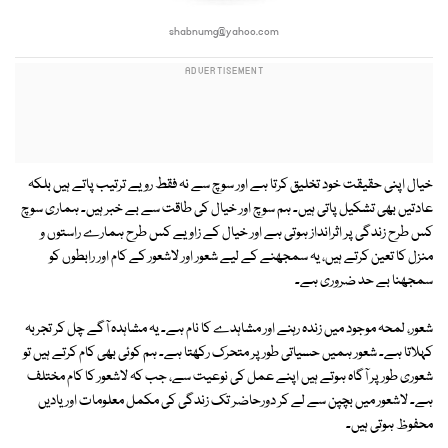
shabnumg@yahoo.com
خیال اپنی حقیقت خود تخلیق کرتا ہے اور سوچ سے نہ فقط رویے ترتیب پاتے ہیں بلکہ
عادتیں بھی تشکیل پاتی ہیں۔ ہم سوچ اور خیال کی طاقت سے بے خبر ہیں۔ ہماری سوچ
کس طرح زندگی پر اثرانداز ہوتی ہے اور خیال کے زاویے کس طرح ہمارے راستوں و
منزل کا تعین کرتے ہیں، یہ سمجھنے کے لیے شعور اور لاشعور کے کام اور رابطوں کو
سمجھنا بے حد ضروری ہے۔
شعور، لمحہ موجود میں زندہ رہنے اور مشاہدے کا نام ہے۔ یہ مشاہدہ آگے چل کر تجربہ
کہلاتا ہے۔ شعور ہمیں حسیاتی طور پر متحرک رکھتا ہے۔ ہم کوئی بھی کام کرتے ہیں تو
شعوری طور پر آگاہ ہوتے ہیں اپنے عمل کی نوعیت سے، جب کہ لاشعور کا کام مختلف
ہے۔ لاشعور میں بچپن سے لے کر دورحاضر تک زندگی کی مکمل معلومات اور یادیں
محفوظ ہوتی ہیں۔