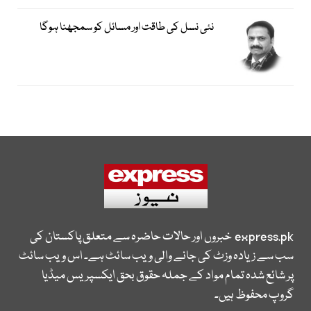
نئی نسل کی طاقت اور مسائل کو سمجھنا ہوگا
express.pk
خبروں اور حالات حاضرہ سے متعلق پاکستان کی
سب سے زیادہ وزٹ کی جانے والی ویب سائٹ ہے۔ اس ویب سائٹ
پر شائع شدہ تمام مواد کے جملہ حقوق بحق ایکسپریس میڈیا
گروپ محفوظ ہیں۔