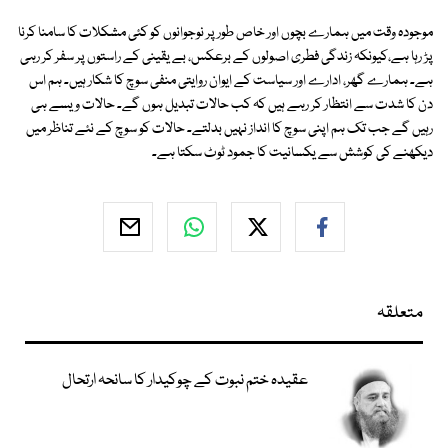
موجودہ وقت میں ہمارے بچوں اور خاص طور پر نوجوانوں کو کئی مشکلات کا سامنا کرنا
پڑ رہا ہے،کیونکہ زندگی فطری اصولوں کے برعکس، بے یقینی کے راستوں پر سفر کر رہی
ہے۔ ہمارے گھر، ادارے اور سیاست کے ایوان روایتی منفی سوچ کا شکار ہیں۔ ہم اس
دن کا شدت سے انتظار کر رہے ہیں کہ کب حالات تبدیل ہوں گے۔ حالات ویسے ہی
رہیں گے جب تک ہم اپنی سوچ کا انداز نہیں بدلتے۔ حالات کو سوچ کے نئے تناظر میں
دیکھنے کی کوشش سے یکسانیت کا جمود ٹوٹ سکتا ہے۔
متعلقہ
عقیدہ ختم نبوت کے چوکیدار کا سانحہ ارتحال