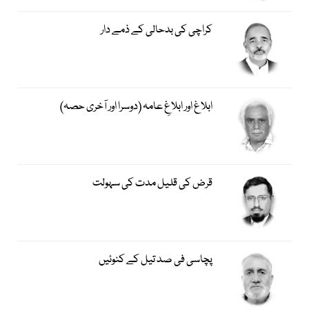
کراچی کی بدحالی کے ذمے دار
ابلاغ اور ابلاغِ عامہ (دوسرا اور آخری حصہ)
قرض کی قلیل مدت کی سہولت
پچاسی فی صد تیل کے کنوئیں