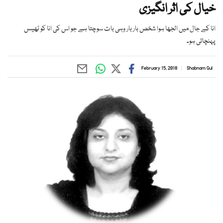
خیال کی اثر انگیزی
انا کے جال میں الجھا ہوا شخص بار بار وہی بات سوچتا ہے جو اس کی انا کو ٹھیس
پہنچاتی ہو۔
February 15, 2018
Shabnam Gul