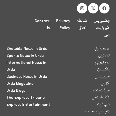
ایکسپریس
ضابطہ
Privacy
Contact
کے بارے
اخلاق
Policy
Us
میں
صفحۂ اول
Showbiz News in Urdu
تازہ ترین
Sports News in Urdu
غزہ لہو لہو
International News in
پاکستان
Urdu
انٹر نیشنل
Business News in Urdu
کھیل
Urdu Magazine
انٹرٹینمنٹ
Urdu Blogs
لائف اسٹائل
The Express Tribune
ٹاپ ٹرینڈ
Express Entertainment
دلچسپ و عجیب