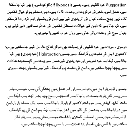
Suggestion خود تلقینی ہے۔ جسے Self Hypnosis(خودتنویم) بھی کہا جاسکتا
ہے۔ عمل تنویم شعورکی مرکزیت اور وحدت کا نام ہے۔ ذہن منتشر ہو تو خیال تکمیل
تک نہیں پہنچ سکتا۔ خیال کی اثر پذیری کے لیے ذہن کی یکسوئی اہم کردار ادا کرسکتی
ہے۔ کہا جاتا ہے کہ ذہن کے خیالات مستقل تکمیل کی خاطر مسافتیں طے کرتے ہیں۔
جہاں سوچ کی وحدت پائی جاتی ہے، وہاں خواب تعبیر پا لیتے ہیں۔
دوسری صورت میں خود تلقینی کی بدولت بھی موافق نتائج حاصل کیے جاسکتے ہیں۔ یہ
لاشعوری ذہن کی مثبت پروگرامنگ ہے جسے Habituation (خودپذیری) بھی کہا
جاتا ہے۔ لہٰذا ہم خود تنویمی اور خود پذیری کے عمل سے بہت سی ناپسندیدہ عادات
سے پیچھا چھڑا سکتے ہیں۔ ذہن کی مثبت پروگرامنگ کے لیے یکسوئی بہت ضروری
ہے۔
جملوں کو بار بار ذہن میں دہرانے سے ان کے عمل میں پختگی آتی ہے۔ جیسے سونے
سے پہلے کئی بار یہ جملہ دہرایا جاتا ہے کہ مجھے صبح چھ بجے اٹھنا ہے۔ لہٰذا اسی
وقت آنکھ کھلتی ہے، جو وقت، لاشعور کو باورکرایا جاتا ہے۔ جب ایک جملہ بار بار ذہن
میں دہرایا جاتا ہے۔ وہ عمل کی تاثیر میں ڈھل جاتا ہے۔ لہٰذا ہم ذہن کی پروگرامنگ
کرتے ہوئے خود رحمی، احساس کمتری یا غفلت جیسے منفی رویوں سے باہر نکل
سکتے ہیں یا کسی بھی نقصان دہ عادت سے باآسانی پیچھا چھڑا سکتے ہیں۔