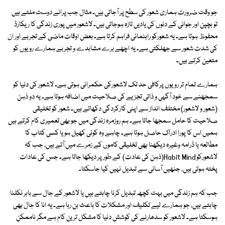
جو وقت ضرورت ہماری شعور کی سطح پر آجاتی ہیں۔ مثال جب پرانے دوست ملتے ہیں
تو بچپن اور جوانی کے دنوں کی یادیں تازہ ہوجاتی ہیں۔ لاشعور میں پوری زندگی کا ریکارڈ
محفوظ ہوتا ہے۔ یہ شعورکو راہنمائی فراہم کرتا ہے۔ بعض اوقات ماضی کے تجربے اور ان
کی شدت شعور سے جھلکتی ہے۔ یہ اچھے برے مشاہدے و تجربے ہمارے رویوں کو
متعین کرتے ہیں۔
ہمارے تمام تر رویوں پرکافی حد تک لاشعورکی حکمرانی ہوتی ہے۔ لاشعور کی دنیا کو
سمجھنے سے خود آگہی و ذاتی تجزیے کی صلاحیت میں اضافہ ہوتا ہے۔ یہ دو ذہن
(شعور و لاشعور) مختلف انداز سے اپنی کارکردگی دکھاتے ہیں۔ شعور کو تخلیقی
صلاحیت کا حامل سمجھا جاتا ہے۔ ہم روزمرہ زندگی میں جو بھی تعمیری کام کرتے ہیں
ہمیں اس کا پورا ادراک حاصل ہوتا ہے۔ چاہے وہ کوئی کھیل ہو یا کسی کتاب کا
مطالعہ یا ڈرامہ وغیرہ دیکھنا بھی تخلیقی کاموں کے زمرے میں آتے ہیں، جب کہ
لاشعورکو Habit Mind(ذہن کی عادت) کے طور پر دیکھا جاتا ہے۔ جس کی عادات
پختہ ہوتی ہیں، جنھیں آسانی سے تبدیل نہیں کیا جاسکتا۔
جب کہ ہم زندگی میں بہت کچھ تبدیل کرنا چاہتے ہیں یا لاشعور کے جال سے باہر نکلنا
چاہتے ہیں، جو ہمارے لیے تکلیف اور مشکلات کا باعث بن رہا ہے۔ یہ انا کا جال بھی
ہوسکتا ہے۔ لاشعور کو سدھارنے کی کوشش دنیا کا مشکل ترین کام ہے مگر ناممکن