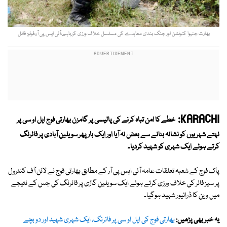
بھارت جنیوا کنونشن اور جنگ بندی معاہدے کی مسلسل خلاف ورزی کررہاہے،آئی ایس پی آر،فوٹو: فائل
KARACHI:
خطے کا امن تباہ کرنے کی پالیسی پر گامزن بھارتی فوج ایل او سی پر
نہتے شہریوں کو نشانہ بنانے سے بعض نہ آیا اور ایک بار پھر سویلین آبادی پر فائرنگ
کرتے ہوئے ایک شہری کو شہید کردیا۔
پاک فوج کے شعبہ تعلقات عامہ آئی ایس پی آر کے مطابق بھارتی فوج نے لائن آف کنٹرول
پر سیز فائر کی خلاف ورزی کرتے ہوئے ایک سویلین گاڑی پر فائرنگ کی جس کے نتیجے
میں وین کا ڈرائیور شہید ہوگیا۔
یہ خبر بھی پڑھیں:
بھارتی فوج کی ایل او سی پر فائرنگ، ایک شہری شہید اور دو بچے