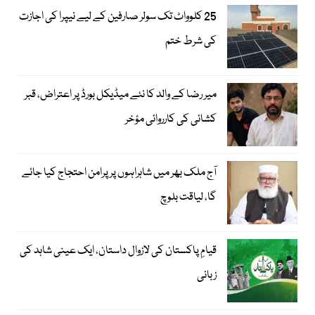
25 کلوواٹ تک سولر صارفین کے لیے نیپرا کی اجازت
کی شرط ختم
میر رضا کے والد کا نئے میڈیکل بورڈ پر اعتراض، قبر
کشائی کی کارروائی مؤخر
آج ملک بھر میں شاہراہوں پر پرامن احتجاج کیا جائے
گا، لیاقت بلوچ
قیامِ پاکستان کی لازوال داستان، ایک عینی شاہد کی
زبانی