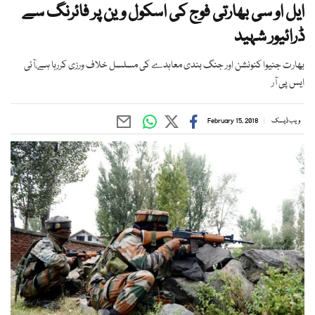
ایل او سی بھارتی فوج کی اسکول وین پر فائرنگ سے
ڈرائیور شہید
بھارت جنیوا کنونشن اور جنگ بندی معاہدے کی مسلسل خلاف ورزی کررہا ہے،آئی
ایس پی آر
ویب ڈیسک
February 15, 2018