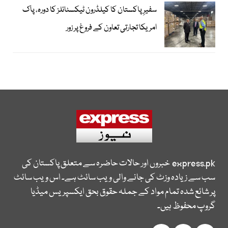
سفیرِ پاکستان کا کیلڈرون ٹیکسٹائلز کا دورہ، پاک
امریکا تجارتی تعاون کے فروغ پر زور
express.pk
خبروں اور حالات حاضرہ سے متعلق پاکستان کی
سب سے زیادہ وزٹ کی جانے والی ویب سائٹ ہے۔ اس ویب سائٹ
پر شائع شدہ تمام مواد کے جملہ حقوق بحق ایکسپریس میڈیا
گروپ محفوظ ہیں۔