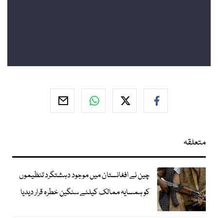
متعلقہ
چین نے افغانستان میں موجود دہشتگرد تنظیموں
کو ہمسایہ ممالک کیلئے سنگین خطرہ قرار دیدیا