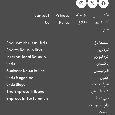
ایکسپریس
ضابطہ
Privacy
Contact
کے بارے
اخلاق
Policy
Us
میں
صفحۂ اول
Showbiz News in Urdu
تازہ ترین
Sports News in Urdu
غزہ لہو لہو
International News in
پاکستان
Urdu
انٹر نیشنل
Business News in Urdu
کھیل
Urdu Magazine
انٹرٹینمنٹ
Urdu Blogs
لائف اسٹائل
The Express Tribune
ٹاپ ٹرینڈ
Express Entertainment
دلچسپ و عجیب
صحت