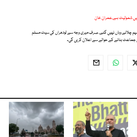
میں شمولیت ہے،عمران خان
 مہم چلانے وہاں نہیں گئے، صرف میری وجہ سے لودھراں كی سیٹ مسلم
سی جماعت بنانے کے حوالے سے اعلان کریں گی۔