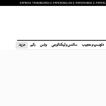
EXPRESS TRIBUNE
URDU E-PAPER
ENGLISH E-PAPER
SINDHI E-PAPER
L
دلچسپ و عجیب
سائنس و ٹیکنالوجی
بزنس
رائے
مزید