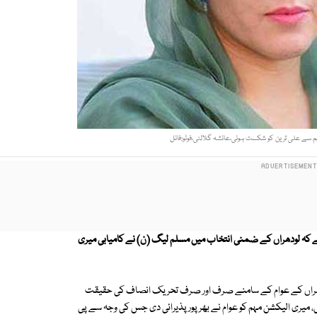
ے علی ترین كو شكست ہوئی،عائشہ گلالئی،فوٹو:فائل
ے کہ
لودھراں كے ضمنی انتخاب میں مسلم لیگ (ن) نے کامیابی میری
لودھراں کے عوام کے سامنے صرف اور صرف تحریک انصاف کی حقیقت
ائی، میری الیکشن مہم کو عوام نے بھرپور پذیرائی دی جس کی وجہ سے پی