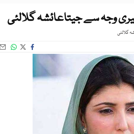
یری وجہ سے جیتاعائشہ گلالئی
ہ گلالئی