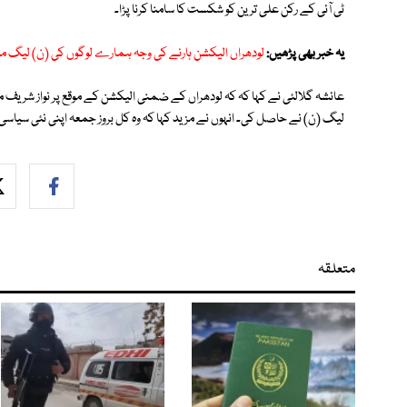
ٹی آئی کے رکن علی ترین كو شكست كا سامنا كرنا پڑا۔
یہ خبر بھی پڑھیں:
لودھراں الیکشن ہارنے کی وجہ ہمارے لوگوں کی (ن) لیگ 
عائشہ گلالئی نے کہا کہ كہ لودھراں كے ضمنی الیكشن كے موقع پر نواز شریف
لیگ (ن) نے حاصل كی۔ انہوں نے مزید کہا کہ وہ کل بروز جمعہ اپنی نئی سیا
متعلقہ