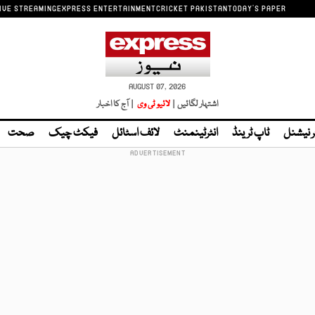
IVE STREAMING
EXPRESS ENTERTAINMENT
CRICKET PAKISTAN
TODAY'S PAPER
AUGUST 07, 2026
اشتہار لگائیں |
لائیو ٹی وی
| آج کا اخبار
ر نیشنل
ٹاپ ٹرینڈ
انٹرٹینمنٹ
لائف اسٹائل
فیکٹ چیک
صحت