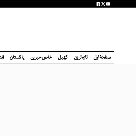
صفحۂ اول
تازہ ترین
کھیل
خاص خبریں
پاکستان
انٹ