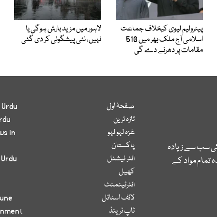
پیٹرولیم لیوی کیخلاف جماعت
لاہور میں مزید بارش ہوگی یا
اسلامی آج ملک بھر میں 510
نہیں، نئی پیشگوئی کر دی گئی
مقامات پر دھرنے دے گی
صفحۂ اول
 Urdu
تازہ ترین
rdu
غزہ لہو لہو
ws in
پاکستان
کی سب سے زیادہ
انٹر نیشنل
 Urdu
 تمام مواد کے
کھیل
انٹرٹینمنٹ
لائف اسٹائل
bune
ٹاپ ٹرینڈ
inment