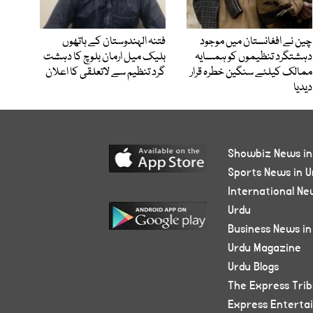
چین نے افغانستان میں موجود
فتنہ الہندوستان کے ہاتھوں
دہشتگرد تنظیموں کو ہمسایہ
بلیک میل ارمان بلوچ کا دہشت
ممالک کیلئے سنگین خطرہ قرار
گرد تنظیم سے لاتعلقی کا اعلان
دیدیا
Showbiz News in
Sports News in U
International Ne
Urdu
Business News in
Urdu Magazine
Urdu Blogs
The Express Tri
Express Enterta