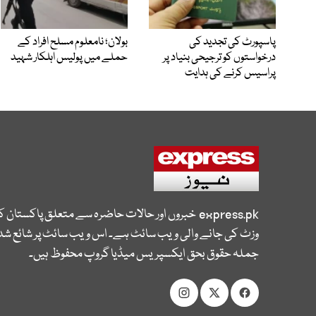
پاسپورٹ کی تجدید کی
بولان؛ نامعلوم مسلح افراد کے
درخواستوں کو ترجیحی بنیاد پر
حملے میں پولیس اہلکار شہید
پراسیس کرنے کی ہدایت
express.pk
خبروں اور حالات حاضرہ سے متعلق پاکستان 
وزٹ کی جانے والی ویب سائٹ ہے۔ اس ویب سائٹ پر شائع شدہ
جملہ حقوق بحق ایکسپریس میڈیا گروپ محفوظ ہیں۔