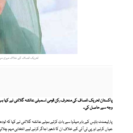
تحریک انصاف کے خلاف میری مہم س
پاكستان تحریک انصاف كی منحرف ركن قومی اسمبلی عائشہ گلالئی نے كہا ہ
وجہ سے حاصل كی۔
پارلیمنٹ ہاؤس کے باہر میڈیا سے بات کرتے ہوئے عائشہ گلالئی نے کہا کہ 
عیاں کرنے اور پی ٹی آئی کے خلاف ان کا شعور اجاگر کرنے لیے انتخابی مہم چل