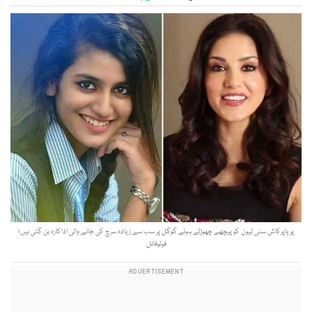
پریاپرکاش سنی لیون کو پیچھے چھوڑتے ہوئے گوگل پر سب سے زیادہ سرچ کی جانے والی اداکارہ بن گئی ہیں؛
فوٹوفائل