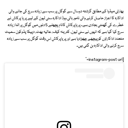
بھارتی میڈیا کے مطابق گزشتہ دوسال سے گوگل پر سب سے زیادہ سرچ کی جانے والی
اداکارہ کا اعزاز حاصل کرنے والی نامور بالی ووڈ اداکارہ سنی لیون کے لیے پریا پرکاش نے
خطرے کی گھنٹی بجادی ہے۔ پریاپرکاش کانام پچھلے 5 دنوں میں گوگل پر اتنا زیادہ
سرچ کیا گیا ہے کہ انہوں نے سنی لیون، کترینہ کیف، عالیہ بھٹ، دپیکا پڈوکون سمیت
متعدد اداکاراؤں کو پیچھے چھوڑدیا ہے اور پریاپرکاش اس وقت گوگل پر سب سے زیادہ
سرچ کرنے والی اداکارہ بن گئی ہیں۔
[instagram-post url="