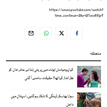
https://www.youtube.com/watch?
time_continue=2&v=I2TzcdtSjzY
متعلقہ
کیا پروموشنل ایونٹ میں پریتی زنٹا نے عامر خان کو
نظر انداز کیا تھا؟ حقیقت سامنے آگئی
سوارا بھاسکر ڈینگی کا شکار ہوگئیں، اسپتال میں
داخل