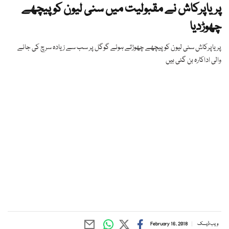
پریاپرکاش نے مقبولیت میں سنی لیون کو پیچھے
چھوڑدیا
پریاپرکاش سنی لیون کو پیچھے چھوڑتے ہوئے گوگل پر سب سے زیادہ سرچ کی جانے
والی اداکارہ بن گئی ہیں
ویب ڈیسک
February 16, 2018