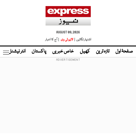
AUGUST 09, 2026
اشتہار لگائیں |
لائیو ٹی وی
| آج کا اخبار
صفحۂ اول
تازہ ترین
کھیل
خاص خبریں
پاکستان
انٹر نیشنل
ٹا