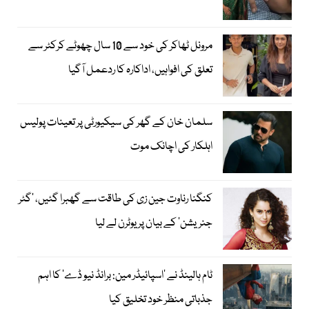
مرونل ٹھاکر کی خود سے 10 سال چھوٹے کرکٹر سے
تعلق کی افواہیں، اداکارہ کا ردعمل آگیا
سلمان خان کے گھر کی سیکیورٹی پر تعینات پولیس
اہلکار کی اچانک موت
کنگنا رناوت جین زی کی طاقت سے گھبرا گئیں، ’گٹر
جنریشن‘ کے بیان پر یوٹرن لے لیا
ٹام ہالینڈ نے ’اسپائیڈر مین: برانڈ نیو ڈے‘ کا اہم
جذباتی منظر خود تخلیق کیا