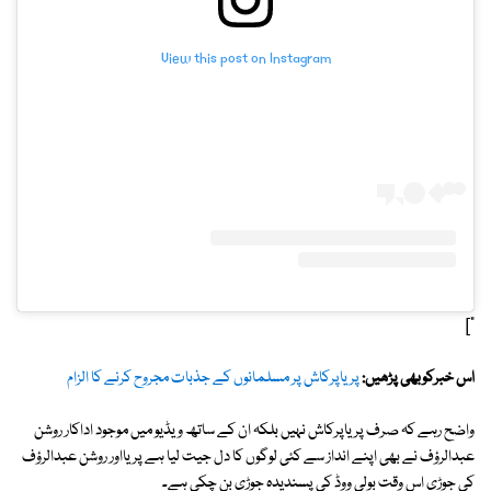
View this post on Instagram
"]
اس خبرکوبھی پڑھیں:
پریاپرکاش پر مسلمانوں کے جذبات مجروح کرنے کا الزام
واضح رہے کہ صرف پریاپرکاش نہیں بلکہ ان کے ساتھ ویڈیو میں موجود اداکار روشن
عبدالرؤف نے بھی اپنے انداز سے کئی لوگوں کا دل جیت لیا ہے پریااور روشن عبدالرؤف
کی جوڑی اس وقت بولی ووڈ کی پسندیدہ جوڑی بن چکی ہے۔