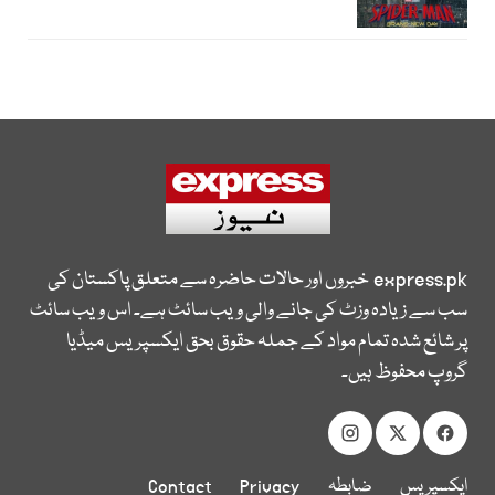
express.pk
خبروں اور حالات حاضرہ سے متعلق پاکستان کی
سب سے زیادہ وزٹ کی جانے والی ویب سائٹ ہے۔ اس ویب سائٹ
پر شائع شدہ تمام مواد کے جملہ حقوق بحق ایکسپریس میڈیا
گروپ محفوظ ہیں۔
ایکسپریس
ضابطہ
Privacy
Contact