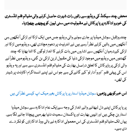
محض چند سیکنڈ کی ویڈیو سے راتوں رات شہرت حاصل کرنے والی ملیالم فلم انڈسٹری
کی خوبرو اداکارہ پریا پرکاش نے مقبولیت میں سنی لیون کو پیچھے چھوڑدیا۔
چندروزقبل سوشل میڈیا پر جاری ہونے والی ویڈیو جس میں ایک لڑکا اور لڑکی آنکھوں ہی
آنکھوں میں باتیں کرتے نظر آرہے ہیں نے انٹرنیٹ پر دھوم مچادی تھی۔ ویڈیو میں لڑکا اور
لڑکی کےدرمیان آنکھوں سے اشاروں میں بات کرنے کا انداز لوگوں کا اتنا بھایا کہ چند
گھنٹوں میں ویڈیو میں موجود لڑکی دنیا کی مقبول ترین لڑکی بن گئی۔ ویڈیو میں نظرآنے
والی لڑکی پریاپرکاش کا تعلق دراصل بھارت کی ملیالم فلم انڈسٹری سے ہے اور یہ ویڈیو
اس کی پہلی فلم ''اورو آدار لو''کے گانےکی ہے جو اس نے اپنے انسٹاگرام اکاؤنٹ پر شیئر
کی تھی۔
اس خبرکوبھی پڑھیں:
سوشل میڈیا اسٹار پریا پرکاش بغیر میک اپ کیسی نظرآتی ہیں
پریا پرکاش اپنے دل لبھانے والے انداز کی وجہ سےایک عام اداکارہ سے سوشل میڈیا
اسٹار بن چکی ہیں اور انہیں بھارت اور پاکستان سمیت دنیا بھر میں پہچانا جانے لگا ہے،
یہاں تک ملیالم فلم انڈسٹری کی اس معمولی اداکارہ نے بالی ووڈ اداکاراؤں کو ٹکر دے
دی ہے۔