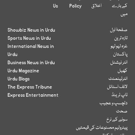
کے بارے
اخلاق
Policy
Us
میں
صفحۂ اول
Showbiz News in Urdu
تازہ ترین
Sports News in Urdu
غزہ لہو لہو
International News in
پاکستان
Urdu
انٹر نیشنل
Business News in Urdu
کھیل
Urdu Magazine
انٹرٹینمنٹ
Urdu Blogs
لائف اسٹائل
The Express Tribune
ٹاپ ٹرینڈ
Express Entertainment
دلچسپ و عجیب
صحت
سونے کے نرخ
پیٹرولیم مصنوعات کی قیمتیں