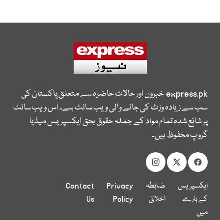
express.pk
خبروں اور حالات حاضرہ سے متعلق پاکستان کی
سب سے زیادہ وزٹ کی جانے والی ویب سائٹ ہے۔ اس ویب سائٹ
پر شائع شدہ تمام مواد کے جملہ حقوق بحق ایکسپریس میڈیا
گروپ محفوظ ہیں۔
ایکسپریس
ضابطہ
Privacy
Contact
کے بارے
اخلاق
Policy
Us
میں