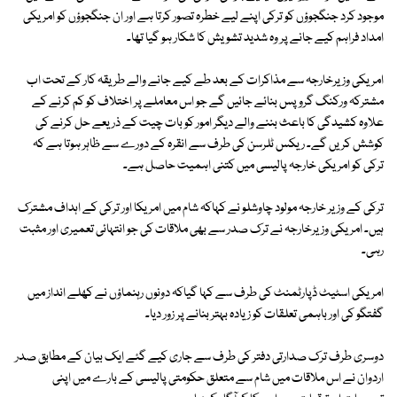
موجود کرد جنگجوؤں کو ترکی اپنے لیے خطرہ تصور کرتا ہے اور ان جنگجوؤں کو امریکی
امداد فراہم کیے جانے پر وہ شدید تشویش کا شکار ہو گیا تھا۔
امریکی وزیرخارجہ سے مذاکرات کے بعد طے کیے جانے والے طریقہ کار کے تحت اب
مشترکہ ورکنگ گروپس بنائے جائیں گے جو اس معاملے پر اختلاف کو کم کرنے کے
علاوہ کشیدگی کا باعث بننے والے دیگر امور کو بات چیت کے ذریعے حل کرنے کی
کوشش کریں گے۔ ریکس ٹلرسن کی طرف سے انقرہ کے دورے سے ظاہر ہوتا ہے کہ
ترکی کو امریکی خارجہ پالیسی میں کتنی اہمیت حاصل ہے۔
ترکی کے وزیر خارجہ مولود چاوشلو نے کہاکہ شام میں امریکا اور ترکی کے اہداف مشترک
ہیں۔ امریکی وزیرخارجہ نے ترک صدر سے بھی ملاقات کی جو انتہائی تعمیری اور مثبت
رہی۔
امریکی اسٹیٹ ڈپارٹمنٹ کی طرف سے کہا گیاکہ دونوں رہنماؤں نے کھلے انداز میں
گفتگو کی اور باہمی تعلقات کو زیادہ بہتر بنانے پر زور دیا۔
دوسری طرف ترک صدارتی دفتر کی طرف سے جاری کیے گئے ایک بیان کے مطابق صدر
اردوان نے اس ملاقات میں شام سے متعلق حکومتی پالیسی کے بارے میں اپنی