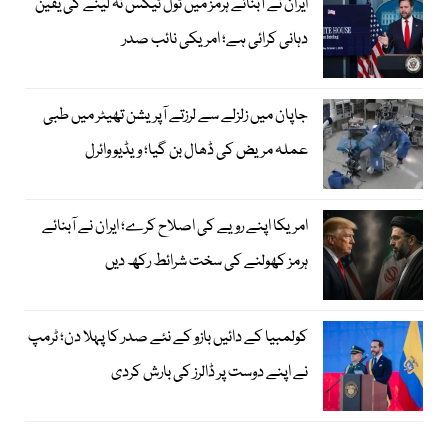
ایران نے آبنائے ہرمز میں ٹول ٹیکس نہ لینے کی یقین
دہانی کرائی ہے؛ امریکی نائب صدر
جاپان میں زلزلے سے لرزتے آپریشن تھیٹر میں طبی
عملہ مریض کی ڈھال بن گیا؛ ویڈیو وائرل
امریکا اپنے رویے کی اصلاح کرے؛ ایران نے آبنائے
ہرمز کھولنے کی سخت شرائط رکھ دیں
کولمبیا کے دائیں بازو کے نئے صدر کا پہلا دن؛ ٹرمپ
نے اپنے دوست پر ڈالرز کی بارش کردی