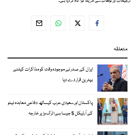
ترجیحات اور توقعات سے امریکا کو آگاہ کر دیا ہے۔
متعلقہ
ایران کے صدر نے موجودہ وقت کو مذاکرات کیلئے
بہترین قرار دے دیا
پاکستان اور سعودی عرب کیساتھ دفاعی معاہدہ نیٹو
کے آرٹیکل 5 جیسا ہے؛ ترک وزیر خارجہ