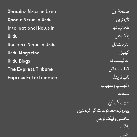
صفحۂ اول
Showbiz News in Urdu
تازہ ترین
Sports News in Urdu
غزہ لہو لہو
International News in
پاکستان
Urdu
انٹر نیشنل
Business News in Urdu
کھیل
Urdu Magazine
انٹرٹینمنٹ
Urdu Blogs
لائف اسٹائل
The Express Tribune
ٹاپ ٹرینڈ
Express Entertainment
دلچسپ و عجیب
صحت
سونے کے نرخ
پیٹرولیم مصنوعات کی قیمتیں
سائنس و ٹیکنالوجی
بلاگ
بزنس