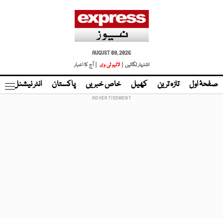
AUGUST 09, 2026
اشتہار لگائیں |
لائیو ٹی وی
| آج کا اخبار
صفحۂ اول
تازہ ترین
کھیل
خاص خبریں
پاکستان
انٹر نیشنل
ٹا