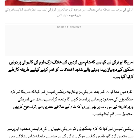
ترکی کی سرحد سے ملحقہ شامی علاقے میں موجود کرد جنگجوؤں کو ترکی اپنے لیے خطرہ تصور کرتا ہے، امریکی
وزیرخارجہ۔ فوٹو: فائل
امریکا اور ترکی نے کہاہے کہ شام میں کردوں کے خلاف ترک فوج کی کارروائی پر دونوں
ملکوں کے درمیان پیدا ہونے والے شدید اختلافات کو ختم کرنے کیلیے طریقہ کار طے
کرلیا گیا ہے۔
انقرہ میں مذاکرات کے بعد امریکی وزیرخارجہ ریکس ٹلرسن نے کہاکہ امریکا نے کرد
جنگجوؤں کی محدود پیمانے پر امداد کرنے کا وعدہ کرلیاہے، ساتھ ہی امریکی
وزیرخارجہ نے اس بات پر بھی زور دیا کہ شام کے علاقے عفرین میں ترک فوج کو بھی
احتیاط سے کام لینا چاہیے۔
ریکس ٹلرسن نے کہا کہ کرد جنگجوؤں کو امریکی ہتھیاروں کی فراہمی محدود اور پہلے
سے متعین کرد کارروائیوں کیلیے ہوگی۔ ترکی کی سرحد سے ملحقہ شامی علاقے میں