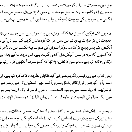
جن میں ہمدردی سے لے کر حیرت اور غصے سے لے کر غم سمیت بہت سے محسو
ہمارے اندر کا موسم بہت حسین ہوجاتا ہے، جس کا پتا صرف ہمیں ہی ہوتا ہے، مگ
آگاہی ہے جو رونے کی وجوہات ڈھونڈنے والے محققین کے علم میں اب آئی ہے۔
جذبات دل کو حرارت پہنچاتے ہیں۔ اس حرارت کو معتدل کرنے کے لیے دل آبی بخار
کہ آنسوؤں کا منبع دراصل ''لیکریمل'' نامی گلینڈ ہے۔ اس دریافت کے بعد ہی س
ارتقائی فائدہ کیا ہے۔ سٹینسن کا نظریہ یہ تھا کہ آنسو صرف آنکھوں کو نم رکھن
انسان آبی گوریلوں کی ارتقائی شکل ہے اور آنسو انہیں نمکین پانی میں رہنے 
میں ایک حیاتیاتی کیمیا دان ''ولیم فرے'' نے پیش کیا تھا۔ شواہد مگر کچھ مزی
ان میں سے ایک نظریہ یہ بھی ہے کہ آنسوؤں کا محرک سماجی تعلقات اور انسانی 
اپنے نزدیک موجود دوسرے انسانوں کے ساتھ رابطہ قائم کرسکے۔ جب ہم اس دنیا
اور اپنی ضروریات، جیسے خوراک وغیرہ کے حصول کے حوالے سے لاچار ہوتے ہیں