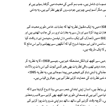
سات شامل ہیں۔ جب ہم کسی کی محبت میں گرفتار ہوتے ہیں تو
ر آنسو ایسی چیز ہیں جو دوسروں کو بھی نظر آتے ہیں۔ یہ وہ نئی
صدیوں تک لوگوں کا خیال تھا کہ آنسو دل میں پیدا ہوتے ہیں۔ اس بارے میں 1600ء میں یہ ایک مقبول نظریہ تھا کہ جذبات، خاص طور پر محبت کے
ات پیدا کرتا ہے اور دل سے یہ بخارات اوپر سر کی جانب اٹھتے ہیں اور
آنکھوں کے پاس پہنچ کر کثیف ہوکر آنسوؤں کی صورت بہہ نکلتے ہیں۔ بالآخر 1662ء میں ڈنمارک کے ایک سائنس دان نیلسن سٹینسن نے دریافت کیا
ائنس دانوں نے سوچنا شروع کیا کہ آنکھوں سے پھوٹنے والے اس مائع کا
ے کا ایک طریقہ ہیں۔
اپنی کتاب میں پروفیسر ونگر ہوئٹس نے آٹھ تقابلی نظر یات کا تذکرہ کیا ہے۔ ان میں سے کچھ تو بالکل مضحکہ خیز ہیں۔ جیسے 1960ء کا یہ نظریہ کر
میں مدد دیتے تھے۔ باقی نظریات بھی بغیر کسی ثبوت کے اس بات پر دلالت
کرتے تھے کہ رونا جسم میں موجود فاسد مادے خارج کرنے کا ایک ذریعہ ہے جو جذباتی یا ذہنی دباؤ کے نتیجے میں پیدا ہوجاتے ہیں۔ یہ نظریہ 1985ء
د نئے نظریات کی حمایت کرتے نظر آتے ہیں، جو قرین قیاس ہیں۔
روابط ہیں۔ انسان اپنی ابتدائی عمر سے ہی رونا شروع کردیتا ہے تاکہ
 میں آتے ہیں تو جسمانی طور پر خود کچھ بھی کرنے سے قاصر و معذور
۔ اگرچہ وقت گزرنے کے ساتھ ساتھ ہم اپنی ضروریات پورا کرنے کے