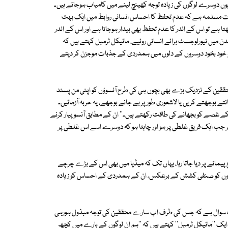
وں دوسرے لوگوں کی زیادہ توجہ کھینچ لینے میں کامیاب ہوجاتے ہیں۔
ر یہ بات مسلمہ ہے کہ عدم تحفظ کا احساس انسانی روابط میں ایک بہت
 تو اس کے اندر کا عدم تحفظ بھی بیدار ہوجاتا ہے اور اس کے اندر
ن میں نیورلوجسٹ برائے انسانی روئیے، مائیکل ٹرمبل کہتے ہیں کہ
سو خود بخود دوسروں کے دلوں میں ہمدردی کے جذبات موجزن کر دیتے
 محققین کے نزدیک بڑے بھی بچوں ہی کی طرح آنسوؤں کو اپنی من پسند
 بوجھتے کریں یا لاشعوری طور پر بے جانے بوجھے، یہ حربہ آزمائیں۔
 کے غصے کو بجھانے کی طاقت رکھتے ہیں۔'' ان کے مطابق آنسو پیار کرنے
جب ایک فریق غلطی پر ہو اور چاہتا ہو کہ دوسرے اسے اس غلطی پر
پیمانے پر دیا جاتا رہا، یہاں تک کہ میڈیا میں بھی اس کے بڑے چرچے
جو مردوں کو صنفی کشش کے برعکس، ان کے ہمدردی کے احساس کو زیادہ
ہ وہ سوال ہے کہ جس کی طرف اب سارے محققین کی توجہ مبذول ہورہی
ایک ''مائیکل ٹرمبل'' کہتے ہیں کہ ''ہم ان لوگوں کے بارے میں کچھ