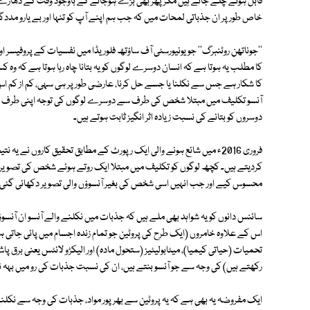
قابل ہوتے چلے جاتے ہیں مگر پھر بھی بڑے ہوجانے کے باوجود وقت کے دھارے م
خاص طور پر ان جذباتی لمحات میں کہ جب ہم اپنے آپ کو تنہا اور بے یارو مددگا
''جوناتھن روٹنبرگ'' جو یونیورسٹی آف ساؤتھ فلوریڈا میں نفسیات کے پروفیسر 
کا مطلب یہ ہوتا ہے کہ انسان دوسرے لوگوں کو یہ بتانا چاہ رہا ہوتا ہے کہ
کا شکار ہے جس سے نکلنا یا جسے حل کرنا، عارضی طور پر ہی سہی، کم از کم اس
آنسو تکلیف میں مبتلا شخص کی طرف سے دوسرے لوگوں کی توجہ اپنی طرف مب
دوسروں کو بتانے کی نسبت زیادہ اثر انگیز ثابت ہوتے ہیں۔
فروری 2016ء میں شائع ہونے والی ایک رپورٹ کے مطابق تحقیق کاروں نے 
کردیتے ہیں۔ کچھ لوگوں کو تکلیف میں مبتلا ایک روتے ہوئے شخص کی تصویر د
محسوس کیے اور جب انہیں اسی شخص کی بغیر آنسوؤں والی تصویر دکھائی گئی تو اس
سائنس دانوں کو یہ شواہد بھی ملے ہیں کہ جذبات میں نکلنے والے آنسو ان آن
اس کے علاوہ خامروں (ایک طرح کی پروٹین جو تمام زندہ اجسام میں پائی جاتی
تحمیات (حیاتی کیمیا)، میٹابولیٹیز (ستحول مادہ) اور الیکڑو لائٹس یعنی بر
رکھتے ہیں) کی وجہ سے جو آنسو بنتے ہیں، ان کی نسبت جذبات کی رو میں بہہ نک
ایک مفروضہ یہ بھی ہے کہ یہ پروٹین سے بھر پور مواد، جذبات کی وجہ سے نکلنے و