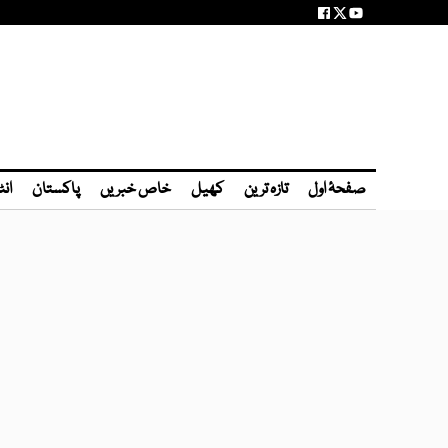
صفحۂ اول
تازہ ترین
کھیل
خاص خبریں
پاکستان
انٹ