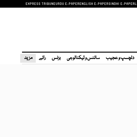
EXPRESS TRIBUNE
URDU E-PAPER
ENGLISH E-PAPER
SINDHI E-PAPER
L
دلچسپ و عجیب
سائنس و ٹیکنالوجی
بزنس
رائے
مزید