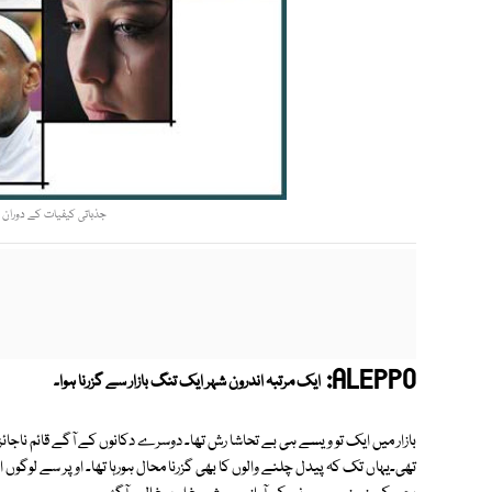
جذباتی کیفیات کے دوران جنم
ALEPPO:
ایک مرتبہ اندرون شہر ایک تنگ بازار سے گزرنا ہوا۔
بازار میں ایک تو ویسے ہی بے تحاشا رش تھا۔ دوسرے دکانوں کے آگے قائم ناجا
تھی۔یہاں تک کہ پیدل چلنے والوں کا بھی گزرنا محال ہورہا تھا۔ اوپر سے لوگوں 