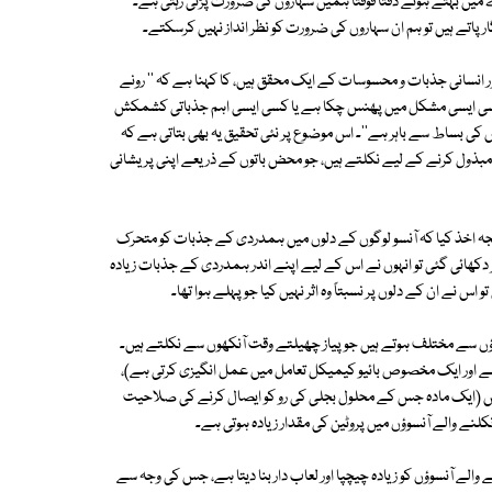
یں بہتے ہوئے دفتاً فوقتاً ہمیں سہاروں کی ضرورت پڑتی رہتی ہے۔
ر پاتے ہیں تو ہم ان سہاروں کی ضرورت کو نظر انداز نہیں کرسکتے۔
اور انسانی جذبات و محسوسات کے ایک محقق ہیں، کا کہنا ہے کہ '' رونے
 وہ کسی ایسی مشکل میں پھنس چکا ہے یا کسی ایسی اہم جذباتی کشمکش
 کی بساط سے باہر ہے''۔ اس موضوع پر نئی تحقیق یہ بھی بتاتی ہے کہ
ذول کرنے کے لیے نکلتے ہیں، جو محض باتوں کے ذریعے اپنی پریشانی
یہ نتیجہ اخذ کیا کہ آنسو لوگوں کے دلوں میں ہمدردی کے جذبات کو متحرک
کھائی گئی تو انہوں نے اس کے لیے اپنے اندر ہمدردی کے جذبات زیادہ
 نے ان کے دلوں پر نسبتاً وہ اثر نہیں کیا جو پہلے ہوا تھا۔
سوؤں سے مختلف ہوتے ہیں جو پیاز چھیلتے وقت آنکھوں سے نکلتے ہیں۔
 ہے اور ایک مخصوص بائیو کیمیکل تعامل میں عمل انگیزی کرتی ہے)،
ق پاش (ایک مادہ جس کے محلول بجلی کی رو کو ایصال کرنے کی صلاحیت
لنے والے آنسوؤں میں پروٹین کی مقدار زیادہ ہوتی ہے۔
الے آنسوؤں کو زیادہ چیچپا اور لعاب دار بنا دیتا ہے، جس کی وجہ سے