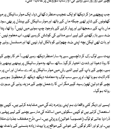
بچے کے زور زور سے رونے کی آواز سب شوروغل پر غالب آگئی۔
جب پیچھے مڑ کر دیکھا تو ایک عجیب منظر دکھائی دیا۔ ایک موٹر سائیکل پر میا
کھلونوں کے شاپر تھے جبکہ ماں کے ہاتھ اور موٹر سائیکل کے ہینڈل پر بھی سودا 
ماں باپ کے سمجھانے اور پیار کرنے کے باوجود چپ ہونے میں نہیں آ رہا تھا۔ پتا ی
ضد سے باز رکھنے کے لیے اسے منانے کی کوشش کررہے تھے۔ اب معلوم نہیں کہ 
اور بات تھی لیکن بچہ اپنی ضد چھوڑنے کو بالکل تیار نہیں تھا اور مسلسل روئے چلا
بہت سے لوگ رک کر دلچسپی سے یہ سارا منظر دیکھ رہے تھے۔ آخر کار بچے کے ب
کا رونا دھونا اور شدت اختیار کرگیا، ساتھ ساتھ وہ موٹر سائیکل پر بیٹھے بیٹھے 
ہے۔ بچے کے باپ کے لیے اتنے رش میں موٹر سائیکل پر لدے سامان اور اس پر سو
کام ثابت ہورہا تھا۔ اوپر سے سب لوگ یہ معاملہ دیکھ دیکھ کر محظوظ ہورہے 
بچے کو دو تین تھپڑ رسید کیے مگر اس کا ردعمل بچے کے مزید رونے کی صورت
روانہ ہوگیا۔
ایسے اور دیگر کئی واقعات ہم اپنی روزمرہ زندگی میں مشاہدہ کرتے ہیں۔ کہیں ب
استعمال کرتے ہیں تو کہیں سکولوں میں اساتذہ کی مار سے بچنے کے لیے پہلے ہ
ڈرا دیا جائے تو لوگ (خصوصاً خواتین) روپڑتی ہیں۔ اسی طرح مختلف جذبات مثلا
ہیں۔ اور تو اور اکثر لوگوں کے خوشی کے مواقع پر یا بہت زیادہ ہنسنے کے باعث بھی