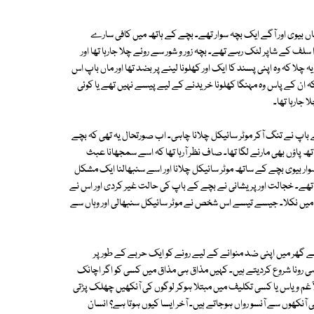
ں بیوی اور آگے ایک بچہ سوار تھے۔ بچے کے ہاتھ میں کافی سارے
سلف کے شاپر لٹک رہے تھے۔ بچہ زور و شور سے روئے چلا جارہا تھا اور
ہ چلا کہ وہ اپنی پسند کا ایک اور کھلونا لینے پر بضد تھا اور ماں باپ اس
ان کے پاس وہ مہنگا کھلونا خریدنے کے لیے پیسے نہیں تھے یا کوئی
 جارہا تھا۔
اپ نے تنگ آکر موٹر سائیکل چلانا چاہی۔ اب صورتحال یہ تھی کہ بچے
ہاتھ پاؤں بھی مارنے لگا تھا۔ صاف نظر آرہا تھا کہ اسے سمجھانا عبث
ار بیوی بچے کے ساتھ موٹر سائیکل چلانا اور اسے سنبھالنا ایک مشکل
تھے۔ خجالت اور پریشانی نے بچے کے باپ کی حالت غیر کردی اور اس نے
 میں نکلا۔ جیسے تیسے اس شخص نے موٹر سائیکل سنبھالی اور وہاں سے
چے گھر میں اپنی ضد منوانے کے لیے رونے کو ایک حربے کے طور پر
ی رونا شروع کردیتے ہیں۔ کہیں مذاق ہی مذاق میں کسی کو اگر اچانک
ً غم و یاس یا کسی تکلیف میں مبتلا ہوکر لوگوں کی آنکھیں چھلک پڑتی
 آنکھوں سے آنسو رواں ہوجاتے ہیں۔ آخر ایسا کیوں ہوتا ہے؟ انسان