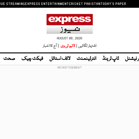
IVE STREAMING
EXPRESS ENTERTAINMENT
CRICKET PAKISTAN
TODAY'S PAPER
AUGUST 06, 2026
اشتہار لگائیں |
لائیو ٹی وی
| آج کا اخبار
ر نیشنل
ٹاپ ٹرینڈ
انٹرٹینمنٹ
لائف اسٹائل
فیکٹ چیک
صحت