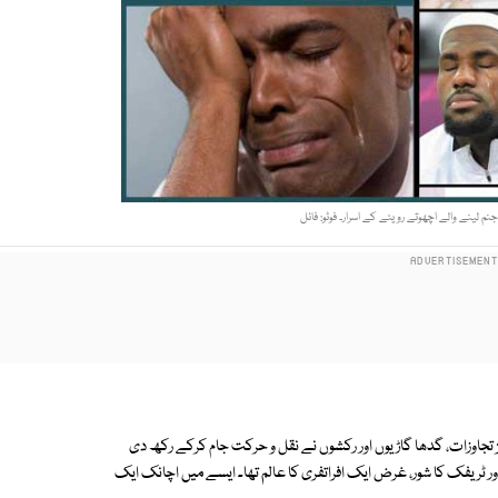
 لینے والے اچھوتے رویئے کے اسرار۔ فوٹو: فائل
ئز تجاوزات، گدھا گاڑیوں اور رکشوں نے نقل و حرکت جام کرکے رکھ دی
اور ٹریفک کا شور، غرض ایک افراتفری کا عالم تھا۔ ایسے میں اچانک ایک