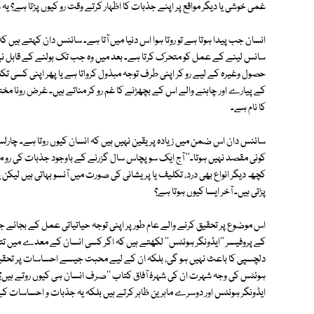
غمی خوشی یا دیگر مواقع پر اپنے جذبات کا اظہار کرتے وقت رو کیوں پڑتا ہے؟ یہ
انسان جب پیدا ہوتا ہے تو روتا ہوا اس دنیا میں آتا ہے۔ سائنس دان کہتے ہیں ک
سانس لینے کے عمل کو متحرک کرتا ہے۔ بعد میں وہ جب تک بولنے کے قابل ن
حصول وغیرہ کے لیے رو کر اپنی طرف توجہ مبذول کرواتا ہے یا پھر اپنی کسی تکل
کے پیارے اور چاہنے والے اس کے بچھڑنے کا غم رو کر مناتے ہیں۔ غرض رونا مخ
کا نام ہے۔
سائنس دان اس ضمن میں زیادہ پر یقین نہیں ہیں کہ انسان کیوں روتا ہے۔ چارلس ڈ
کوئی مقصد نہیں ہوتا۔'' آج ایک سو پچاس سال گزرنے کے باوجود جذبات کی رو م
کچھ دیگر انواع بھی درد، تکلیف یا پریشانی کی صورت میں آنسو بہاتی ہیں ل
پڑتی ہیں۔ آخر ایسا کیوں ہوتا ہے؟
اس موضوع پر تحقیق کرنے والے عام طور پر اپنی توجہ حیاتیاتی عمل کے بجائے جذ
کے پروفیسر ''ایڈونگر ہوئٹس'' لکھتے ہیں کہ اگر کسی انسان کے معدے میں تتلی
دلچسپی کا باعث نہیں ہو گی، بلکہ ان کے لیے محبت جیسے احساسات پر تحقیق کر
ہوئٹس کی وجہ شہرت ان کی شہرۂ آفاق کتاب ''صرف انسان ہی کیوں روتے ہیں؟
ایڈونگر ہوئٹس اور دوسرے ماہرین ظاہر کرتے ہیں بلکہ یہ جذبات و احساسا