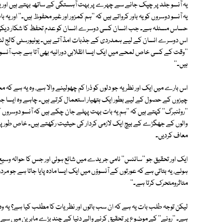
یہ آنسو جلد پر چپک جانے سے چہرے پر بہت آہستگی کے ساتھ بہتے ہیں اور ی
یہ آنسو دوسروں کو یہ باور کرواتے ہیں کہ ''ہم کمزور اور غیر محفوظ ہیں۔'' او
حساس مسئلہ ہے۔ جب انسان کسی دوسرے انسان کو عدم تحفظ کا شکار دیکھتا ہے
اس دوسرے انسان کے لیے ہمدردی کے جذبات امڈ آتے ہیں۔ یونیورسٹی کالج لند
''وقت کے کسی خاص لمحے میں ایک ایسا انقلابی دورانیہ بھی آتا ہے جب آن
ہیں۔''
اس بارے میں ایک اور نظریہ جو دلوں کو ذرا کم چھولینے والا ہے، وہ یہ ہے کہ
چیزوں کے حصول کے لیے بطور ایک ہتھیار استعمال کرتے ہیں۔ چاہے وہ ایسا جانتے
''روٹنبرگ'' کہتے ہیں کہ ''ہم یہ بات بہت پہلے جان چکے ہیں کہ آنسو دوسروں
والوں کے جھگڑے کے بیچ ایک لازمی کردار کی حیثیت رکھتے ہیں۔ خاص طور پر 
معاف کردیں۔
ایک اور تحقیق جو ''سائنس'' نامی جریدے میں شائع ہوئی اور جس کا حوالہ وسیع 
ہوئے، یہ بتاتی ہے کہ عورتوں کے آنسوؤں میں ایک ایسا مادہ پایا جاتا ہے 
متاثرومتحرک کرتا ہے۔''
لیکن توجہ طلب بات یہ ہے کہ ان سب باتوں اور نظریات کا مطلب کیا ہے؟ ی
ہے۔ ''رونے'' کے موضوع پر تحقیق کرنے والے دنیا کے چند بڑے ماہرین میں سے 