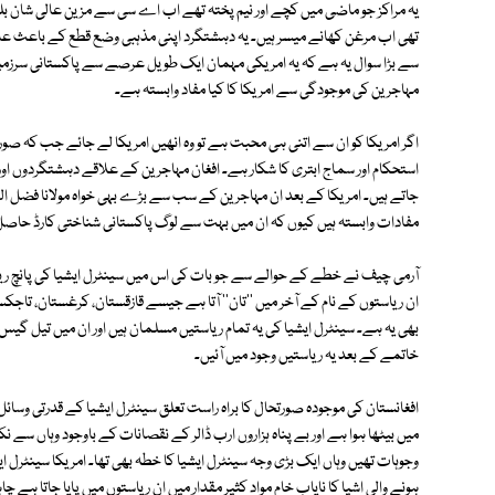
یہ مراکز جو ماضی میں کچے اور نیم پختہ تھے اب اے سی سے مزین عالی شان 
تھی اب مرغن کھانے میسر ہیں۔ یہ دہشتگرد اپنی مذہبی وضع قطع کے باعث عام
سے بڑا سوال یہ ہے کہ یہ امریکی مہمان ایک طویل عرصے سے پاکستانی سرزمین 
مہاجرین کی موجودگی سے امریکا کا کیا مفاد وابستہ ہے۔
اگر امریکا کو ان سے اتنی ہی محبت ہے تو وہ انھیں امریکا لے جائے جب کہ ص
استحکام اور سماج ابتری کا شکار ہے۔ افغان مہاجرین کے علاقے دہشتگردوں اور ج
جاتے ہیں۔ امریکا کے بعد ان مہاجرین کے سب سے بڑے بہی خواہ مولانا فضل ا
مفادات وابستہ ہیں کیوں کہ ان میں بہت سے لوگ پاکستانی شناختی کارڈ حاصل 
آرمی چیف نے خطے کے حوالے سے جو بات کی اس میں سینٹرل ایشیا کی پانچ ریاس
ان ریاستوں کے نام کے آخر میں ''تان'' آتا ہے جیسے قازقستان، کرغستان، تاج
بھی یہ ہے۔ سینٹرل ایشیا کی یہ تمام ریاستیں مسلمان ہیں اور ان میں تیل گی
خاتمے کے بعد یہ ریاستیں وجود میں آئیں۔
افغانستان کی موجودہ صورتحال کا براہ راست تعلق سینٹرل ایشیا کے قدرتی وسائل
میں بیٹھا ہوا ہے اور بے پناہ ہزاروں ارب ڈالر کے نقصانات کے باوجود وہاں سے 
وجوہات تھیں وہاں ایک بڑی وجہ سینٹرل ایشیا کا خطہ بھی تھا۔ امریکا سینٹرل ای
ہونے والی اشیا کا نایاب خام مواد کثیر مقدار میں ان ریاستوں میں پایا جاتا ہے 