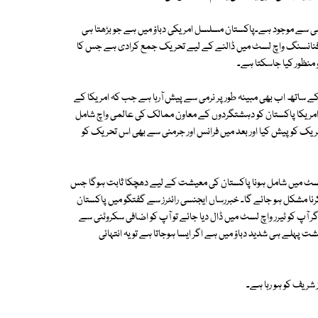
ے ہی سے موجود ہے۔پاکستان مسلسل امریکی دباؤ میں ہے جو بڑھتا ہی
ررسٹ فنانسنگ واچ لسٹ میں ڈالنے کے لیے تحریک جمع کرادی ہے جس کا
نظور کیا جاسکتا ہے۔
ے ساتھ اب بھی مبینہ طور پر نرمی سے پیش آرہا ہے جب کہ امریکا کے
 امریکا پاکستان کو دہشتگردوں کے معاون ممالک کی عالمی واچ شامل
حریک کو پیش کیا اور بعد میں فرانس اور جرمنی سے بھی اس تحریک کو
چ لسٹ میں شامل ہونا پاکستان کی معیشت کے لیے دھچکا ثابت ہوگا جس
نا مشکل ہو جائے گا۔ خبررساں ایجنسی رائٹرز سے گفتگو میں پاکستان
 آپ کو ٹیرر واچ لسٹ میں ڈال دیا جائے تو آپ کو اضافی سکروٹنی سے
شت پہلے ہی شدید دباؤ میں ہے اگر ایسا ہوجاتا ہے تو یہ انتہائی
ز شریف کو ہو رہا ہے۔