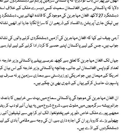
انھوں نے پھر اس بات کو دہرایا کہ پاکستانی سرزمین پر ہم نے دہشتگردوں کے ت
دلایا کہ پاکستانی سرزمین افغانستان سمیت کسی دوسرے ملک کے خلاف استعم
دہشتگرد 27 لاکھ افغان مہاجرین کی موجودگی کا فائدہ اٹھاتے ہیں۔ دہشت
ہیں لیکن جاری آپریشن ردالفساد کے ذریعے ان کا سراغ لگایا جارہا اور انھیں نشانہ 
آرمی چیف نے کہا کہ افغان مہاجرین کی آڑ میں دہشتگردی کرنے والوں کی نش
جواب ہیں۔ جس کے لیے پاکستان اپنے حصے کا کردار ادا کرنے کے لیے تیار ہے۔
جہاں تک افغان مہاجرین کا تعلق ہے کچھ عرصے پہلے پاکستانی وزیر خارجہ خوا
تعداد کو واپس افغانستان لے جائے۔ چنانچہ پاکستانی وزیر خارجہ کے اس بیان کے
امریکا کے مہمان ہیں جو امریکی زور زبردستی سے ہماری سرزمین پر نہ صرف بی
پاسپورٹ حاصل کرکے یہاں کے شہری بھی بن چکے ہیں۔
ان افغان مہاجرین کی موجودگی پاکستانی سماج میں بہت سی خرابیوں کا باعث ب
جرائم پیشہ سرگرمیوں میں ملوث ہے۔ شروع شروع میں یہ یہاں آئے تو دب کر ر
مجھے پورے ملک خاص طور پر خیرپختونخوا، اٹک اور کراچی سے ٹیلیفون آتے رہت
چھوٹے بڑے کاروبار پر ان کی اجارہ داری ہے، ان کی وجہ سے مقامی آبادی کے لیے
دہشتگردوں کے اڈے ہیں۔