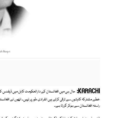
h Naqvi
KARACHI:
حال ہی میں افغانستان کے دارالحکومت کابل میں ڈیفنس کان
خطے مشترکہ کاوشوں سے ترقی کرتے ہیں انفرادی طور پر نہیں۔ انھوں نے افغانستان
راستہ افغانستان سے ہوکر گزرتا ہے۔