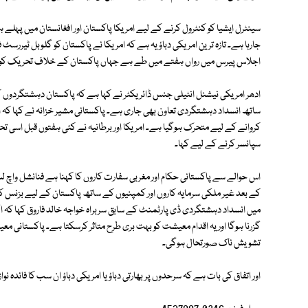
سینٹرل ایشیا کو کنٹرول کرنے کے لیے امریکا پاکستان اور افغانستان میں پہل
جارہا ہے۔ تازہ ترین امریکی دباؤ یہ ہے کہ امریکا نے پاکستان کو گلوبل ٹی
اجلاس پیرس میں رواں ہفتے میں طے ہے جہاں پاکستان کے خلاف تحریک کو م
ادھر امریکی نیشنل انٹیلی جنس ڈائریکٹر نے کہا ہے کہ پاکستان دہشتگردوں ک
ساتھ انسداد دہشتگردی تعاون بھی جاری ہے۔ پاکستانی مشیر خزانہ نے کہا کہ
کروانے کے لیے متحرک ہوگیا ہے۔ امریکا اور برطانیہ نے کئی ہفتوں قبل اسی ت
سپانسر کرنے کے لیے کہا۔
اس حوالے سے پاکستانی حکام اور مغربی سفارت کاروں کا کہنا ہے فنانشل وا
کے بعد غیر ملکی سرمایہ کاروں اور کمپنیوں کے ساتھ پاکستان کے لیے بزنس کر
میں انسداد دہشتگردی ڈی پارٹمنٹ کے سابق سربراہ خواجہ خالد فاروق کہا کہ اگر
گزرنا ہوگا اور یہ اقدام معیشت کو بہت بری طرح متاثر کرسکتا ہے۔ پاکستانی معی
تشویش ناک صورتحال ہوگی۔
اور اتفاق کی بات ہے کہ سرحدوں پر بھارتی دباؤ یا امریکی دباؤ ان سب کا فائدہ نوا