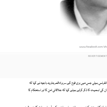
www.facebook.com/sha
فرنس ہوئی جس میں بری فوج کے سربراہ قمرجاوید باجوہ نے کہا کہ
 کی اہمیت کا ذکر کرتے ہوئے کہا کہ علاقائی امن کا اور استحکام کا