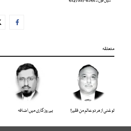
سیل فون:۔ 0346-4527997
متعلقہ
تو غنی از ھر دو عالم من فقیر!
بے روزگاری میں اضافہ