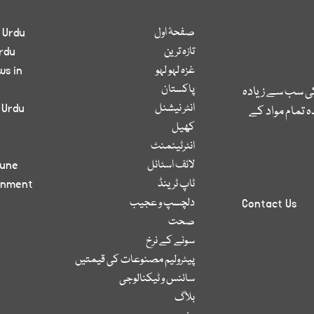
صفحۂ اول
 Urdu
تازہ ترین
rdu
غزہ لہو لہو
ws in
پاکستان
کی سب سے زیادہ
انٹر نیشنل
 Urdu
 تمام مواد کے
کھیل
انٹرٹینمنٹ
لائف اسٹائل
bune
ٹاپ ٹرینڈ
inment
دلچسپ و عجیب
Contact Us
صحت
سونے کے نرخ
پیٹرولیم مصنوعات کی قیمتیں
سائنس و ٹیکنالوجی
بلاگ