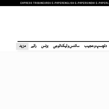
EXPRESS TRIBUNE
URDU E-PAPER
ENGLISH E-PAPER
SINDHI E-PAPER
L
دلچسپ و عجیب
سائنس و ٹیکنالوجی
بزنس
رائے
مزید