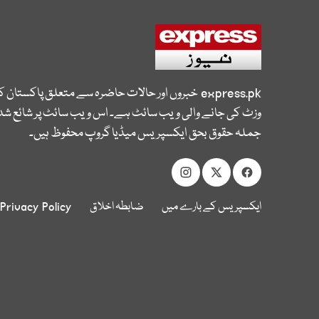
express.pk
خبروں اور حالات حاضرہ سے متعلق پاکستان 
وزٹ کی جانے والی ویب سائٹ ہے۔ اس ویب سائٹ پر شائع شدہ
جملہ حقوق بحق ایکسپریس میڈیا گروپ محفوظ ہیں۔
ایکسپریس کے بارے میں
ضابطہ اخلاق
Privacy Policy