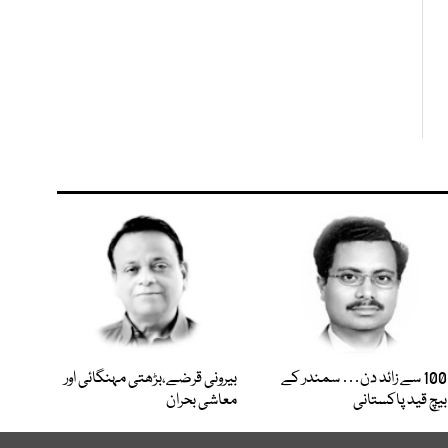
100 سے زائد دن… سمندر کے
بیرونی قرضے،بڑھتی مہنگائی اور
بیچ قید پاکستانی
معاشی بحران