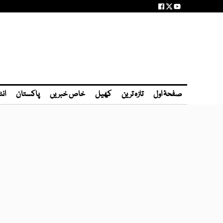
صفحۂ اول
تازہ ترین
کھیل
خاص خبریں
پاکستان
انٹ