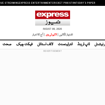
IVE STREAMING
EXPRESS ENTERTAINMENT
CRICKET PAKISTAN
TODAY'S PAPER
AUGUST 08, 2026
اشتہار لگائیں |
لائیو ٹی وی
| آج کا اخبار
ر نیشنل
ٹاپ ٹرینڈ
انٹرٹینمنٹ
لائف اسٹائل
فیکٹ چیک
صحت