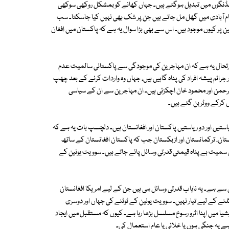
بلڈنگوں میں تبدیل ہوگئے ہیں۔ جہاں کھانے کو بمشکل روکھی سوکھی
 آبادی میں گھل مل جاتے ہیں جن پر شک بھی نہیں کیا جاسکتا۔ سب
پر کیوں موجود ہیں۔ اس سے بھی بڑا سوال یہ ہے کہ پاکستان میں افغان
ورتحال یہ ہے کہ ان مہاجرین کی موجودگی سے پاکستانی سالمیت عدم
رائم پیشہ افراد کی پناہ گاہیں ہیں، جہاں وہ واردات کرنے کے بعد چھپ
لرحمن اور محمود خان اچکزئی ہیں۔ ان مہاجرین سے ان کے سیاسی
کرکے ووٹر بن گئے ہیں۔
تیں اور دو ریاستیں پاکستان اور افغانستان ہیں۔ دلچسپ بات یہ ہے کہ
کستان، ترکمانستان اور ازبکستان جب کہ پاکستان افغانستان کے ساتھ
س سمیت بے پناہ قیمتی قدرتی وسائل پائے جاتے ہیں۔ سوویت یونین کے
 سے ہے۔ یہ نایاب قدرتی وسائل ہی ہیں جن کے لیے امریکا افغانستان
نکلنے کے لیے تیار نہیں۔ سوویت یونین کے ٹوٹنے کی جہاں اور دوسری
شیا میں اپنا اثرو رسوخ مسلسل بڑھا رہا ہے۔ کیوں کہ مستقبل میں ایجاد
چاہے یہ جنگی ہوں یا خلائی یا عام استعمال کی۔