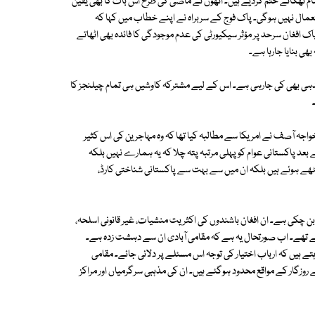
مام ٹھکانے ختم کردیے ہیں۔ انھوں نے ماضی کی طرح اس بات کا بھی یقین
ال نہیں ہوگی۔ پاک فوج کے سربراہ نے اپنے خطاب میں کہا کہ
گرد پاک افغان سرحد پر مؤثر سیکیورٹی کی عدم موجودگی کا فائدہ بھی اٹھاتے
بھی بنایا جارہا ہے۔
اندہی بھی کی جارہی ہے۔ اس کے لیے مشترکہ کاوشیں ہی تمام چیلنجز کا
جہ آصف نے امریکا سے مطالبہ کیا تھا کہ وہ مہاجرین کی اس کثیر
 بعد پاکستانی عوام کو پہلی مرتبہ پتہ چلا کہ یہ ہمارے نہیں بلکہ
ٹھے ہوئے ہیں بلکہ ان میں سے بہت سے پاکستانی شناختی کارڈ،
ن چکی ہے۔ ان افغان باشندوں کی اکثریت منشیات، غیر قانونی اسلحہ،
ہتے تھے۔ اب صورتحال یہ ہے کہ مقامی آبادی ان سے دہشت زدہ ہے۔
ے ہیں کہ ارباب اختیار کی توجہ اس مسئلے پر دلائی جائے۔ مقامی
 روزگار کے مواقع محدود ہوگئے ہیں۔ ان کی مذہبی سرگرمیاں اور مراکز