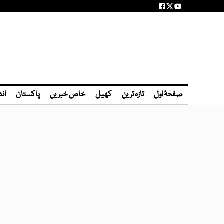
صفحۂ اول
تازہ ترین
کھیل
خاص خبریں
پاکستان
انٹ