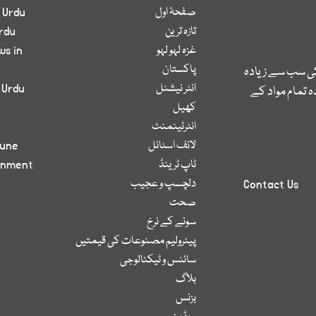
صفحۂ اول
 Urdu
تازہ ترین
rdu
غزہ لہو لہو
ws in
پاکستان
کی سب سے زیادہ
انٹر نیشنل
 Urdu
 تمام مواد کے
کھیل
انٹرٹینمنٹ
لائف اسٹائل
bune
ٹاپ ٹرینڈ
inment
دلچسپ و عجیب
Contact Us
صحت
سونے کے نرخ
پیٹرولیم مصنوعات کی قیمتیں
سائنس و ٹیکنالوجی
بلاگ
بزنس