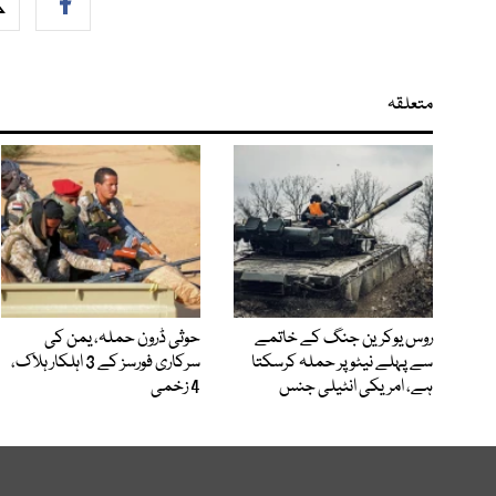
متعلقہ
روس یوکرین جنگ کے خاتمے
حوثی ڈرون حملہ، یمن کی
سے پہلے نیٹو پر حملہ کرسکتا
سرکاری فورسز کے 3 اہلکار ہلاک،
ہے، امریکی انٹیلی جنس
4 زخمی