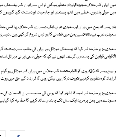
میں ایران کے خلاف مجوزہ قرارداد منظور ہوگئی تو اس سے ایران کے بیلسٹک میز
میں حوثی باغیوں، خطے میں انتہا پسندی اور جارحیت اوردہشت گرد گروہوں کی
یاد رہے کہ یمن میں ایران اور سعودی عرب ایک دوسرے کے خلاف پراکسی جنگ 
سعودی عرب نے2015سے یمن میں فضائی کارروائیاں شروع کررکھی ہیں۔ دوسری جانب ایران کا کہناہے کہ وہ حوثیوں کو اسلحہ فراہم نہیں کررہا۔
سعودی وزیر خارجہ نے کہا کہ بیلسٹک میزائل اور ایران کی جانب سے دہشت گردوں
الاقوامی قوانین کی پاسداری کرے۔ انھوں نے کہاکہ حوثی باغی ایرانی میزائل اس
واضح رہے کہ 26فروری کو اقوام متحدہ کے اجلاس میں ایران کے میزائ
قرارداد کو منظوری کیلیے9ووٹ درکار ہیں لیکن روس کا قرارداد کے حق میں ووٹ دیے جانے کا امکان کم ہے۔
سعودی وزیر خارجہ نے امید کا اظہار کیا کہ روس کی جانب سے ان اقدامات کی ح
مسودے میں یمن پر مزید ایک سال تک پابندی عائد کرنے کا مطالبہ کیا گیاہے