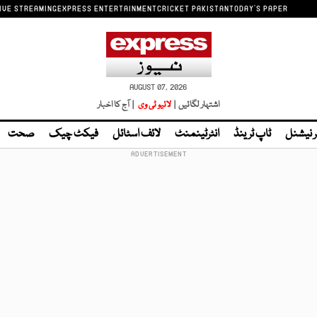
IVE STREAMING
EXPRESS ENTERTAINMENT
CRICKET PAKISTAN
TODAY'S PAPER
AUGUST 07, 2026
اشتہار لگائیں |
لائیو ٹی وی
| آج کا اخبار
ر نیشنل
ٹاپ ٹرینڈ
انٹرٹینمنٹ
لائف اسٹائل
فیکٹ چیک
صحت