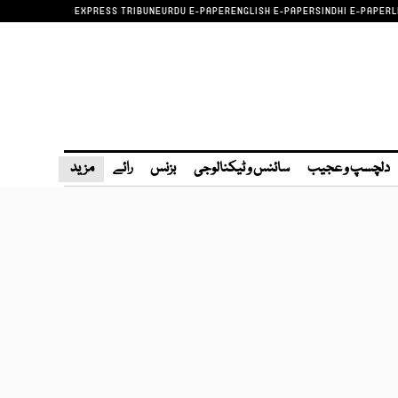
EXPRESS TRIBUNE
URDU E-PAPER
ENGLISH E-PAPER
SINDHI E-PAPER
L
دلچسپ و عجیب
سائنس و ٹیکنالوجی
بزنس
رائے
مزید