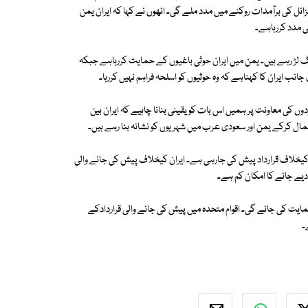
ائل کی برآمدات روکنے میں مدد ملے گی۔ انھوں نے کہا کہ ایران یمن
 مدد کررہاہے۔
لڑ رہے ہیں۔ یمن میں ایران حوثی باغیوں کے حمایت کررہاہے جبکہ
 کی معاونت پر ہمیں اس بات کو یقینی بنانا چاہیے کہ ایران بین
تعمال کرکے یمن اور سعودی عرب میں شہریوں کو نشانہ بنا رہے ہیں۔
ل پروگرام کیخلاف قرارداد پیش کی جارہی ہے۔ ایران کیخلاف پیش کی جانے والی
مایت کی جائے گی۔ اقوام متحدہ میں پیش کی جانے والی قراردادکے
۔