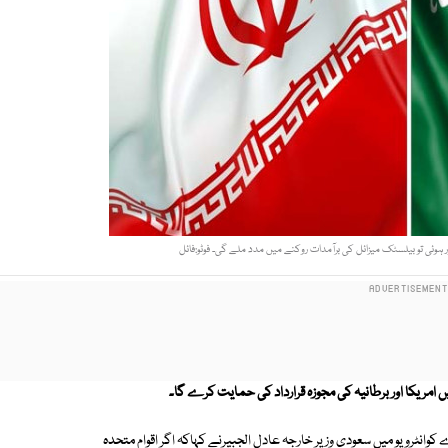
ر ہوئی تو بیلسٹک میزائل کی برآمدات روکنے میں مدد ملے گی۔ فوٹو:فائل
امریکا اور برطانیہ کی مجوزہ قرارداد کی حمایت کرے گا۔
وانٹرویو میں سعودی وزیر خارجہ عادل الجبیرنے کہاکہ اگر اقوام متحدہ