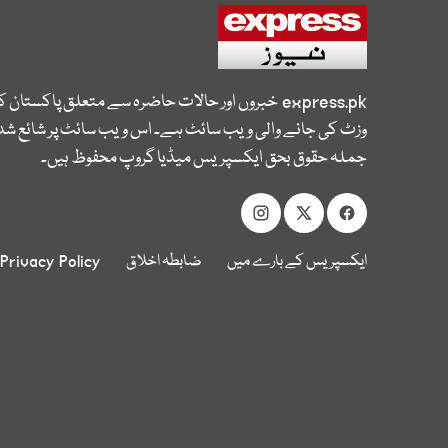
express.pk
خبروں اور حالات حاضرہ سے متعلق پاکستان 
وزٹ کی جانے والی ویب سائٹ ہے۔ اس ویب سائٹ پر شائع شدہ
جملہ حقوق بحق ایکسپریس میڈیا گروپ محفوظ ہیں۔
ایکسپریس کے بارے میں
ضابطہ اخلاق
Privacy Policy