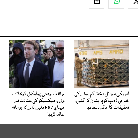
امریکی میزائل ذخائر کم ہونے کی
چائلڈ سیفٹی پروٹوکول کیخلاف
خبریں ٹرمپ کو پریشان کر گئیں،
ورزی، میکسیکو کی عدالت نے
تحقیقات کا حکم دے دیا
میٹا پر 567 ملین ڈالرز کا جرمانہ
عائد کردیا