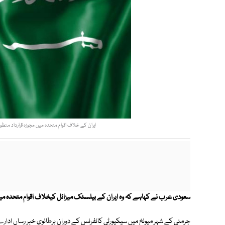
ایران کے خلاف اقوام متحدہ میں مجوزہ قرارداد منظو
سعودی عرب نے کہاہے کہ وہ ایران کے بیلسٹک میزائل کیخلاف اقوام متحدہ میں 
جرمنی کے شہر میونخ میں سیکیورٹی کانفرنس کے دوران برطانوی خبر رساں ادارے ک