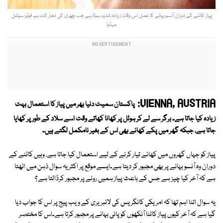
پیاز کاٹنے کے دوران آنسو بہانے کا عمل اس وقت زیادہ شدید ہوتا ہے جب چھری کی دھار کند ہو۔ فوٹو: سوشل
میڈیا
VIENNA, AUSTRIA:
پاکستان سمیت دنیا بھر میں پیاز کا استعمال بہت
زیادہ کیا جاتا ہے۔ برگر سے لے کر ہوٹل پر کھانا کھاتے وقت اسے سلاد کے طور پر کھایا
جاتا ہے، جبکہ گھر میں پکے کھانے بھی اس کے بغیر نامکمل لگتے ہیں۔
پیاز کو جہاں گھروں میں کھانے تیار کرنے کے لیے استعمال کیا جاتا ہے، وہیں کاٹنے کے
دوران وہ آنسو بہانے پر بھی مجبور کر دیتا ہے۔ایسے موقع پر اکثر یہ سوال ذہن میں اٹھتا
ہے کہ آخر کیا چیز ہے جس کے باعث پیاز ہمیں رونے پر مجبور کرڈالتا ہے ؟
یہ سوال اتنا اہم تھا کہ امریکی کانگریس کی لائبریری کے ویب پیج پر اس کا جواب دیا
گیا ہے کہ آخر کیوں پیاز کاٹنا آنکھوں کو پانی بہانے پر مجبور کرتا ہے۔اس کا مختصر