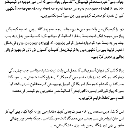
جواب ہے'' غیر مستحکم کیمیکل۔'' تفصیلی جواب ہے کہ اس میں موجود دو کیمیکلز
syn-propanethial-S-oxide اور lachrymatory-factor synthase آنکھوں
کے ان غدود کو متحرک کردیتے ہیں جن سے آنسو نکلتے ہیں۔
دوسرا کیمیکل اس وقت ہوا میں خارج ہوتا ہے جب ہم پیاز کاٹتے ہیں ۔تب یہ کیمیکل
پیاز میں موجود ایک امینو ایسڈ ،سلفر آکسائیڈ کو سیلفیونک آکسائیڈ میں بدل دیتا ہے۔
جلد ہی یہ ایسڈ خود کو دوبارہ تبدیل کرکے syn- propanethial -S -oxideکی شکل
اختیار کرلیتا ہے اور آنکھوں میں جاکر لیکریمل گلینڈ یا آنسوؤں کی نالی کو چھیڑ کر پانی
بہانے پر مجبور کرتا ہے۔
پیاز کاٹنے کے دوران آنسو بہانے کا عمل اس وقت زیادہ شدید ہوتا ہے جب چھری کی
دھار کند ہو۔کند دھار زیادہ مقدار میں کیمیکلز کے اخراج کا باعث بنتی ہے۔ ہوسکتا
ہے کہ آپ کو علم نہ ہو مگر امریکا کی کارنیل یونیورسٹی کے محققین نے دریافت کیا
ہے کہ پیاز کے اندر ایسے طاقتور اینٹی آکسائیڈنٹس ملتے ہیں جو کینسر کی متعدد
اقسام سے تحفظ فراہم کرتے ہیں۔
اس کا غذا میں استعمال یا خام صورت یعنی کچھ مقدار میں روزانہ کچا کھانا بھی آپ کو
اس جان لیوا مرض سے بچانے میں مددگار ثابت ہوسکتا ہے۔ جبکہ یہ مزاج پر چھائی
مایوسی بھی دور بھگانے میں یہ سبزی مددگار بنتی ہے۔