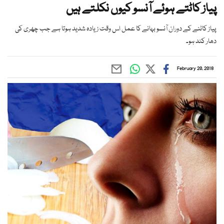
پیاز کاٹتے ہوئے آنسو کیوں نکلتے ہیں
پیاز کاٹنے کے دوران آنسو بہانے کا عمل اس وقت زیادہ شدید ہوتا ہے جب چھری کی
دھار کند ہو۔
February 20, 2018