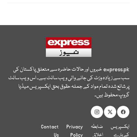
express.pk
خبروں اور حالات حاضرہ سے متعلق پاکستان کی
سب سے زیادہ وزٹ کی جانے والی ویب سائٹ ہے۔ اس ویب سائٹ
پر شائع شدہ تمام مواد کے جملہ حقوق بحق ایکسپریس میڈیا
گروپ محفوظ ہیں۔
ایکسپریس
ضابطہ
Privacy
Contact
کے بارے
اخلاق
Policy
Us