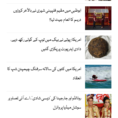
ابوظبی میں مقیم فلپینی شہری نے بالآخر کروڑوں
درہم کا انعام جیت لیا!
امریکا: پوتے نے بیگ میں توپ کے گولے رکھ دیے،
دادی ایئرپورٹ پر پکڑی گئیں
امریکا میں کتوں کی سالانہ سرفنگ چیمپئن شپ کا
انعقاد
رونالڈو اور جارجینا کی ’دیسی شادی‘، اے آئی تصاویر
سوشل میڈیا پر وائرل