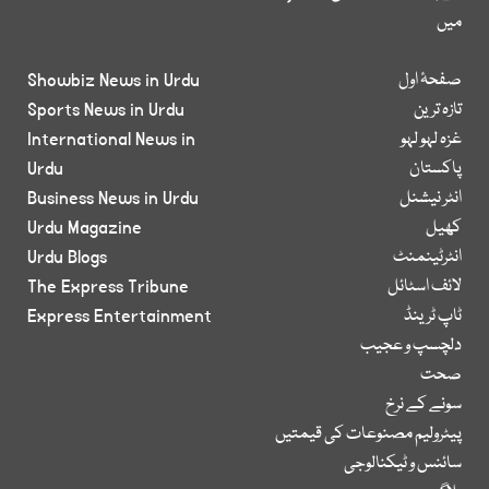
میں
صفحۂ اول
Showbiz News in Urdu
تازہ ترین
Sports News in Urdu
غزہ لہو لہو
International News in
پاکستان
Urdu
انٹر نیشنل
Business News in Urdu
کھیل
Urdu Magazine
انٹرٹینمنٹ
Urdu Blogs
لائف اسٹائل
The Express Tribune
ٹاپ ٹرینڈ
Express Entertainment
دلچسپ و عجیب
صحت
سونے کے نرخ
پیٹرولیم مصنوعات کی قیمتیں
سائنس و ٹیکنالوجی