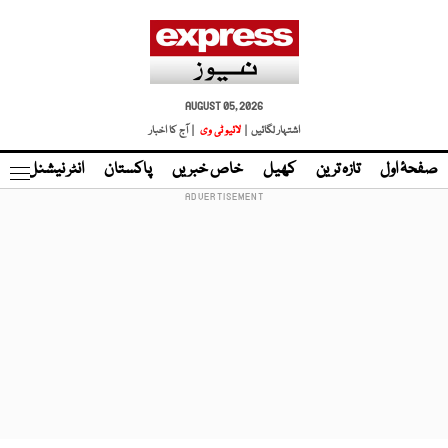
AUGUST 05, 2026
اشتہار لگائیں |
لائیو ٹی وی
| آج کا اخبار
صفحۂ اول
تازہ ترین
کھیل
خاص خبریں
پاکستان
انٹر نیشنل
ٹا