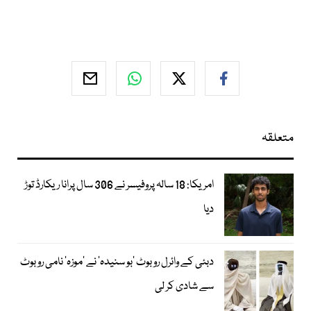
متعلقہ
امریکا: 18 سالہ پروفیسر نے 306 سال پرانا ریکارڈ توڑ
دیا
دبئی کے وائرل روبوٹ ’بو سنیدہ‘ نے ’موزہ‘ نامی روبوٹ
سے شادی کر لی