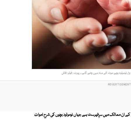
یا کے ان ممالک میں سرِفہرست ہے جہاں نومولود بچوں کی شرحِ اموات