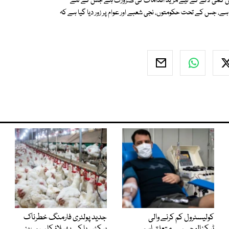
میں کمی لانے کے لیے مزید اقدامات کی ضرورت ہے جس کے لئے
Eve کے نام سے ايک مہم شروع کی ہے، جس کے تحت حکومتوں، نجی شعبے اور عوام پر زور ديا گيا ہے کہ
کولیسٹرول کم کرنے والی
جدید پولٹری فارمنگ خطرناک