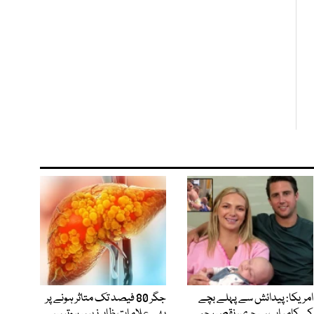
امریکا: پیدائش سے پہلے بچے
جگر 80 فیصد تک متاثر ہونے پر