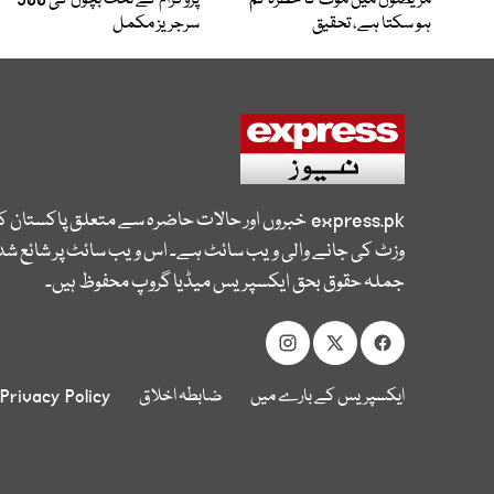
مریضوں میں موت کا خطرہ کم
پروگرام کے تحت بچوں کی 500
ہو سکتا ہے، تحقیق
سرجریز مکمل
express.pk
خبروں اور حالات حاضرہ سے متعلق پاکستان 
وزٹ کی جانے والی ویب سائٹ ہے۔ اس ویب سائٹ پر شائع شدہ
جملہ حقوق بحق ایکسپریس میڈیا گروپ محفوظ ہیں۔
ایکسپریس کے بارے میں
ضابطہ اخلاق
Privacy Policy