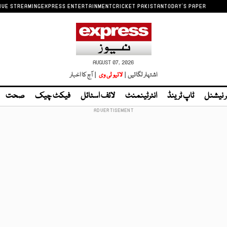
IVE STREAMING
EXPRESS ENTERTAINMENT
CRICKET PAKISTAN
TODAY'S PAPER
AUGUST 07, 2026
اشتہار لگائیں |
لائیو ٹی وی
| آج کا اخبار
ر نیشنل
ٹاپ ٹرینڈ
انٹرٹینمنٹ
لائف اسٹائل
فیکٹ چیک
صحت