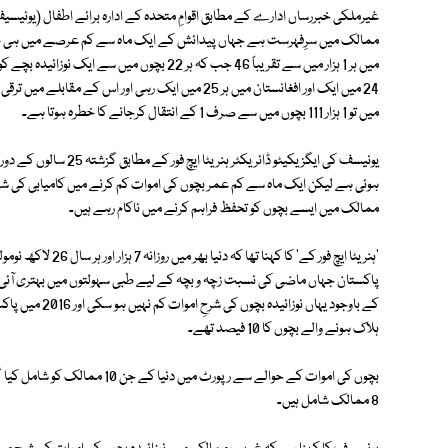
غیرملکی خبررساں ادارے کے مطابق اقوامِ متحدہ کے ادارہ برائے اطفال (یونیسیف
ممالک میں سرِفہرست ہے جہاں پیدائش کے ایک ماہ سے کم عرصے میں ہی بچ
میں ہر 1 ہزار میں سے تقریباً 46 جب کہ ہر 22 ب
24 میں ایک اور افغانستان میں ہر 25 میں ایک رہی اور ا
میں تو 1 ہزار 111 بچوں میں سے صرف 1 کے انتقال کرجانے کا خطرہ ہوتا ہے۔
ہوئی ہے لیکن ايک ماہ سے کم عمر بچوں کی اموات کم کرنے میں کاميابی کی
ممالک ميں ايسے بچوں کو تحفظ فراہم کرنے ميں ناکام رہے ہيں۔
'ہنريٹا ايچ فور کے' ک
پاکستان جہاں ماضی کی نسبت زچہ و بچہ کے لیے طبی سہولتوں میں بہتری آئی ہ
ہلاک ہونے والے بچوں کا 10 فیصد تھے۔
بچوں کی اموات کے حوالے سے رپورٹ
8 ممالک شامل ہیں۔