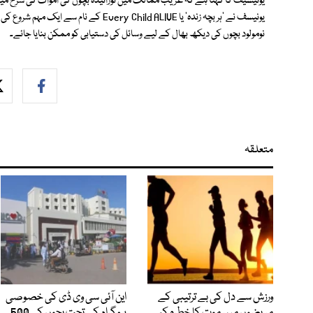
یونیسیف کا کہنا ہے کہ غریب ممالک میں نوزائیدہ بچوں کی اموات کی شرح 
يونيسف نے 'ہر بچہ زندہ' يا ry Child ALIVE
نومولود بچوں کی ديکھ بھال کے ليے وسائل کی دستيابی کو ممکن بنايا جائے۔
متعلقہ
ورزش سے دل کی بے ترتیبی کے
این آئی سی وی ڈی کی خصوصی