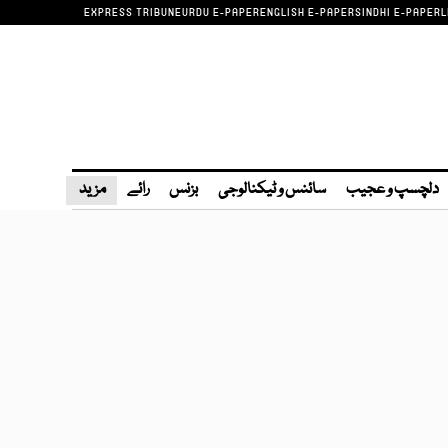
EXPRESS TRIBUNE
URDU E-PAPER
ENGLISH E-PAPER
SINDHI E-PAPER
L
دلچسپ و عجیب
سائنس و ٹیکنالوجی
بزنس
رائے
مزید