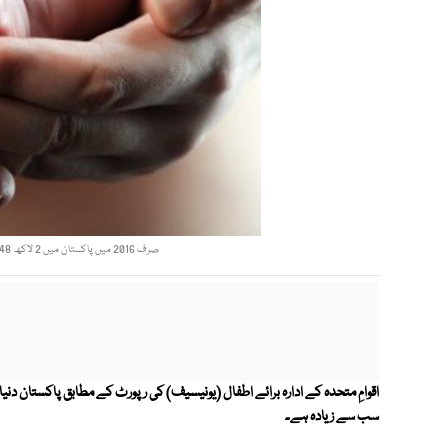
صرف 2016 میں پاکستان میں 2 لاکھ 48 ہزار نومولود بچے موت کے منہ میں چلے گئے، رپورٹ : فوٹو : فائل
اقوامِ متحدہ کے ادارہ برائے اطفال (یونیسیف) کی رپورٹ کے مطابق پاکستان دن
سب سے زیادہ ہے۔