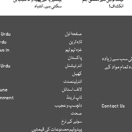
ٹیکنالوجی سے متعلق اہم
بیکٹیریا کے پھیلاؤ کا سبب بن
انکشاف!
سکتی ہے، انتباہ
صفحۂ اول
 Urdu
تازہ ترین
rdu
غزہ لہو لہو
ws in
پاکستان
کی سب سے زیادہ
انٹر نیشنل
 Urdu
 تمام مواد کے
کھیل
انٹرٹینمنٹ
لائف اسٹائل
bune
ٹاپ ٹرینڈ
inment
دلچسپ و عجیب
Contact Us
صحت
سونے کے نرخ
پیٹرولیم مصنوعات کی قیمتیں