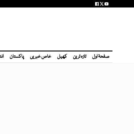
صفحۂ اول
تازہ ترین
کھیل
خاص خبریں
پاکستان
انٹ