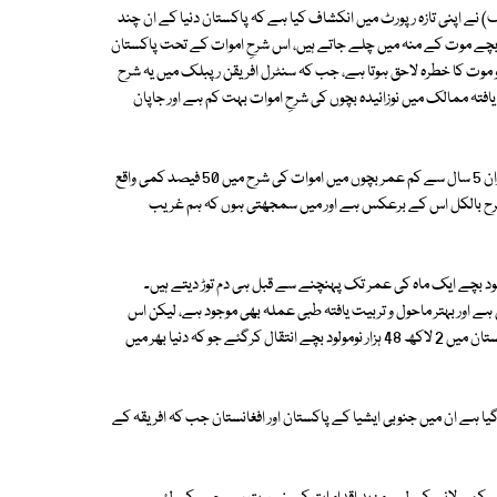
) نے اپنی تازہ رپورٹ میں انکشاف کیا ہے کہ پاکستان دنیا کے ان چند
ے موت کے منہ میں چلے جاتے ہیں، اس شرحِ اموات کے تحت پاکستان
چوں میں سے ایک نوزائیدہ بچے کو موت کا خطرہ لاحق ہوتا ہے، جب کہ سنٹرل افریقن رپبلک میں یہ شرح
س کے مقابلے میں ترقی یافتہ ممالک میں نوزائیدہ بچوں کی شرحِ اموات بہت کم ہے اور جاپان
يونيسف کی ايگزيکيٹو ڈائريکٹر ہنريٹا ايچ فور کے مطابق گزشتہ 25 سالوں کے دوران 5 سال سے کم عمر بچوں ميں اموات کی شرح ميں 50 فيصد کمی واقع
 شرح بالکل اس کے برعکس ہے اور ميں سمجھتی ہوں کہ ہم غريب
ا کہنا تھا کہ دنيا بھر ميں روزانہ 7 ہزار اور ہر سال 26 لاکھ نومولود بچے ايک ماہ کی عمر تک پہنچنے سے قبل ہی دم توڑ ديتے ہيں۔
ے اور بہتر ماحول و تربیت یافتہ طبی عملہ بھی موجود ہے، لیکن اس
کے باوجود یہاں نوزائیدہ بچوں کی شرحِ اموات کم نہیں ہو سکی اور 2016 میں پاکستان میں 2 لاکھ 48 ہزار نومولود بچے انتقال کرگئے جو کہ دنیا بھر میں
 میں دنیا کے جن 10 ممالک کو شامل کیا گیا ہے ان میں جنوبی ایشیا کے پاکستان اور افغانستان جب کہ افریقہ کے