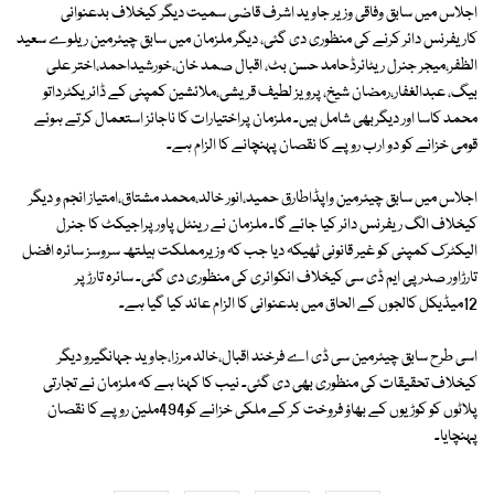
اجلاس میں سابق وفاقی وزیر جاوید اشرف قاضی سمیت دیگر کیخلاف بدعنوانی
کاریفرنس دائر کرنے کی منظوری دی گئی، دیگر ملزمان میں سابق چیئرمین ریلوے سعید
الظفر،میجر جنرل ریٹائرڈحامد حسن بٹ، اقبال صمد خان،خورشیداحمد،اختر علی
بیگ، عبدالغفار،رمضان شیخ، پرویز لطیف قریشی،ملائشین کمپنی کے ڈائریکٹرداتو
محمد کاسا اور دیگربھی شامل ہیں۔ ملزمان پراختیارات کا ناجائز استعمال کرتے ہوئے
قومی خزانے کو دو ارب روپے کا نقصان پہنچانے کا الزام ہے۔
اجلاس میں سابق چیئرمین واپڈاطارق حمید،انور خالد،محمد مشتاق،امتیاز انجم و دیگر
کیخلاف الگ ریفرنس دائر کیا جائے گا۔ ملزمان نے رینٹل پاور پراجیکٹ کا جنرل
الیکٹرک کمپنی کو غیر قانونی ٹھیکہ دیا جب کہ وزیرمملکت ہیلتھ سروسز سائرہ افضل
تارڑاور صدر پی ایم ڈی سی کیخلاف انکوائری کی منظوری دی گئی۔ سائرہ تارڑ پر
12میڈیکل کالجوں کے الحاق میں بدعنوانی کا الزام عائد کیا گیا ہے۔
اسی طرح سابق چیئرمین سی ڈی اے فرخند اقبال،خالد مرزا،جاوید جہانگیرو دیگر
کیخلاف تحقیقات کی منظوری بھی دی گئی۔ نیب کا کہنا ہے کہ ملزمان نے تجارتی
پلاٹوں کو کوڑیوں کے بھاؤ فروخت کر کے ملکی خزانے کو494ملین روپے کا نقصان
پہنچایا۔