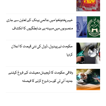
خیبرپختونخوا میں عالمی بینک کے تعاون سے جاری
منصوبوں میں مبینہ بے ضابطگیوں کا انکشاف
حکومت نے پیٹرول، ڈیزل کی نئی قیمت کا اعلان
کردیا
وفاقی حکومت کا ڈیجیٹل معیشت کے فروغ کیلئے
جدید آئی ٹی کورسز شروع کرنے کا فیصلہ