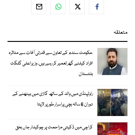
متعلقہ
حکومت سندھ کے تعاون سے قدرتی آفات سے متاثرہ
افراد کیلئے گھر تعمیر کر رہے ہیں، وزیراعلیٰ گلگت
بلتستان
راولپنڈی میں والد کے ساتھ گاڑی میں بیٹھنے کے
دوران 6 سالہ بچی پراسرار طور پر لاپتا
کراچی میں ڈکیتی مزاحمت پر چوکیدار جاں بحق