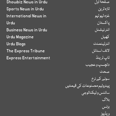
صفحۂ اول
Showbiz News in Urdu
تازہ ترین
Sports News in Urdu
غزہ لہو لہو
International News in
پاکستان
Urdu
انٹر نیشنل
Business News in Urdu
کھیل
Urdu Magazine
انٹرٹینمنٹ
Urdu Blogs
لائف اسٹائل
The Express Tribune
ٹاپ ٹرینڈ
Express Entertainment
دلچسپ و عجیب
صحت
سونے کے نرخ
پیٹرولیم مصنوعات کی قیمتیں
سائنس و ٹیکنالوجی
بلاگ
بزنس
ویڈیوز