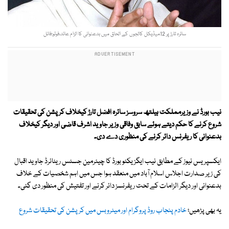
سائرہ تارڑ پر 12میڈیکل کالجوں کے الحاق میں بدعنوانی کا الزام عائد،فوٹو:فائل
نیب بورڈ نے وزیرمملکت ہیلتھ سروسز سائرہ افضل تارڑ کیخلاف کرپشن کی تحقیقات
شروع کرنے کا حکم دیتے ہوئے
سابق وفاقی وزیر جاوید اشرف قاضی اور دیگر کیخلاف
بدعنوانی کا ریفرنس دائر کرنے کی منظوری دے دی۔
ایکسپریس نیوز کے مطابق نیب ایگزیکٹو بورڈ کا چیئرمین جسٹس ریٹائرڈ جاوید اقبال
کی زیر صدارت اجلاس اسلام آباد میں منعقد ہوا جس میں اہم شخصیات کے خلاف
بدعنوانی اور دیگر الزامات کے تحت ریفرنسز دائر کرنے اور تفتیش کی منظور دی گئی۔
یہ بھی پڑھیں؛
خادم پنجاب روڈ پروگرام اور میٹروبس میں کرپشن کی تحقیقات شروع