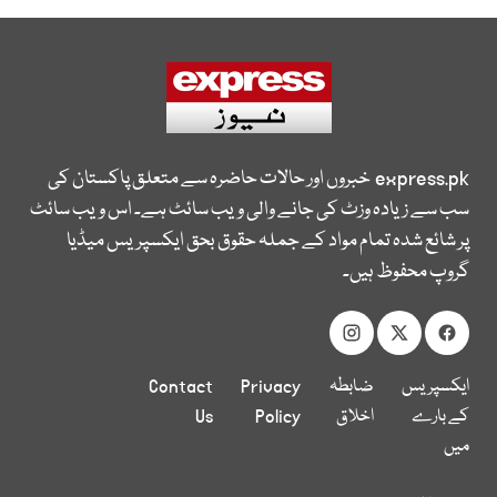
express.pk
خبروں اور حالات حاضرہ سے متعلق پاکستان کی
سب سے زیادہ وزٹ کی جانے والی ویب سائٹ ہے۔ اس ویب سائٹ
پر شائع شدہ تمام مواد کے جملہ حقوق بحق ایکسپریس میڈیا
گروپ محفوظ ہیں۔
ایکسپریس
ضابطہ
Privacy
Contact
کے بارے
اخلاق
Policy
Us
میں