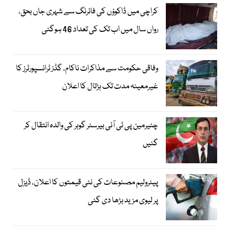
کراچی میں ڈاکوؤں کی فائرنگ سے شہری جاں بحق،
رواں سال میں اب تک کی تعداد 46 ہوگئی
وفاقی حکومت سے مذاکرات ناکام، گڈز ٹرانسپورٹرز کا
غیرمعینہ مدت تک ہڑتال کا اعلان
چئیرمین پی ٹی آئی بیرسٹر گوہر کی والدہ انتقال کر
گئیں
پیٹرولیم مصنوعات کی نئی قیمتوں کا اعلان، ڈیزل
پر لیوی مزید بڑھا دی گئی