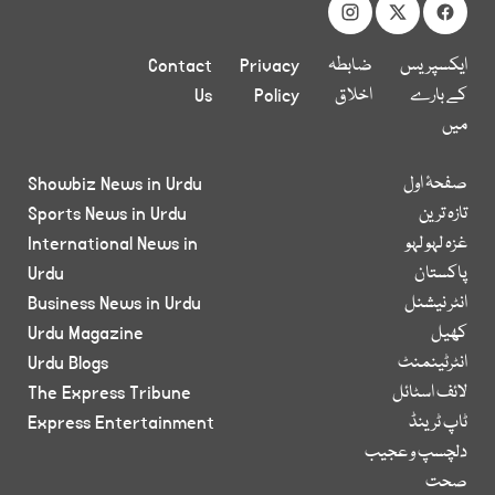
ایکسپریس
ضابطہ
Privacy
Contact
کے بارے
اخلاق
Policy
Us
میں
صفحۂ اول
Showbiz News in Urdu
تازہ ترین
Sports News in Urdu
غزہ لہو لہو
International News in
پاکستان
Urdu
انٹر نیشنل
Business News in Urdu
کھیل
Urdu Magazine
انٹرٹینمنٹ
Urdu Blogs
لائف اسٹائل
The Express Tribune
ٹاپ ٹرینڈ
Express Entertainment
دلچسپ و عجیب
صحت