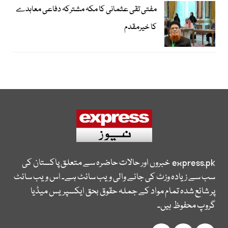
مفتی تقی عثمانی کا مکہ مشترکہ دفاعی معاہدے
کا خیرمقدم
express.pk
خبروں اور حالات حاضرہ سے متعلق پاکستان کی
سب سے زیادہ وزٹ کی جانے والی ویب سائٹ ہے۔ اس ویب سائٹ
پر شائع شدہ تمام مواد کے جملہ حقوق بحق ایکسپریس میڈیا
گروپ محفوظ ہیں۔