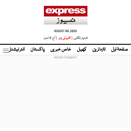
AUGUST 08, 2026
اشتہار لگائیں |
لائیو ٹی وی
| آج کا اخبار
صفحۂ اول
تازہ ترین
کھیل
خاص خبریں
پاکستان
انٹر نیشنل
ٹا