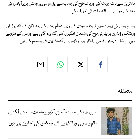
متاثرین سے بات چیت کی اور پاک فوج کی جانب سے ایل او سی پر رہائش پزیر آبادی کی
مدد کے حوالے سے اقدامات کی تعریف کی۔
واضح رہے کی بھارت میں نریندرا مودی کے وزیر اعظم بننے کے بعد لائن آف کنٹرول اور
ورکنگ باؤنڈری پر بھارتی فوج کی اشتعال انگیزی کئی گنا بڑھ گئی ہے اور اس کے نتیجے
میں اب تک درجنوں فوجی اہلکار اور سیکڑوں بے گناہ شہری شہید ہوچکے ہیں۔
متعلقہ
میر رضا کے مبینہ آخری آڈیو پیغامات سامنے آگئے،
رقم وصولی اور لاکھوں کے چیکس کی تجاویز بھی دیں