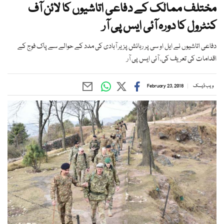
مختلف ممالک کے دفاعی اتاشیوں کا لائن آف
کنٹرول کا دورہ آئی ایس پی آر
دفاعی اتاشیوں نے ایل او سی پر رہائش پزیر آبادی کی مدد کے حوالے سے پاک فوج کے
اقدامات کی تعریف کی، آئی ایس پی آر
ویب ڈیسک
February 23, 2018