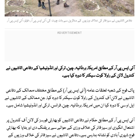
دفاعی اتاشیوں نے سیز فائر کی خلاف ورزیوں کے متاثرین سے بات چیت کی، آئی ایس پی آر : فوٹو : آئی ایس پی آر
آئی ایس پی آر کے مطابق امریکا، برطانیہ، چین، ترکی اور انڈونیشیا کے دفاعی اتاشیوں نے
کنٹرول لائن کے راولا کوٹ سیکٹر کا دورہ کیا ہے۔
پاک فوج کے شعبہ تعلقات عامہ (آئی ایس پی آر) کے مطابق مختلف ممالک کے دفاعی
اتاشیوں نے لائن آف کنٹرول کے راولا کوٹ سیکٹر کا دورہ کیا، جن ممالک کے اتاشیوں نے
ایل او سی کا دورہ کیا ان میں امریکا، برطانیہ، چین، فرانس، ترکی اور انڈونیشیا شامل ہے۔
آئی ایس پی آر کے مطابق حکام نے دفاعی اتاشیوں کو بھارتی فورسز کی لائن آف کنٹرول پر
اشتعال انگیزی اور سیز فائر کی خلاف ورزی کے حوالے سے بریفنگ دی اور بتایا کہ بھارتی
فوج شہری آبادی کو نشانہ بنارہی ہے۔ دفاعی اتاشیوں نے سیز فائر کی خلاف ورزیوں کے