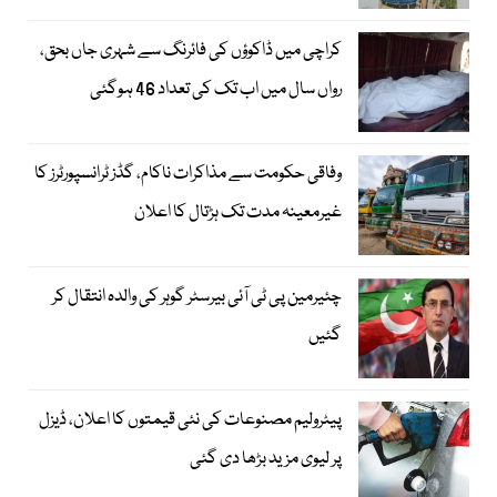
کراچی میں ڈاکوؤں کی فائرنگ سے شہری جاں بحق،
رواں سال میں اب تک کی تعداد 46 ہوگئی
وفاقی حکومت سے مذاکرات ناکام، گڈز ٹرانسپورٹرز کا
غیرمعینہ مدت تک ہڑتال کا اعلان
چئیرمین پی ٹی آئی بیرسٹر گوہر کی والدہ انتقال کر
گئیں
پیٹرولیم مصنوعات کی نئی قیمتوں کا اعلان، ڈیزل
پر لیوی مزید بڑھا دی گئی