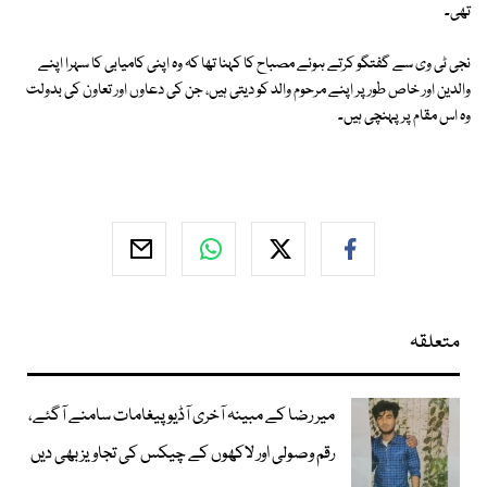
تھی۔
نجی ٹی وی سے گفتگو کرتے ہوئے مصباح کا کہنا تھا کہ وہ اپنی کامیابی کا سہرا اپنے
والدین اور خاص طور پر اپنے مرحوم والد کو دیتی ہیں، جن کی دعاوں اور تعاون کی بدولت
وہ اس مقام پر پہنچی ہیں۔
متعلقہ
میر رضا کے مبینہ آخری آڈیو پیغامات سامنے آگئے،
رقم وصولی اور لاکھوں کے چیکس کی تجاویز بھی دیں