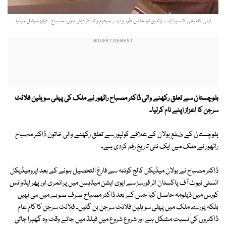
اپنی کامیابی کا سہرا اپنے والدین اور خاص طور پر اپنے مرحوم والد کو دیتی ہوں، مصباح ۔ فوٹو: سوشل میڈیا
بلوچستان سے تعلق رکھنے والی ڈاکٹر مصباح راٹھور نے ملک کی پہلی سویلین فلائٹ
سرجن کا اعزاز اپنے نام کرلیا۔
بلوچستان کے ضلع بولان کے علاقے کولپور سے تعلق رکھنے والی خاتون ڈاکٹر مصباح
راٹھور نے ملک میں ایک نئی تاریخ رقم کردی ہے۔
ڈاکٹر مصباح نے بولان میڈیکل کالج کوئٹہ سے فارغ التحصیل ہونے کے بعد ایرومیڈیکل
انسٹی ٹیوٹ آف پاکستان ائر فورسز سے ایوی ایشن میڈیسن میں پرائمری اور پھر ایڈوانس
کورس میں ڈپلومہ حاصل کیا جس کے بعد ڈاکٹر مصباح صرف صوبے میں ہی نہیں
بلکہ پورے ملک میں پہلی سویلین فلائٹ سرجن بن گئیں۔ فلائٹ سرجن کا کام عام
ڈاکٹروں کی نسبت مشکل ہے اور شروع شروع میں فیلڈ میں جاتے وقت وہ گھبرا جاتی