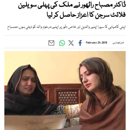
ڈاکٹر مصباح راٹھور نے ملک کی پہلی سویلین
فلائٹ سرجن کا اعزاز حاصل کر لیا
اپنی کامیابی کا سہرا اپنے والدین اور خاص طور پر اپنے مرحوم والد کو دیتی ہوں، مصباح
خبر ایجنسی
February 24, 2018