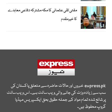
مفتی تقی عثمانی کا مکہ مشترکہ دفاعی معاہدے
کا خیرمقدم
express.pk
خبروں اور حالات حاضرہ سے متعلق پاکستان کی
سب سے زیادہ وزٹ کی جانے والی ویب سائٹ ہے۔ اس ویب سائٹ
پر شائع شدہ تمام مواد کے جملہ حقوق بحق ایکسپریس میڈیا
گروپ محفوظ ہیں۔