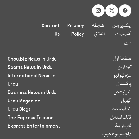
ایکسپریس
ضابطہ
Privacy
Contact
کے بارے
اخلاق
Policy
Us
میں
صفحۂ اول
Showbiz News in Urdu
تازہ ترین
Sports News in Urdu
غزہ لہو لہو
International News in
پاکستان
Urdu
انٹر نیشنل
Business News in Urdu
کھیل
Urdu Magazine
انٹرٹینمنٹ
Urdu Blogs
لائف اسٹائل
The Express Tribune
ٹاپ ٹرینڈ
Express Entertainment
دلچسپ و عجیب