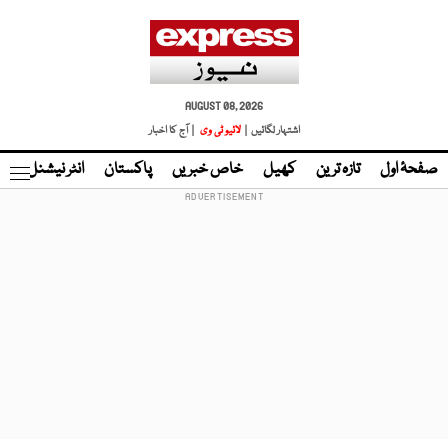
AUGUST 08, 2026
اشتہار لگائیں |
لائیو ٹی وی
| آج کا اخبار
صفحۂ اول
تازہ ترین
کھیل
خاص خبریں
پاکستان
انٹر نیشنل
ٹا