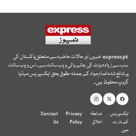
express.pk
خبروں اور حالات حاضرہ سے متعلق پاکستان کی
سب سے زیادہ وزٹ کی جانے والی ویب سائٹ ہے۔ اس ویب سائٹ
پر شائع شدہ تمام مواد کے جملہ حقوق بحق ایکسپریس میڈیا
گروپ محفوظ ہیں۔
ایکسپریس
ضابطہ
Privacy
Contact
کے بارے
اخلاق
Policy
Us
میں