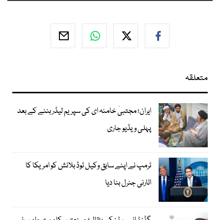
متعلقہ
ایران؛ مجتبیٰ خامنہ ای کی سپریم لیڈر بننے کے بعد
پہلی ویڈیو جاری
ٹرمپ نے اپنے سابق وکیل ٹوڈ بلانش کو امریکا کا
اٹارنی جنرل بنا دیا