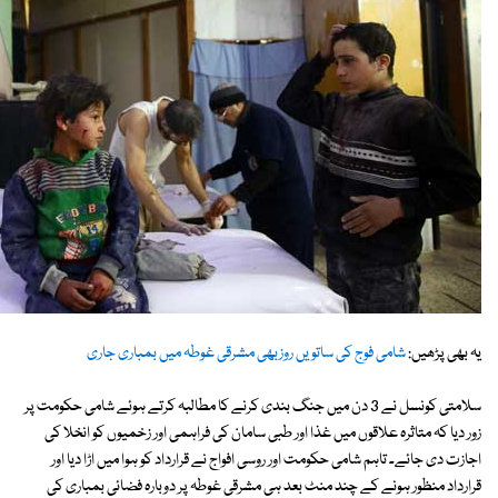
یہ بھی پڑھیں:
شامی فوج کی ساتویں روزبھی مشرقی غوطہ میں بمباری جاری
سلامتی کونسل نے 3 دن میں جنگ بندی کرنے کا مطالبہ کرتے ہوئے شامی حکومت پر
زور دیا کہ متاثرہ علاقوں میں غذا اور طبی سامان کی فراہمی اور زخمیوں کو انخلا کی
اجازت دی جائے۔ تاہم شامی حکومت اور روسی افواج نے قرارداد کو ہوا میں اڑا دیا اور
قرارداد منظور ہونے کے چند منٹ بعد ہی مشرقی غوطہ پر دوبارہ فضائی بمباری کی