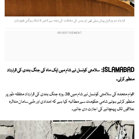
قرارداد دو روز قبل پیش ہوئی تھی اور روس کی مخالفت کی وجہ سے تاخیر کا شکار ہوگئی فوٹو:رائٹرز
ISLAMABAD:
سلامتی کونسل نے شام میں ایک ماہ کی جنگ بندی کی قرارداد
منظور کرلی۔
اقوام متحدہ کی سلامتی کونسل نے شام میں 30 روزہ جنگ بندی کی قرارداد متفقہ طور پر
منظور کرتے ہوئے شامی حکومت سے مطالبہ کیا ہے کہ امدادی اور طبی سامان متاثرہ
علاقوں تک پہنچانے کی اجازت دی جائے۔