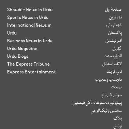
صفحۂ اول
Showbiz News in Urdu
تازہ ترین
Sports News in Urdu
غزہ لہو لہو
International News in
پاکستان
Urdu
انٹر نیشنل
Business News in Urdu
کھیل
Urdu Magazine
انٹرٹینمنٹ
Urdu Blogs
لائف اسٹائل
The Express Tribune
ٹاپ ٹرینڈ
Express Entertainment
دلچسپ و عجیب
صحت
سونے کے نرخ
پیٹرولیم مصنوعات کی قیمتیں
سائنس و ٹیکنالوجی
بلاگ
بزنس