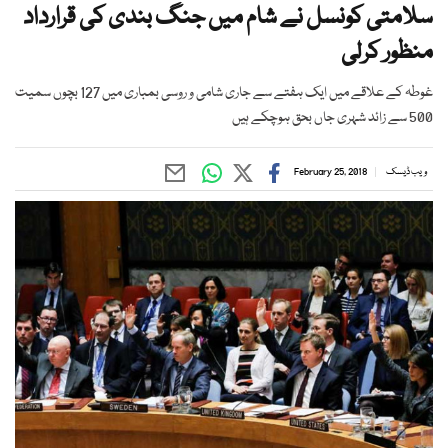
سلامتی کونسل نے شام میں جنگ بندی کی قرارداد
منظور کرلی
غوطہ کے علاقے میں ایک ہفتے سے جاری شامی و روسی بمباری میں 127 بچوں سمیت
500 سے زائد شہری جاں بحق ہوچکے ہیں
ویب ڈیسک
February 25, 2018