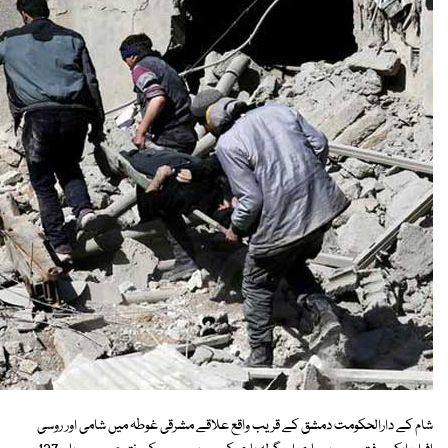
شام کے دارالحکومت دمشق کے قریب واقع علاقے مشرقی غوطہ میں شامی اور روسی