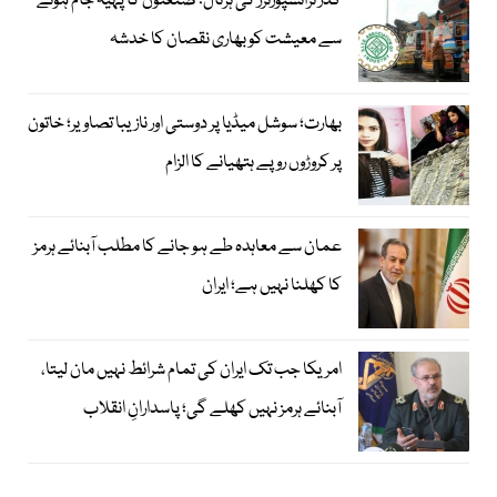
گڈز ٹرانسپورٹرز کی ہڑتال؛ صنعتوں کا پہیہ جام ہونے
سے معیشت کو بھاری نقصان کا خدشہ
بھارت؛ سوشل میڈیا پر دوستی اور نازیبا تصاویر؛ خاتون
پر کروڑوں روپے ہتھیانے کا الزام
عمان سے معاہدہ طے ہو جانے کا مطلب آبنائے ہرمز
کا کھلنا نہیں ہے؛ ایران
امریکا جب تک ایران کی تمام شرائط نہیں مان لیتا،
آبنائے ہرمز نہیں کھلے گی؛ پاسدارانِ انقلاب