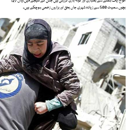
افواج ایک ہفتے سے بمباری اور گولہ باری کررہی ہیں جس کے نتیجے میں وہاں 127
بچوں سمیت 500 سے زیادہ شہری جاں بحق اور ہزاروں زخمی ہوچکے ہیں۔