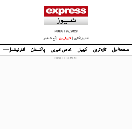
AUGUST 08, 2026
اشتہار لگائیں |
لائیو ٹی وی
| آج کا اخبار
صفحۂ اول
تازہ ترین
کھیل
خاص خبریں
پاکستان
انٹر نیشنل
ٹا