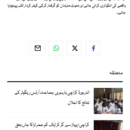
واقعے کی انکوائری کرائی جائے اور ملوث ملزمان کو گرفتار کرکے کیفر کردار تک پہنچایا
جائے۔
متعلقہ
انٹر بورڈ کراچی بارہویں جماعت آرٹس ریگولر کے
نتائج کا اعلان
کراچی؛ پہاڑ سے گر کر ایک کم عمر لڑکا جاں بحق