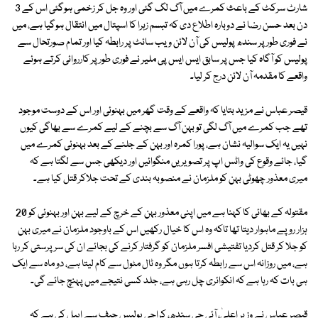
شارٹ سرکٹ کے باعث کمرے میں آگ لگ گئی اور وہ جل کر زخمی ہوگئی اس کے 3
دن بعد حسن رضا نے دوبارہ اطلاع دی کہ تبسم زہرا کا اسپتال میں انتقال ہوگیا ہے، میں
نے فوری طور پر سندھ پولیس کی آن لائن ویب سائٹ پر رابطہ کیا اور تمام صورتحال سے
پولیس کو آگاہ کیا جس پر سابق ایس ایس پی ملیر نے فوری طور پر کارروائی کرتے ہوئے
واقعے کا مقدمہ آن لائن درج کر لیا۔
قیصر عباس نے مزید بتایا کہ واقعے کے وقت گھر میں بہنوئی اور اس کے دوست موجود
تھے جب کمرے میں آگ لگی تو بہن آگ سے بچنے کے لیے کمرے سے بھاگی کیوں
نہیں یہ ایک سوالیہ نشان ہے، پورا کمرہ اور بہن کے جلنے کے بعد بہنوئی کمرے میں
گیا، جائے وقوع کی واٹس اپ پر تصویریں منگوائیں اور دیکھی جس سے لگتا ہے کہ
میری معذور چھوٹی بہن کو ملزمان نے منصوبہ بندی کے تحت جلاکر قتل کیا ہے۔
مقتولہ کے بھائی کا کہنا ہے میں اپنی معذور بہن کے خرچ کے لیے بہن اور بہنوئی کو 20
ہزار روپے ماہوار دیتا تھا تاکہ وہ اس کا خیال رکھیں اس کے باوجود ملزمان نے میری بہن
کو جلا کر قتل کردیا تفتیشی افسر ملزمان کو گرفتار کرنے کی بجائے ان کی سرپرستی کر رہا
ہے، میں روزانہ اس سے رابطہ کرتا ہوں مگر وہ ٹال مٹول سے کام لیتا ہے، دو ماہ سے ایک
ہی بات کہ رہا ہے کہ انکوائری چل رہی ہے، جلد کسی نتیجے میں پہنچ جائے گی۔
قیصر عباس نے وزیر اعلیٰ، آئی جی سندھ، کراچی پولیس چیف سے اپیل کی ہے کہ