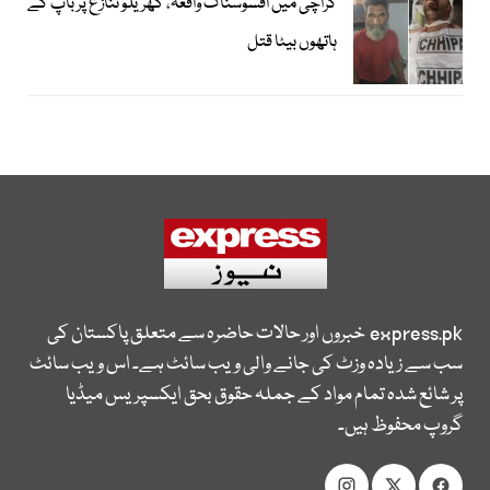
کراچی میں افسوسناک واقعہ، گھریلو تنازع پر باپ کے
ہاتھوں بیٹا قتل
express.pk
خبروں اور حالات حاضرہ سے متعلق پاکستان کی
سب سے زیادہ وزٹ کی جانے والی ویب سائٹ ہے۔ اس ویب سائٹ
پر شائع شدہ تمام مواد کے جملہ حقوق بحق ایکسپریس میڈیا
گروپ محفوظ ہیں۔