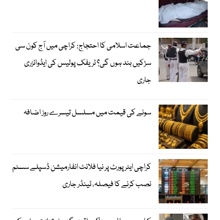
جماعت اسلامی کا احتجاج: کراچی میں آج کون سی
سڑکیں بند ہوں گی؟ ٹریفک پولیس کی ایڈوائزری
جاری
سونے کی قیمت میں مسلسل تیسرے روز اضافہ
کراچی ایئرپورٹ پر نیا فلائٹ انفارمیشن ڈسپلے سسٹم
نصب کرنے کا فیصلہ، ٹینڈر جاری