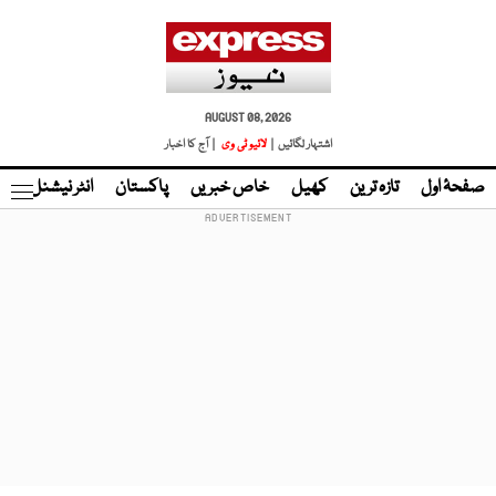
AUGUST 08, 2026
اشتہار لگائیں |
لائیو ٹی وی
| آج کا اخبار
صفحۂ اول
تازہ ترین
کھیل
خاص خبریں
پاکستان
انٹر نیشنل
ٹا