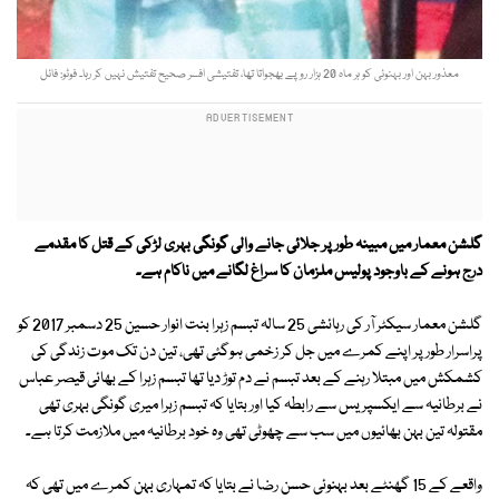
معذور بہن اور بہنوئی کو ہر ماہ 20 ہزار روپے بھجواتا تھا، تفتیشی افسر صحیح تفتیش نہیں کر رہا۔ فوٹو: فائل
گلشن معمار میں مبینہ طور پر جلائی جانے والی گونگی بہری لڑکی کے قتل کا مقدمے
درج ہونے کے باوجود پولیس ملزمان کا سراغ لگانے میں ناکام ہے۔
گلشن معمار سیکٹر آر کی رہائشی 25 سالہ تبسم زہرا بنت انوار حسین 25 دسمبر 2017 کو
پراسرار طور پر اپنے کمرے میں جل کر زخمی ہوگئی تھی، تین دن تک موت زندگی کی
کشمکش میں مبتلا رہنے کے بعد تبسم نے دم توڑ دیا تھا تبسم زہرا کے بھائی قیصر عباس
نے برطانیہ سے ایکسپریس سے رابطہ کیا اور بتایا کہ تبسم زہرا میری گونگی بہری تھی
مقتولہ تین بہن بھائیوں میں سب سے چھوٹی تھی وہ خود برطانیہ میں ملازمت کرتا ہے۔
واقعے کے 15 گھنٹے بعد بہنوئی حسن رضا نے بتایا کہ تمہاری بہن کمرے میں تھی کہ