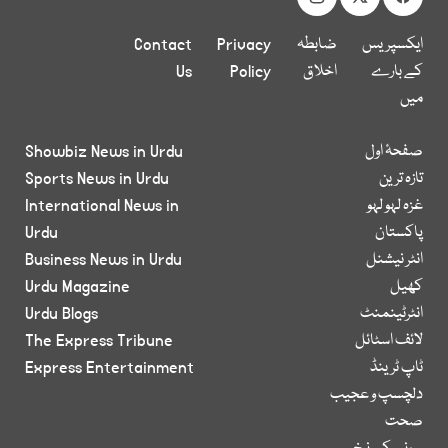
ایکسپریس
ضابطہ
Privacy
Contact
کے بارے
اخلاق
Policy
Us
میں
صفحۂ اول
Showbiz News in Urdu
تازہ ترین
Sports News in Urdu
غزہ لہو لہو
International News in
پاکستان
Urdu
انٹر نیشنل
Business News in Urdu
کھیل
Urdu Magazine
انٹرٹینمنٹ
Urdu Blogs
لائف اسٹائل
The Express Tribune
ٹاپ ٹرینڈ
Express Entertainment
دلچسپ و عجیب
صحت