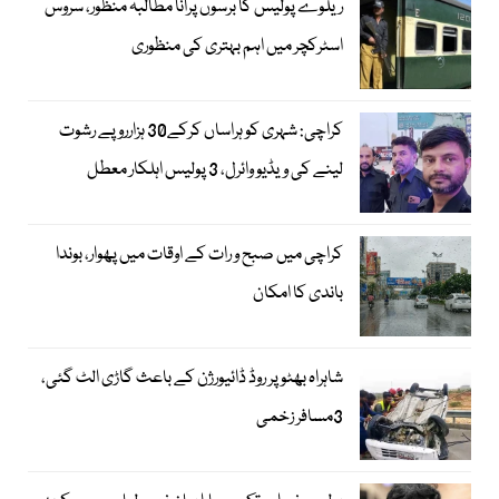
ریلوے پولیس کا برسوں پرانا مطالبہ منظور، سروس
اسٹرکچر میں اہم بہتری کی منظوری
کراچی: شہری کو ہراساں کرکے30 ہزارروپے رشوت
لینے کی ویڈیو وائرل، 3 پولیس اہلکار معطل
کراچی میں صبح و رات کے اوقات میں پھوار، بوندا
باندی کا امکان
شاہراہ بھٹو پر روڈ ڈائیورژن کے باعث گاڑی الٹ گئی،
3مسافر زخمی