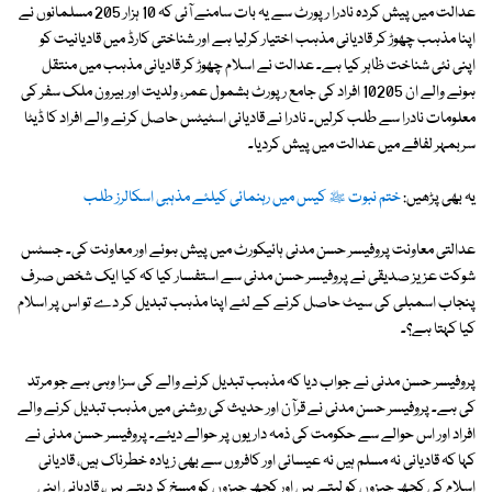
عدالت میں پیش کردہ نادرا رپورٹ سے یہ بات سامنے آئی کہ 10 ہزار 205 مسلمانوں نے
اپنا مذہب چھوڑ کر قادیانی مذہب اختیار کرلیا ہے اور شناختی کارڈ میں قادیانیت کو
اپنی نئی شناخت ظاہر کیا ہے۔ عدالت نے اسلام چھوڑ کر قادیانی مذہب میں منتقل
ہونے والے ان 10205 افراد کی جامع رپورٹ بشمول عمر، ولدیت اور بیرون ملک سفر کی
معلومات نادرا سے طلب کرلیں۔ نادرا نے قادیانی اسٹیٹس حاصل کرنے والے افراد کا ڈیٹا
سربمہر لفافے میں عدالت میں پیش کردیا۔
یہ بھی پڑھیں:
ختم نبوت ﷺ کیس میں رہنمائی کیلئے مذہبی اسکالرز طلب
عدالتی معاونت پروفیسر حسن مدنی ہائیکورٹ میں پیش ہوئے اور معاونت کی۔ جسٹس
شوکت عزیز صدیقی نے پروفیسر حسن مدنی سے استفسار کیا کہ کیا ایک شخص صرف
پنجاب اسمبلی کی سیٹ حاصل کرنے کے لئے اپنا مذہب تبدیل کر دے تو اس پر اسلام
کیا کہتا ہے؟۔
پروفیسر حسن مدنی نے جواب دیا کہ مذہب تبدیل کرنے والے کی سزا وہی ہے جو مرتد
کی ہے۔ پروفیسر حسن مدنی نے قرآن اور حدیث کی روشنی میں مذہب تبدیل کرنے والے
افراد اور اس حوالے سے حکومت کی ذمہ داریوں پر حوالے دیئے۔ پروفیسر حسن مدنی نے
کہا کہ قادیانی نہ مسلم ہیں نہ عیسائی اور کافروں سے بھی زیادہ خطرناک ہیں، قادیانی
اسلام کی کچھ چیزوں کو لیتے ہیں اور کچھ چیزوں کو مسخ کر دیتے ہیں، قادیانی اپنی