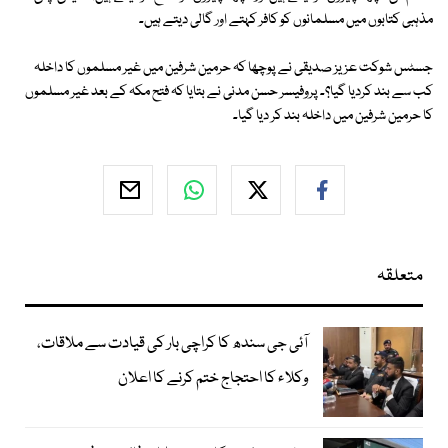
مذہبی کتابوں میں مسلمانوں کو کافر کہتے اور گالی دیتے ہیں۔
جسٹس شوکت عزیز صدیقی نے پوچھا کہ حرمین شرفین میں غیر مسلموں کا داخلہ
کب سے بند کردیا گیا؟۔ پروفیسر حسن مدنی نے بتایا کہ فتح مکہ کے بعد غیر مسلموں
کا حرمین شرفین میں داخلہ بند کر دیا گیا۔
متعلقہ
آئی جی سندھ کا کراچی بار کی قیادت سے ملاقات،
وکلاء کا احتجاج ختم کرنے کا اعلان