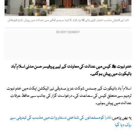
نادرا نے قادیانی مذہب اختیار کرنے والے 10 ہزار افراد کا ڈیٹا سربمہر لفافے میں عدالت میں پیش کردیا فوٹو:فائل
ختم نبوت ﷺ کیس میں عدالت کی معاونت کے لیے پروفیسر حسن مدنی اسلام آباد
ہائیکورٹ میں پیش ہوگئے۔
اسلام آباد ہائیکورٹ کے جسٹس شوکت عزیز صدیقی نے الیکشن ایکٹ میں ختم نبوت
ترمیم سے متعلق کیس کی سماعت کی۔ درخواست گزار کی جانب سے حافظ عرفات
عدالت میں پیش ہوئے۔
یہ بھی پڑھیں:
نادرا کو مسلمانوں کی شناختی دستاویزات میں مذہب کی تبدیلی سے
روک دیا گیا