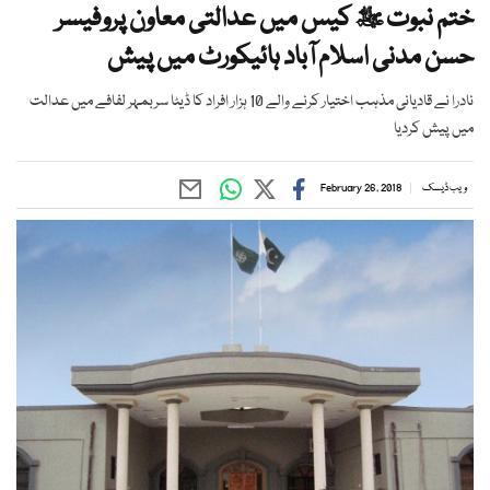
ختم نبوت ﷺ کیس میں عدالتی معاون پروفیسر
حسن مدنی اسلام آباد ہائیکورٹ میں پیش
نادرا نے قادیانی مذہب اختیار کرنے والے 10 ہزار افراد کا ڈیٹا سربمہر لفافے میں عدالت
میں پیش کردیا
ویب ڈیسک
February 26, 2018