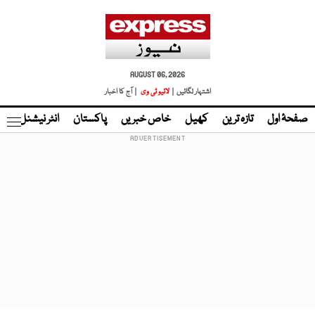
AUGUST 06, 2026
اشتہار لگائیں |
لائیو ٹی وی
| آج کا اخبار
صفحۂ اول
تازہ ترین
کھیل
خاص خبریں
پاکستان
انٹر نیشنل
ٹا