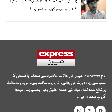
پولیس نے اب تک ہمارا بیان نہیں لیا، ہم سے کچھ
کہتے ہیں اور باہر کچھ، والد میر رضا
express.pk
خبروں اور حالات حاضرہ سے متعلق پاکستان کی
سب سے زیادہ وزٹ کی جانے والی ویب سائٹ ہے۔ اس ویب سائٹ
پر شائع شدہ تمام مواد کے جملہ حقوق بحق ایکسپریس میڈیا
گروپ محفوظ ہیں۔