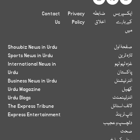
ایکسپریس
ضابطہ
Privacy
Contact
کے بارے
اخلاق
Policy
Us
میں
صفحۂ اول
Showbiz News in Urdu
تازہ ترین
Sports News in Urdu
غزہ لہو لہو
International News in
پاکستان
Urdu
انٹر نیشنل
Business News in Urdu
کھیل
Urdu Magazine
انٹرٹینمنٹ
Urdu Blogs
لائف اسٹائل
The Express Tribune
ٹاپ ٹرینڈ
Express Entertainment
دلچسپ و عجیب
صحت