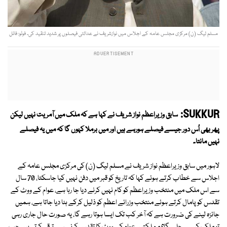
مسلم لیگ (ن) مرکزی مجلس عامہ کے اجلاس میں نوازشریف نے عدالتی فیصلوں پر شدید تنقید کی۔ فوٹو: فائل
SUKKUR:
سابق وزیراعظم نواز شریف نے کہا ہے کہ ملک میں آمریت نہیں لیکن
پھر بھی اُس دور جیسے فیصلے ہورہے ہیں اور میں برملا کہوں گا کہ میں یہ فیصلے
نہیں مانتا۔
لاہور میں سابق وزیراعظم نواز شریف نے مسلم لیگ (ن) کی مرکزی مجلس عامہ کے
اجلاس سے خطاب کرتے ہوئے کہا کہ تاریخ کو قبر میں دفن نہیں کیا جاسکتا، 70 سال
سے اس ملک میں منتخب وزیراعظم کو کام نہیں کرنے دیا جا رہا ہے، عوام کے ووٹ کے
تقدس کو پامال کرتے ہوئے منتخب وزرائے اعظم کو ذلیل کرکے ہٹا دیا جاتا ہے، ہمیں
جائزہ لینے کی ضرورت ہے کہ آخر کب تک ایسا ہوتا رہے گا، یہ صورت حال جاری رہی