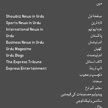
میں
صفحۂ اول
Showbiz News in Urdu
تازہ ترین
Sports News in Urdu
غزہ لہو لہو
International News in
پاکستان
Urdu
انٹر نیشنل
Business News in Urdu
کھیل
Urdu Magazine
انٹرٹینمنٹ
Urdu Blogs
لائف اسٹائل
The Express Tribune
ٹاپ ٹرینڈ
Express Entertainment
دلچسپ و عجیب
صحت
سونے کے نرخ
پیٹرولیم مصنوعات کی قیمتیں
سائنس و ٹیکنالوجی
بلاگ