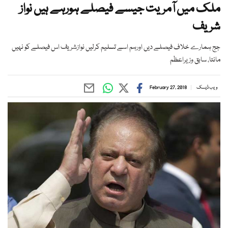
ملک میں آمریت جیسے فیصلے ہورہے ہیں نواز
شریف
جج ہمارے خلاف فیصلے دیں اورہم اسے تسلیم کرلیں نوازشریف اس فیصلے کو نہیں
مانتا، سابق وزیراعظم
ویب ڈیسک
February 27, 2018