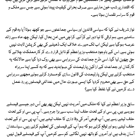
تو ملک کیسے چلے گا؟ مملکتیں عوام کے ووٹ کا تقدس کرنے سے ترقی کرتی ہیں جب
کہ اقتدار پر شب خون مارنے سے صرف بحرانی کیفیت پیدا ہوتی ہے جس سے ملک و
قوم کا سراسر نقصان ہوتا ہے۔
نواز شریف نے کہا کہ سیاسی قائدین اور سیاسی جماعتوں سے جو کچھ ہوتا آیا وہ قوم کے
سامنے ہے، ہم ترقی کا نیا دور لے کرآئے، کراچی میں امن بحال کیا، لیکن چھ ماہ سے زائد
عرصہ ہوگیا ہے لیکن اب تک میرے خلاف ایک ڈھیلے کی بھی کرپشن ثابت نہیں
ہوئی ہے، اس کے باوجود منتخب وزیراعظم کو نااہل قرار دے کر کارِ مملکت چلانے کا
حق چھین لیا گیا، اسی طرح جماعت کی سربراہی سے بھی روک دیا گیا ہے حالانکہ یہ
کارکنان اور جماعت کے اراکین پارلیمنٹ کی صوابدید ہے کہ وہ کسے اپنا سربراہ
منتخب کرتے ہیں لیکن پارلیمنٹ کی قانون سازی کو مسترد کرتے ہوئے مجھے سربراہی
کے حق سے بھی محروم کردیا گیا ایسی صورت حال میں عدالتی فیصلوں پر رد عمل
دے کر میں نے کیا غلط کیا ہے؟
سابق وزیر اعظم نے کہا کہ ملک میں آمریت نہیں لیکن پھر بھی اُس دور جیسے فیصلے
ہورہے ہیں، پی سی او کے تحت حلف لینا سب سے بڑا جرم ہے ، آپ پی سی او کے تحت
حلف لیتے رہے ہیں، آپ فوجی آمر کی وفا داری کا حلف لیتے ہیں، آپ پی سی او کے تحت
حلف لیتے رہو اور توقع کرتے ہو کہ ہم آپ کے فیصلوں کی تعظیم کرتے رہیں، سیاستدان
آسان ہدف ہیں اور آمروں کو ہاتھ نہیں لگاتے، کم سے کم میں آپ کے فیصلے قبول نہیں