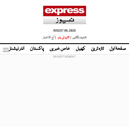
AUGUST 06, 2026
اشتہار لگائیں |
لائیو ٹی وی
| آج کا اخبار
صفحۂ اول
تازہ ترین
کھیل
خاص خبریں
پاکستان
انٹر نیشنل
ٹا