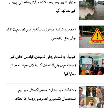
جڑواں شہروں میں موسلادھار بارش، نالہ لئی بپھرنے
کے بعد تھم گیا
احمد پور شرقیہ، دو موٹر سائیکلوں میں تصادم، 2 افراد
جاں بحق، 3 زخمی
کینیڈا، پاکستانی ہائی کمیشن، قونصل خانوں کے
زیر اہتمام بھارتی اقدامات کے خلاف یوم استحصال
منایا گیا
واشنگٹن میں سفارت خانہ پاکستان میں یوم
استحصال کشمیر پر خصوصی ویبنار کا انعقاد