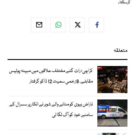
کرسکتا۔
متعلقہ
کراچی؛ رات گئے مختلف علاقوں میں مبینہ پولیس
مقابلے، 8 زخمی سمیت 12 ڈاکو گرفتار
ناراض بیوی کو منانے والے شوہر نے انکار پر سسرال کے
سامنے خود کو آگ لگا لی