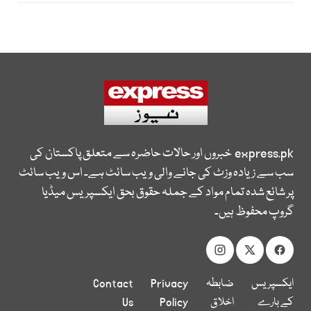
express.pk
خبروں اور حالات حاضرہ سے متعلق پاکستان کی
سب سے زیادہ وزٹ کی جانے والی ویب سائٹ ہے۔ اس ویب سائٹ
پر شائع شدہ تمام مواد کے جملہ حقوق بحق ایکسپریس میڈیا
گروپ محفوظ ہیں۔
ایکسپریس
ضابطہ
Privacy
Contact
کے بارے
اخلاق
Policy
Us