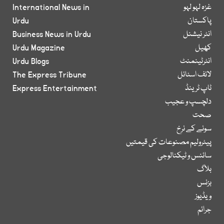
غزہ لہو لہو
International News in
پاکستان
Urdu
انٹر نیشنل
Business News in Urdu
کھیل
Urdu Magazine
انٹرٹینمنٹ
Urdu Blogs
لائف اسٹائل
The Express Tribune
ٹاپ ٹرینڈ
Express Entertainment
دلچسپ و عجیب
صحت
سونے کے نرخ
پیٹرولیم مصنوعات کی قیمتیں
سائنس و ٹیکنالوجی
بلاگ
بزنس
ویڈیوز
جرائم