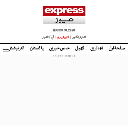
AUGUST 10, 2026
اشتہار لگائیں |
لائیو ٹی وی
| آج کا اخبار
صفحۂ اول
تازہ ترین
کھیل
خاص خبریں
پاکستان
انٹر نیشنل
ٹا