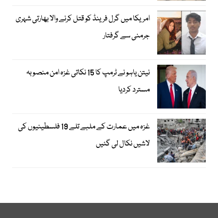
امریکا میں گرل فرینڈ کو قتل کرنے والا بھارتی شہری
جرمنی سے گرفتار
نیتن یاہو نے ٹرمپ کا 15 نکاتی غزہ امن منصوبہ
مسترد کردیا
غزہ میں عمارت کے ملبے تلے 19 فلسطینیوں کی
لاشیں نکال لی گئیں