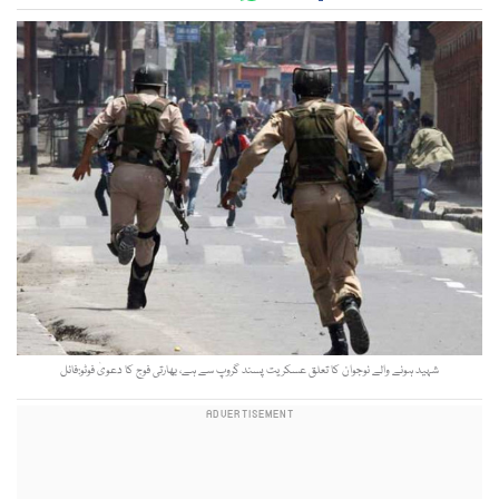
شہید ہونے والے نوجوان کا تعلق عسکریت پسند گروپ سے ہے، بھارتی فوج کا دعویٰ فوٹو:فائل