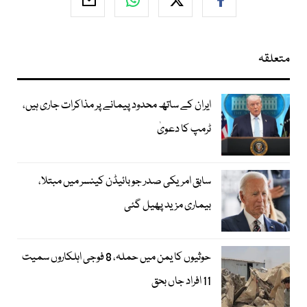
متعلقہ
ایران کے ساتھ محدود پیمانے پر مذاکرات جاری ہیں،
ٹرمپ کا دعویٰ
سابق امریکی صدر جوبائیڈن کینسر میں مبتلا،
بیماری مزید پھیل گئی
حوثیوں کا یمن میں حملہ، 8 فوجی اہلکاروں سمیت
11 افراد جاں بحق