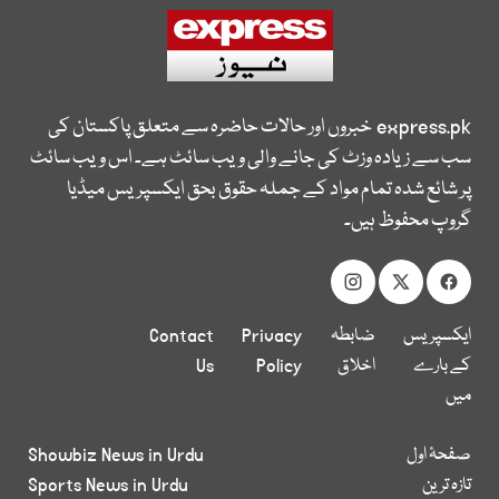
express.pk
خبروں اور حالات حاضرہ سے متعلق پاکستان کی
سب سے زیادہ وزٹ کی جانے والی ویب سائٹ ہے۔ اس ویب سائٹ
پر شائع شدہ تمام مواد کے جملہ حقوق بحق ایکسپریس میڈیا
گروپ محفوظ ہیں۔
ایکسپریس
ضابطہ
Privacy
Contact
کے بارے
اخلاق
Policy
Us
میں
صفحۂ اول
Showbiz News in Urdu
تازہ ترین
Sports News in Urdu