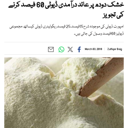
خشک دودھ پر عائد درآمدی ڈیوٹی 60 فیصد کرنے
کی تجویز
امپورٹ ڈیوٹی کی موجودہ شرح15فیصد،25 فیصدریگولیٹری ڈیوٹی کیساتھ مجموعی
ڈیوٹیز 40فیصد وصول کی جاتی ہیں۔
March 03, 2018
Zulfiqar Baig