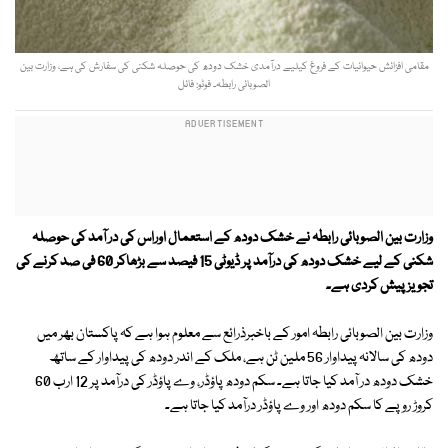
مقامی افزائش حیوانیات کے فروغ کیلیے درآمدی خشک دودھ کی حوصلہ شکنی کی سفارش کی ہے، وزارت بین
الصوبائی رابطہ۔ فوٹو: فائل
وزارت بین الصوبائی رابطہ نے خشک دودھ کے استعمال اوراس کی در آمد کی حوصلہ
شکنی کے لیے خشک دودھ کی درآمد پر ڈیوٹی 15 فیصد سے بڑھاکر 60 فی صد کرنے کی
تجویز پیش کردی ہے۔
وزارت بین الصوبائی رابطہ امور کے باخبرذرائع سے معلوم ہوا ہے کہ پاکستان بھر میں
دودھ کی سالانہ پیداوار 56 ملین ٹن ہے، ملک کے اندر دودھ کی پیداوار کے ساتھ
خشک دودھ در آمد کیا جاتا ہے۔ سکم دودھ پاؤڈر، وے پاؤڈر کی درآمد پر 12 ارب 60
کروڑ روپے کا سکم دودھ اور وے پاؤڈر درآمد کیا جاتا ہے۔