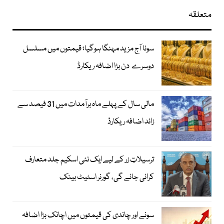
متعلقہ
سونا آج مزید مہنگا ہوگیا؛ قیمتوں میں مسلسل
دوسرے دن بڑا اضافہ ریکارڈ
مالی سال کے پہلے ماہ برآمدات میں 31 فیصد سے
زائد اضافہ ریکارڈ
ترسیلاتِ زر کے لیے ایک نئی اسکیم جلد متعارف
کرائی جائے گی، گورنر اسٹیٹ بینک
سونے اور چاندی کی قیمتوں میں اچانک بڑا اضافہ