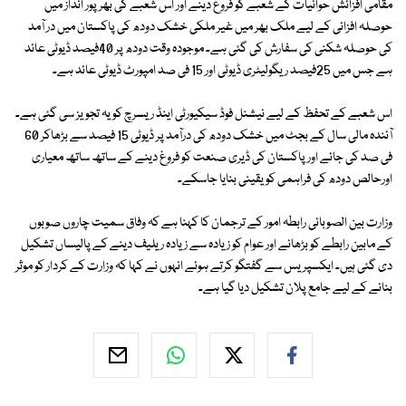
مقامی افزائش حوانیات کے شعبے کو فروغ دینے اور اس شعبے کی بھر پور انداز میں
حوصلہ افزائی کے لیے ملک بھر میں غیر ملکی خشک دودھ کی پاکستان میں در آمد
کی حوصلہ شکنی کی سفارش کی گئی ہے۔ موجودہ وقت دودھ پر 40فیصد ڈیوٹی عائد
ہے جس میں 25فیصد ریگولیٹری ڈیوٹی اور 15 فی صد امپورٹ ڈیوٹی عائد ہے۔
اس شعبے کے تحفظ کے لیے نیشنل فوڈ سیکیورٹی اینڈ ریسرچ کو یہ تجویز سی گئی ہے۔
آئندہ مالی سال کے بجٹ میں خشک دودھ کی درآمد پر ڈیوٹی 15 فیصد سے بڑھاکر 60
فی صد کی جائے اور پاکستان کی ڈیری صنعت کو فروغ دینے کے ساتھ ساتھ معیاری
اورحالص دودھ کی فراہمی کو یقینی بنایا جاسکے۔
وزارت بین الصوبائی رابطہ امور کے ترجمان کا کہنا ہے کہ وفاق سمیت چاروں صوبوں
کے مابین رابطے کو بڑھانے اور عوام کو زیادہ سے زیادہ ریلیف دینے کے پالیساں تشکیل
دی گئی ہیں۔ ایکسپریس سے گفتگو کرتے ہوئے انہوں نے کہا کہ وزارت کے کردار کو موثر
بنانے کے لیے جامع پلان تشکیل دیا گیا ہے۔