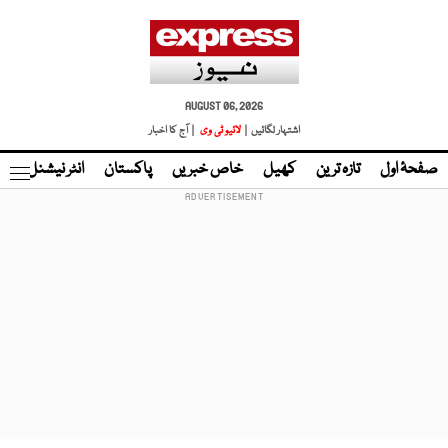
AUGUST 06, 2026
اشتہار لگائیں |
لائیو ٹی وی
| آج کا اخبار
صفحۂ اول
تازہ ترین
کھیل
خاص خبریں
پاکستان
انٹر نیشنل
ٹا