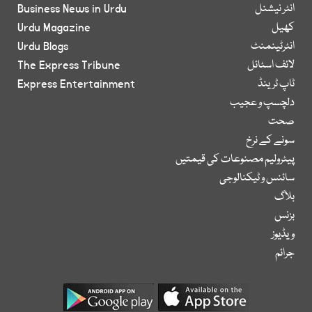
انٹر نیشنل
Business News in Urdu
کھیل
Urdu Magazine
انٹرٹینمنٹ
Urdu Blogs
لائف اسٹائل
The Express Tribune
ٹاپ ٹرینڈ
Express Entertainment
دلچسپ و عجیب
صحت
سونے کے نرخ
پیٹرولیم مصنوعات کی قیمتیں
سائنس و ٹیکنالوجی
بلاگ
بزنس
ویڈیوز
جرائم