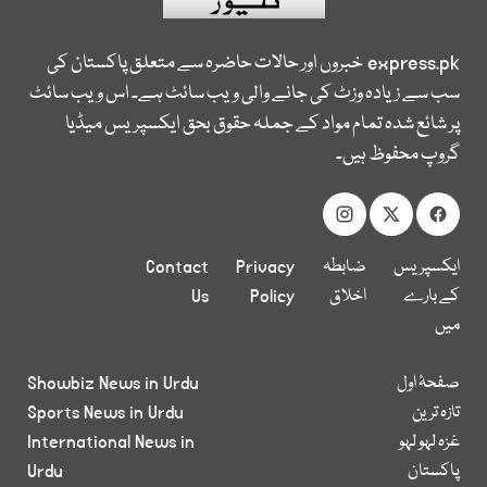
express.pk
خبروں اور حالات حاضرہ سے متعلق پاکستان کی
سب سے زیادہ وزٹ کی جانے والی ویب سائٹ ہے۔ اس ویب سائٹ
پر شائع شدہ تمام مواد کے جملہ حقوق بحق ایکسپریس میڈیا
گروپ محفوظ ہیں۔
ایکسپریس
ضابطہ
Privacy
Contact
کے بارے
اخلاق
Policy
Us
میں
صفحۂ اول
Showbiz News in Urdu
تازہ ترین
Sports News in Urdu
غزہ لہو لہو
International News in
پاکستان
Urdu