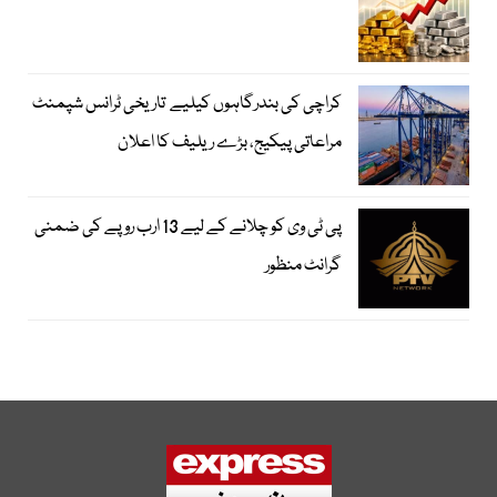
کراچی کی بندرگاہوں کیلیے تاریخی ٹرانس شپمنٹ
مراعاتی پیکیج، بڑے ریلیف کا اعلان
پی ٹی وی کو چلانے کے لیے 13 ارب روپے کی ضمنی
گرانٹ منظور