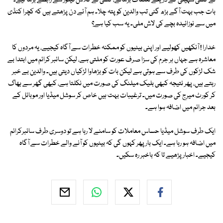
نے کسی سہیلی کے ذریعے تعلقات بڑھائے، کسی نے کلاس فیلوز سے رابطے بڑھا لیے۔
بات جب بہت آگے بڑھ گئی تب والدین کو پتہ چلا۔ ہم آئے دن پڑھتے ہیں کہ کچرا کنڈی
میں سے نوزائیدہ بچے کی لاش ملی۔ یہ سب کیا ہے؟
خدارا ! آنکھیں کھولیے اور اپنی بیٹیوں کو ممکنہ خطرات سے آگاہ کیجیے، یہ مردوں کا
معاشرہ ہے جہاں ہر جرم کی سزا صرف عورت کو ملتی ہے، لیکن سائبر کرائم میں ابتدا بے
شک لڑکوں کی طرف سے ہوتی ہے لیکن بات کو بڑھاوا لڑکیاں دیتی ہیں۔ والدین بے خبر
رہتے ہیں، پھر نتیجہ کبھی بلیک میلنگ کی صورت میں نکلتا ہے، کبھی گھر سے بھاگ
کر کورٹ میرج کی صورت میں۔ ترغیبات بہت ہیں خاص کر سوشل میڈیا اور موبائل کے
بعد جرائم میں اضافہ ہوا ہے۔
ایک طرف سوشل میڈیا حساس معاملات کو سامنے لا رہا ہے تو دوسری طرف سائبرکرائم
میں اضافہ ہو رہا ہے۔ ایک بار پھر کہوں گی کہ بیٹیوں کو آنے والے خطرات سے آگاہ
کیجیے۔ اخبار پڑھیے تا کہ باخبر رہ سکیں۔