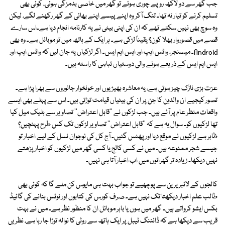
جب گھر سے دو لاکھ روپے چوری ہوئے تو گھر میں خاصی بدمزگی ہوئی، کوئی بھی
تسلیم کرنے کو تیار نہ تھا۔ تنگ آکر وہ اپنے پیسے اپنے بھائی کے گھر رکھنے لگے، لیکن
وہ سوچ بھی نہیں سکتے تھے کہ ان کی اپنی بیٹی نے یہ کارنامہ انجام دیا ہے۔اس سارے
قصے میں قصوروار بھلا کون؟ یقیناً لڑکی ہے۔ ہر ایک کے ہاتھ میں تو موبائل ہے۔ وہ بھی
Android۔ میسنجر، واٹس ایپ اور ایس ایم ایس۔ اگر لڑکیاں یہ جان لیں کہ واٹس ایپ اور
ایس ایم ایس کے ذریعے ہونے والی دوستیاں تباہی کا راستہ ہیں۔
عزت بڑی نازک چیز ہوتی ہے، یہ معاشرہ بھیڑیوں اور خونخوار جانوروں سے بھرا پڑا ہے۔
تصور کیجیے ان والدین کا جن پر ان کی بیٹیاں قیامت توڑتی ہیں۔ اس سے پہلے بھی ایسے
واقعات منظر عام پر آئے ہیں۔ جب لڑکوں نے ''قابل اعتراض'' تصاویر سے بلیک میل کیا
تھا لڑکیوں کو۔ سوال یہ ہے کہ ''قابل اعتراض'' تصاویر لڑکوں تک کس طرح پہنچیں؟
ظاہر ہے لڑکیوں نے موقع دیا اور پھنس گئیں۔ آج کل کی نوجوان نسل کے لیے اخبار تو
جیسے شجر ممنوعہ ہیں۔ میں نے کسی کالج یا کسی گھر میں لڑکیوں کو اخبار پڑھتے
نہیں دیکھا۔ زیادہ تر گھرانوں میں اب اخبار آتا ہی نہیں۔
کالجوں کے لائبریرین سے پوچھیے تو جواب بہت ہی مایوس کن ملے گا کہ کوئی بھی
طالب علم اخبار دیکھتا تک نہیں ہے۔ صرف کورس کی کتابوں اور نوٹس بنانے کی گائیڈ
بکس ایشو کرواتے ہیں۔ گھر میں ہوں یا باہر موبائل ان کا منظور نظر ہے۔ میں نے بہت
قریب سے دیکھا ہے کہ ڈائننگ ٹیبل پر ایک ہاتھ سے روٹی کا نوالہ توڑا جا رہا ہے، نظریں