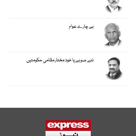
بے چارے عوام
نئے صوبے یا خود مختار مقامی حکومتیں