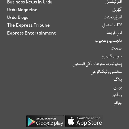
انٹر نیشنل
Business News in Urdu
کھیل
Urdu Magazine
انٹرٹینمنٹ
Urdu Blogs
لائف اسٹائل
The Express Tribune
ٹاپ ٹرینڈ
Express Entertainment
دلچسپ و عجیب
صحت
سونے کے نرخ
پیٹرولیم مصنوعات کی قیمتیں
سائنس و ٹیکنالوجی
بلاگ
بزنس
ویڈیوز
جرائم