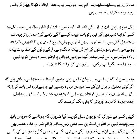
موبائل پر ہیں، ساتھ ساتھ ایس ایم ایس ہو رہے ہیں۔ بعض اوقات کھانا چھوڑ کر واٹس
ایپ پر میسجز دیے جا رہے ہیں۔
ایک بار پھر اپنی بات دہراؤں گی کہ سائبرکرائم میں زیادہ تر لڑکیاں انوالو ہیں۔ جب تک وہ
کسی کو اپنا نمبر دیں گی نہیں تو بات چیت کیسے آگے بڑھے گی؟ ہماری ترجیحات
بہت بدل گئی ہیں۔ اب ماؤں نے بھی نظریں چرانی شروع کر دی ہیں تا کہ بیٹی کا رشتہ
ہونے میں آسانی ہو۔ رشتوں کی آج کل بہت مانگ ہے۔ لڑکے والوں کے مطالبات بہت
زیادہ ہوتے ہیں۔ اس لیے بیشتر گھرانوں میں موبائل پر لڑکوں سے دوستی کو برا نہیں
سمجھا جاتا۔ گویا اب لڑکوں سے دوستی کرنا وقت کا تقاضا ہے۔
چلیے مان لیا کہ ایسا ہی ہے، لیکن مائیں اپنی بیٹیوں کو اتنا تو سمجھا ہی سکتی ہیں کہ
اگر کوئی معقول نوجوان ان کی صاحبزادی میں دلچسپی لے رہا ہے تو وہ اس بات کو راز نہ
رکھے، نہ صرف ماں یا بہن کو بتا دے یا اس کو رشتہ بھیجنے کے لیے کہے۔ یہ ایک
جملہ دودھ کا دودھ اور پانی کا پانی الگ کر دے گا۔
کبھی کسی نے غور کیا کہ نوجوان نسل کو ایسا کیا ضروری کام ہوتا ہے کہ موبائل ہاتھ
سے چھٹتا نہیں اور نظریں اسکرین سے ہٹتی نہیں۔سائبر کرائم کے اب تک جتنے بھی
کیس دیکھے ہیں ان میں قصوروار لڑکی ہی تھی۔ کسی نے مس کال پہ دوستی کی، کسی