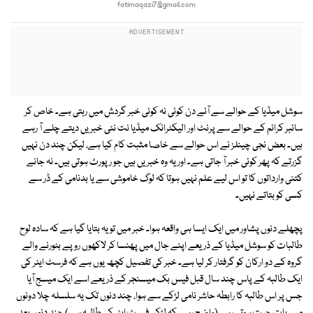
fatimaqazi7@gmail.com
سوشل میڈیا کے حوالے سے آئے دن کوئی نہ کوئی خبر گردش میں رہتی ہے۔ خاص کر
سائبر کرائم کے حوالے سے پرنٹ اور الیکٹرانک میڈیا نت نئی خبریں دیتے چلے آ رہے
ہیں۔ بعض نجی چینلز نے اس حوالے سے خاصا مثبت کام کیا ہے، لیکن چند دن نہیں
گزرتے کہ پھر کوئی خبر آ جاتی ہے۔ اور یہ وہ خبریں ہیں جو رپورٹ ہوتی ہیں۔ نہ جانے
کتنی وارداتوں کا تو اس لیے علم نہیں ہوتا کہ لوگ خاموشی سے یا بدنامی کے ڈر سے
کسی کو بتاتے نہیں۔
پچھلے دنوں پشاور میں ایک ایسا ہی واقعہ ہوا۔ خبر میں تو یہ بتایا گیا ہے کہ سادہ لوح
طالبات کو سوشل میڈیا کے ذریعے اپنے جال میں پھنسا کر لاکھوں روپے بٹورنے والے
گروہ کے دو ارکان کو گرفتار کر لیا ہے۔ خبر کی تفصیل کچھ یوں ہے کہ فرسٹ ایئر کی
ایک طالبہ کے پاس چند سال قبل فیس بک میسنجر کے ذریعے اسے ایک میسج آیا
جس پر اس طالبہ کا رابطہ حاشر نامی لڑکے سے ہوا، چند دنوں تک یہ سلسلہ چلا دونوں