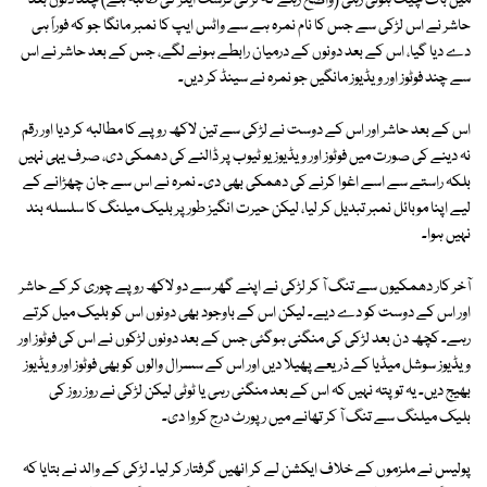
میں بات چیت ہوتی رہی (واضح رہے کہ لڑکی فرسٹ ایئر کی طالبہ ہے) چند دنوں بعد
حاشر نے اس لڑکی سے جس کا نام نمرہ ہے سے واٹس ایپ کا نمبر مانگا جو کہ فوراً ہی
دے دیا گیا، اس کے بعد دونوں کے درمیان رابطے ہونے لگے، جس کے بعد حاشر نے اس
سے چند فوٹوز اور ویڈیوز مانگیں جو نمرہ نے سینڈ کر دیں۔
اس کے بعد حاشر اور اس کے دوست نے لڑکی سے تین لاکھ روپے کا مطالبہ کر دیا اور رقم
نہ دینے کی صورت میں فوٹوز اور ویڈیوز یو ٹیوب پر ڈالنے کی دھمکی دی، صرف یہی نہیں
بلکہ راستے سے اسے اغوا کرنے کی دھمکی بھی دی۔ نمرہ نے اس سے جان چھڑانے کے
لیے اپنا موبائل نمبر تبدیل کر لیا، لیکن حیرت انگیز طور پر بلیک میلنگ کا سلسلہ بند
نہیں ہوا۔
آخر کار دھمکیوں سے تنگ آ کر لڑکی نے اپنے گھر سے دو لاکھ روپے چوری کر کے حاشر
اور اس کے دوست کو دے دیے۔ لیکن اس کے باوجود بھی دونوں اس کو بلیک میل کرتے
رہے۔ کچھ دن بعد لڑکی کی منگنی ہوگئی جس کے بعد دونوں لڑکوں نے اس کی فوٹوز اور
ویڈیوز سوشل میڈیا کے ذریعے پھیلا دیں اور اس کے سسرال والوں کو بھی فوٹوز اور ویڈیوز
بھیج دیں۔ یہ تو پتہ نہیں کہ اس کے بعد منگنی رہی یا ٹوٹی لیکن لڑکی نے روز روز کی
بلیک میلنگ سے تنگ آ کر تھانے میں رپورٹ درج کروا دی۔
پولیس نے ملزموں کے خلاف ایکشن لے کر انھیں گرفتار کر لیا۔ لڑکی کے والد نے بتایا کہ