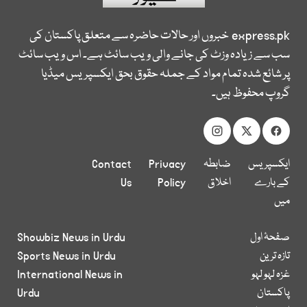
express.pk
خبروں اور حالات حاضرہ سے متعلق پاکستان کی
سب سے زیادہ وزٹ کی جانے والی ویب سائٹ ہے۔ اس ویب سائٹ
پر شائع شدہ تمام مواد کے جملہ حقوق بحق ایکسپریس میڈیا
گروپ محفوظ ہیں۔
ایکسپریس
ضابطہ
Privacy
Contact
کے بارے
اخلاق
Policy
Us
میں
صفحۂ اول
Showbiz News in Urdu
تازہ ترین
Sports News in Urdu
غزہ لہو لہو
International News in
پاکستان
Urdu