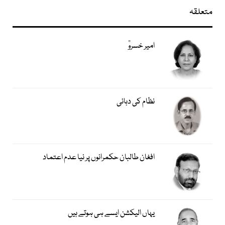
متعلقہ
امیر خسروؒ
نظام کی دہائی
افغان طالبان حکمرانوں پر نیا عدم اعتماد
یہاں الیکشن ایسے ہی ہوتے ہیں