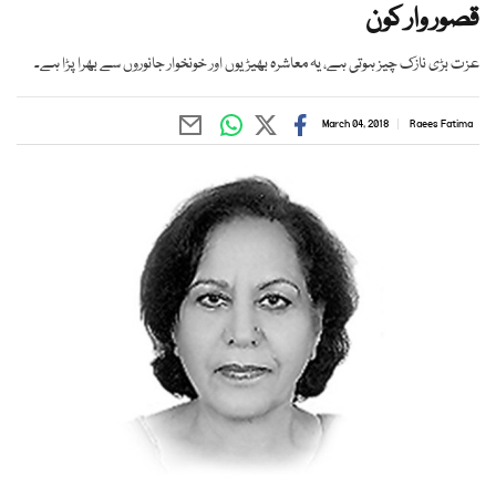
قصور وار کون
عزت بڑی نازک چیز ہوتی ہے، یہ معاشرہ بھیڑیوں اور خونخوار جانوروں سے بھرا پڑا ہے۔
March 04, 2018
Raees Fatima