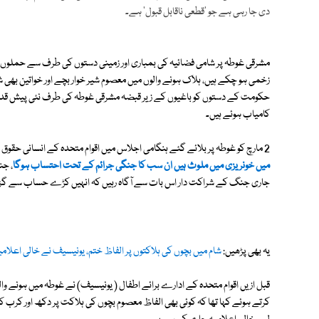
دی جا رہی ہے جو 'قطعی ناقابل قبول' ہے۔
مشرقی غوطہ پر شامی فضائیہ کی بمباری اور زمینی دستوں کی طرف سے حملوں میں 
زخمی ہو چکے ہیں، ہلاک ہونے والوں میں معصوم شیر خوار بچے اور خواتین بھی شام
حکومت کے دستوں کو باغیوں کے زیر قبضہ مشرقی غوطہ کی طرف نئی پیش قدمی 
کامیاب ہوئے ہیں۔
2 مارچ کو غوطہ پر بلائے گئے ہنگامی اجلاس میں اقوام متحدہ کے انسانی حقوق کمیشن کے
میں خونریزی میں ملوث ہیں ان سب کا جنگی جرائم کے تحت احتساب ہوگا
، جن
جاری جنگ کے شراکت دار اس بات سے آگاہ رہیں کہ انہیں کڑے حساب سے گزرن
یہ بھی پڑھیں:
شام میں بچوں کی ہلاکتوں پر الفاظ ختم، یونیسیف نے خالی اعلامی
قبل ازیں اقوام متحدہ کے ادارے برائے اطفال ( یونیسیف) نے غوطہ میں ہونے والی
کرتے ہوئے کہا تھا کہ کوئی بھی الفاظ معصوم بچوں کی ہلاکت پر دکھ اور کرب 