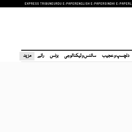
EXPRESS TRIBUNE
URDU E-PAPER
ENGLISH E-PAPER
SINDHI E-PAPER
L
دلچسپ و عجیب
سائنس و ٹیکنالوجی
بزنس
رائے
مزید