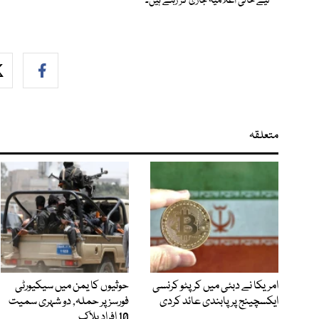
لیے خالی اعلامیہ جاری کر رہے ہیں۔
متعلقہ
امریکا نے دبئی میں کرپٹو کرنسی
حوثیوں کا یمن میں سیکیورٹی
ایکسچینج پر پابندی عائد کردی
فورسز پر حملہ, دو شہری سمیت
10 افراد ہلاک