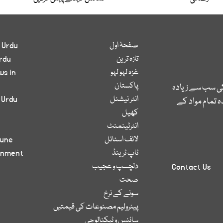
صفحۂ اول
 Urdu
تازہ ترین
rdu
غزہ لہو لہو
ws in
پاکستان
کی سب سے زیادہ
انٹر نیشنل
 Urdu
 تمام مواد کے
کھیل
انٹرٹینمنٹ
لائف اسٹائل
bune
ٹاپ ٹرینڈ
inment
دلچسپ و عجیب
Contact Us
صحت
سونے کے نرخ
پیٹرولیم مصنوعات کی قیمتیں
سائنس و ٹیکنالوجی