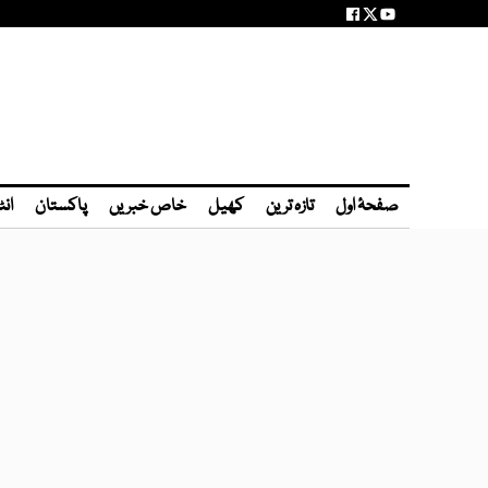
صفحۂ اول
تازہ ترین
کھیل
خاص خبریں
پاکستان
انٹ