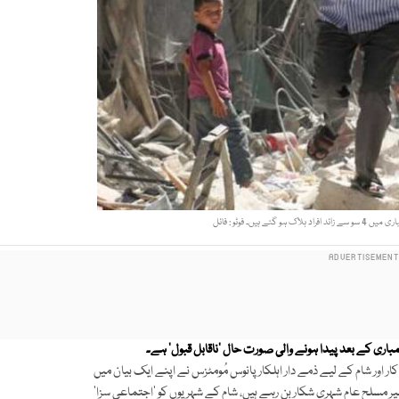
ے ہیں۔ فوٹو : فائل
اری کے بعد پیدا ہونے والی صورت حال 'ناقابل قبول' ہے۔
ر اور شام کے لیے ذمے دار اہلکار پانوس مُومٹزس نے اپنے ایک بیان میں
مسلح عام شہری شکار بن رہے ہیں، شام کے شہریوں کو 'اجتماعی سزا'