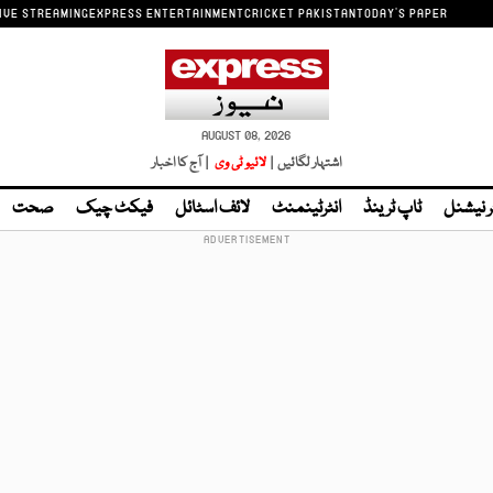
IVE STREAMING
EXPRESS ENTERTAINMENT
CRICKET PAKISTAN
TODAY'S PAPER
AUGUST 08, 2026
اشتہار لگائیں |
لائیو ٹی وی
| آج کا اخبار
ر نیشنل
ٹاپ ٹرینڈ
انٹرٹینمنٹ
لائف اسٹائل
فیکٹ چیک
صحت