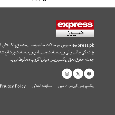
express.pk
خبروں اور حالات حاضرہ سے متعلق پاکستان 
وزٹ کی جانے والی ویب سائٹ ہے۔ اس ویب سائٹ پر شائع شدہ
جملہ حقوق بحق ایکسپریس میڈیا گروپ محفوظ ہیں۔
ایکسپریس کے بارے میں
ضابطہ اخلاق
Privacy Policy