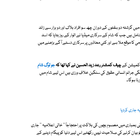
گزشتہ دو ہفتوں کے دوران چھ سو افراد ہلاک اور دو ہزار سے زائد
ل ہیں جب کہ شام کے سرکاری میڈیا نے اتوار کے روز بتایا کہ اسد
کا موقع ملا ہے اور کئی محاذوں پر سرکاری دستے آگے بڑھنے میں
چیف کمشنر رعد زيد الحسين نے کہا تھا کہ
جو لوگ شام
گی جرائم انسانی حقوق کی سنگین خلاف ورزی ہیں اس لیے شام میں
ا ہوگا۔
ہ جاری کردیا
 بمباری میں معصوم بچوں کی ہلاکت پر احتجاجاً '' خالی اعلامیہ '' جاری
کو بیان کرنے کی صلاحیت نہیں رکھتے اس لیے دنیا کو پیگام دینے کے