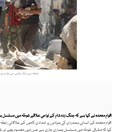
غوطہ میں ایک ہفتے سے جاری بمباری میں 4 سو سے زائد افراد ہلاک ہو گئ
اقوام متحدہ نے کہا ہے کہ جنگ زدہ شام کے نواحی علاقے غوطہ میں مسلسل بمب
اقوام متحدہ کے انسانی ہمدردی کی بنیادوں پر امدادی کاموں کے علاقائی رابطہ کا
کہا کہ مشرقی غوطہ میں مسلسل بمباری جاری ہے جس میں معصوم بچے اور غیر 