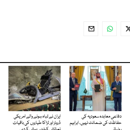
دفاعی معاہدہ سعودیہ کی
ایران نے تباہ ہونے والے امریکی
حفاظت کی ضمانت نہیں، ابراہیم
ڈرونز اور لڑاکا طیاروں کی باقیات
رضائی
نمائش کیلئے پیش کردیں