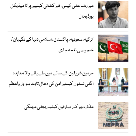
میر رضا علی کیس، قبر کشائی کیلیے پرانا میڈیکل
بورڈ بحال
‘ترکیہ، سعودیہ، پاکستان، اسلامی دنیا کے نگہبان’،
خصوصی نغمہ جاری
حرمین شریفین کے سائے میں طے پانے والا معاہدہ
اگلی نسلوں کیلئے امن کی ڈھال ثابت ہو، وزیراعظم
ملک بھر کے صارفین کیلیے بجلی مہنگی