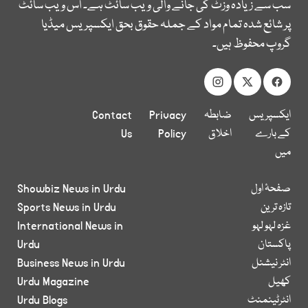
سب سے زیادہ وزٹ کی جانے والی ویب سائٹ ہے۔ اس ویب سائٹ
پر شائع شدہ تمام مواد کے جملہ حقوق بحق ایکسپریس میڈیا
گروپ محفوظ ہیں۔
ایکسپریس
ضابطہ
Privacy
Contact
کے بارے
اخلاق
Policy
Us
میں
صفحۂ اول
Showbiz News in Urdu
تازہ ترین
Sports News in Urdu
غزہ لہو لہو
International News in
پاکستان
Urdu
انٹر نیشنل
Business News in Urdu
کھیل
Urdu Magazine
انٹرٹینمنٹ
Urdu Blogs