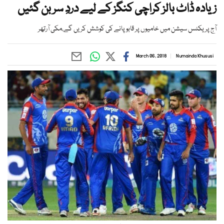
زیادہ ڈاٹ بالز کراچی کنگز کے لیے دردِ سر بن گئیں
آج پریکٹس سیشن میں خامیوں پر قابوپانے کی کوشش کریں گے،مکی آرتھر
March 06, 2018
Numainda Khususi