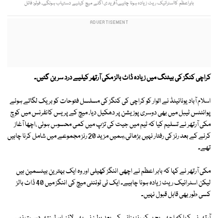
بابراعظم کااسٹرائیک ریٹ زیادہ ہونا چاہیے،آفریدی اگلے میچ کیلیے دستیاب ہونگے۔ فوٹو: فائل
کراچی کنگز کی بیٹنگ میں زیادہ ڈاٹ بالز مکی آرتھر کیلیے درد سر بن گئیں۔
اسلام آباد یونائیٹڈ نے اتوار کو کراچی کی کنگز کی مسلسل فتوحات کو بریک لگاتے ہوئے
پوائٹٹس ٹیبل میں بھی دوسری پوزیشن پر دھکیل دیا، میچ کے پریس کانفرنس میں کوچ
مکی آرتھر نے تسلیم کیا کہ ٹیم میں جیت کی تڑپ میں کمی محسوس ہوئی ،اچھا آغاز
کرنے کے بعد رنز کی رفتار نہیں بڑھائی،ہمیں مزید 20 رنز مجموعے میں شامل کرنا چاہیں
تھے۔
مکی آرتھر نے کہا کہ بابر اعظم نے اچھی اننگز کھیلی اور وہ ایک بہترین بیٹسمین ہیں
لیکن اسٹرائیک ریٹ زیادہ ہونا چاہیے۔ ایک ٹی ٹوئنٹی میچ کی اننگز میں 40 ڈاٹ بالز
کسی طور بھی قابل قبول نہیں۔