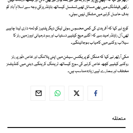
آرتھر نے کہا کہ اچھی پچ پر کم رنز بنانے کے بعد بولرز نے بھی لائن اور لینتھ درست نہیں
رکھی،فیلڈنگ میں بھی مسائل تھے،تسلسل کیساتھ باؤنڈریزکی وجہ سے اسلام آباد کو
ہدف حاصل کرنے میں مشکل نہیں ہوئی۔
کوچ نے کہا کہ آفریدی کی کمی محسوس ہوئی لیکن دیگر پلئیرز کو ذمہ داری لینا چاہیے
تھی،آل راؤنڈر امید ہے کہ اگلے میچ کیلیے دستیاب اور ہم درمیانی اوورز میں رنز کا
سیلاب روکنے میں کامیاب ہوجائینگے۔
مکی آرتھر نے کہا کہ منگل کو پریکٹس سیشن میں اپنی پلاننگ اور خاص طور پر رنز
روکنے کیلیے کچھ خاص کرنے کی سوچ کیساتھ ٹریننگ کرینگے، دبئی میں کنڈیشنز
مختلف اور ہمارے لیے زیادہ مناسب ہیں۔
متعلقہ