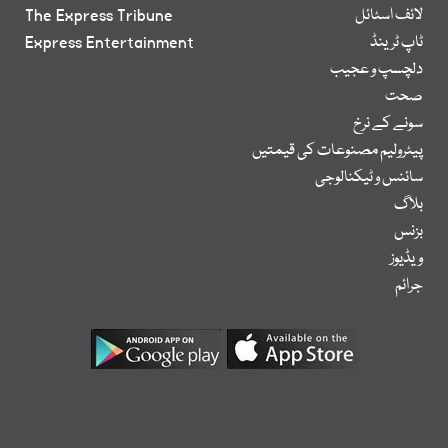
لائف اسٹائل
The Express Tribune
ٹاپ ٹرینڈ
Express Entertainment
دلچسپ و عجیب
صحت
سونے کے نرخ
پیٹرولیم مصنوعات کی قیمتیں
سائنس و ٹیکنالوجی
بلاگ
بزنس
ویڈیوز
جرائم