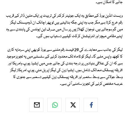
جانے کا امکان ہے۔
ویسٹ انڈین بورڈ کے مطابق وہ ایک جونیئر کرکٹر کی تربیت پر ایک ملین ڈالر کے قریب
رقم خرچ کرتا ہے مگر جب وہ اپنی جگہ بنالیتے ہیں تو پھر اچانک ان ڈومیسٹک لیگز
میں گم ہوجاتے ہیں، نوجوان کھلاڑیوں پر سال میں صرف تین ایونٹس کی پابندی سے وہ
اپنے مقامی میچز اور انٹرنیشنل کرکٹ کیلیے دستیاب ہوں گے۔
لیگز کی جانب سے معاہدے کی 20 فیصد رقم ملنے سے بورڈ کو بھی اپنی سرمایہ کاری
کا کچھ واپس ملے گا۔ لیگز کو 6 ماہ تک محدود کرنے کے سلسلے میں یہ تجویز موجود
ہے کہ ان کی علاقی بنیادوں پر درجہ بندی کی جائے جس میں ایشیا، یورپ وامریکا اور
افریقہ پیسفک ممالک شامل ہوں، ایشیا زون کی لیگز اپریل مئی، یورپ امریکاز لیگز
وسط جولائی سے وسط ستمبر اور افریقہ پیسفک زون کیلیے دسمبر سے جنوری کا
عرصہ مختص کرنے کی تجویز سامنے آئی ہے۔