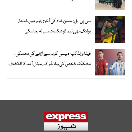
سی پی ایل: حنین شاہ کی آخری اوور میں شاندار
بولنگ بھی ٹیم کو شکست سے نہ بچاسکی
فیفا ورلڈکپ: میسی کو بم سے اڑانے کی دھمکی،
مشکوک شخص کی رونالڈو کے ہوٹل آمد کا انکشاف