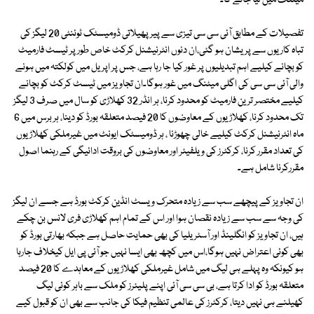
میٹنگ میں لیا جائے گا۔
تفصیلات کے مطابق آئی سی سی تیزی سے پیر پھیلاتی ڈومیسٹک ٹوئنٹی 20 لیگز کی
تباہ کاریوں سے پریشان ہو گئی،ان دنوں انٹرنیشنل کرکٹ خاص طور پر ٹیسٹ فارمیٹ
کو بچانے کیلیے اہم تبدیلیوں پر غور کیا جا رہا ہے، جس پر اپریل میں کولکتہ میں ہونے
والی آئی سی سی کی اگلی میٹنگ میں غور ہوگا۔ان تجاویز میں ٹیسٹ کرکٹ کو بچانے
کیلیے مختصر ترین فارمیٹ کو محدود کرنا، ہر انڈر 32 کھلاڑی کو سال میں صرف 3 لیگز
تک محدود کرنا، کھلاڑیوں کے معاوضوں کا 20 فیصد متعلقہ بورڈ کو دینا، ہر برس میں 6
ماہ انٹرنیشنل کرکٹ کیلیے خالی چھوڑنا ، ہر ڈومیسٹک ایونٹ میں غیرملکی کھلاڑیوں
کی تعداد مقرر کرنا، کرکٹرز کی ویلفیئر اور معاوضوں کی بروقت ادائیگی کے رہنما اصول
مقررکرنا شامل ہے۔
ان تجاویز کے پیچھے سب سے زیادہ متحرک ویسٹ انڈین کرکٹ بورڈ ہے جسے ان لیگز
کی وجہ سے سب سے زیادہ نقصان ہوا اور اس کے تمام اہم کھلاڑی فری لانس بن چکے
ہیں، ان تجاویز کو انگلینڈ اور آسٹریلیا کی بھی حمایت حاصل ہے جبکہ بھارتی بورڈ کو
بھی کوئی اعتراض نہیں ہوگا،اس میں کچھ بھی ایسا نہیں جو آئی پی ایل کیخلاف جارہا
ہو کیونکہ وہ پہلے ہی لیگ میں شامل غیرملکی کھلاڑیوں کے معاہدے کا 20 فیصد
متعلقہ بورڈ کو ادا کرتا ہے، بی سی سی آئی اپنے پلیئرز کو ملک سے باہر کوئی لیگ
کھیلنے ہی نہیں دیتا، کرکٹرز کی عالمی تنظیم فیکا کی جانب سے بھی ان کو قبول کیے