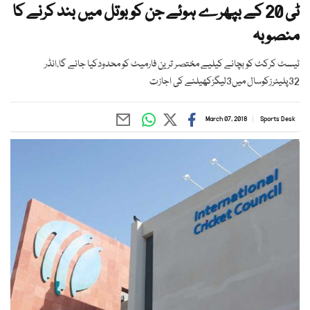
ٹی 20 کے بپھرے ہوئے جن کو بوتل میں بند کرنے کا
منصوبہ
ٹیسٹ کرکٹ کو بچانے کیلیے مختصر ترین فارمیٹ کو محدودکیا جائے گا،انڈر
32پلیئرزکوسال میں3لیگزکھیلنے کی اجازت
March 07, 2018
Sports Desk