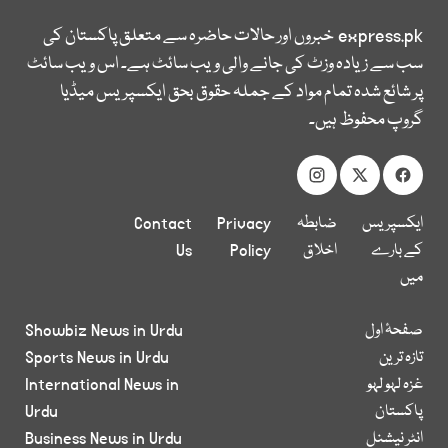
express.pk
خبروں اور حالات حاضرہ سے متعلق پاکستان کی
سب سے زیادہ وزٹ کی جانے والی ویب سائٹ ہے۔ اس ویب سائٹ
پر شائع شدہ تمام مواد کے جملہ حقوق بحق ایکسپریس میڈیا
گروپ محفوظ ہیں۔
ایکسپریس
ضابطہ
Privacy
Contact
کے بارے
اخلاق
Policy
Us
میں
صفحۂ اول
Showbiz News in Urdu
تازہ ترین
Sports News in Urdu
غزہ لہو لہو
International News in
پاکستان
Urdu
انٹر نیشنل
Business News in Urdu