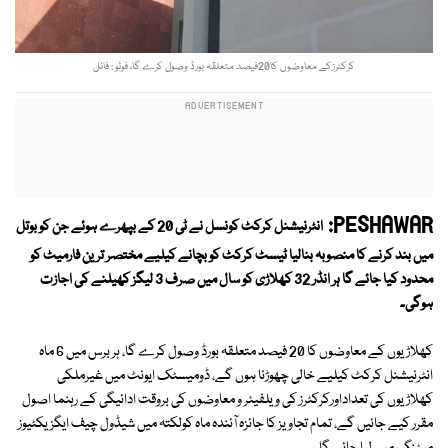
کرکٹرزکے معاوضوں کا20فیصد متعلقہ بورڈ وصول کرے گا، فوٹو : فائل
PESHAWAR:
انٹرنیشنل کرکٹ کونسل نے ٹی 20 کے بپھرے ہوئے جن کو بوتل
میں بند کرنے کا منصوبہ بنالیا ٹیسٹ کرکٹ کو بچانے کیلیے مختصر ترین فارمیٹ کو
محدود کیا جائے گا ہر انڈر 32 کھلاڑی کو سال میں صرف 3 لیگز کھیلنے کی اجازت
ہوگی۔
کھلاڑیوں کے معاوضوں کا 20 فیصد متعلقہ بورڈ وصول کرے گا، ہر برس میں 6 ماہ
انٹرنیشنل کرکٹ کیلیے خالی چھوڑنا ہوں گے، ڈومیسٹک ایونٹ میں غیرملکی
کھلاڑیوں کی تعداداورکرکٹرز کی ویلفیئر و معاوضوں کی بروقت ادائیگی کے رہنما اصول
مقرر کیے جائیں گے، تمام تجاویز کا جائزہ آئندہ ماہ کولکتہ میں شیڈول چیف ایگزیکٹیوز