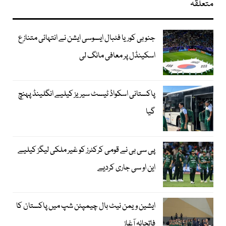
متعلقہ
جنوبی کوریا فٹبال ایسوسی ایشن نے انتہائی متنازع
اسکینڈل پر معافی مانگ لی
پاکستانی اسکواڈ ٹیسٹ سیریز کیلیے انگلینڈ پہنچ
گیا
پی سی بی نے قومی کرکٹرز کو غیر ملکی لیگز کیلیے
این او سی جاری کردیے
ایشین ویمن نیٹ بال چیمپئن شپ میں پاکستان کا
فاتحانہ آغاز