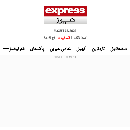
AUGUST 08, 2026
اشتہار لگائیں |
لائیو ٹی وی
| آج کا اخبار
صفحۂ اول
تازہ ترین
کھیل
خاص خبریں
پاکستان
انٹر نیشنل
ٹا