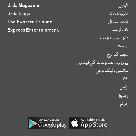
کھیل
Urdu Magazine
انٹرٹینمنٹ
Urdu Blogs
لائف اسٹائل
The Express Tribune
ٹاپ ٹرینڈ
Express Entertainment
دلچسپ و عجیب
صحت
سونے کے نرخ
پیٹرولیم مصنوعات کی قیمتیں
سائنس و ٹیکنالوجی
بلاگ
بزنس
ویڈیوز
جرائم