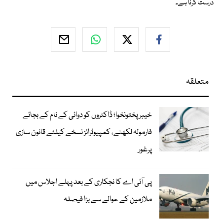
درست کرنا ہے۔
متعلقہ
خیبرپختونخوا؛ ڈاکٹروں کو دوائی کے نام کے بجائے
فارمولہ لکھنے، کمپیوٹرائز نسخے کیلئے قانون سازی
پرغور
پی آئی اے کا نجکاری کے بعد پہلے اجلاس میں
ملازمین کے حوالے سے بڑا فیصلہ