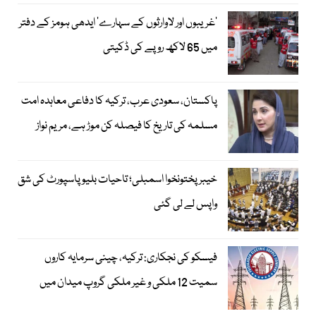
’غریبوں اور لاوارثوں کے سہارے‘ ایدھی ہومز کے دفتر
میں 65 لاکھ روپے کی ڈکیتی
پاکستان، سعودی عرب، ترکیہ کا دفاعی معاہدہ امت
مسلمہ کی تاریخ کا فیصلہ کن موڑ ہے، مریم نواز
خیبرپختونخوا اسمبلی؛ تاحیات بلیو پاسپورٹ کی شق
واپس لے لی گئی
فیسکو کی نجکاری: ترکیہ، چینی سرمایہ کاروں
سمیت 12 ملکی و غیر ملکی گروپ میدان میں