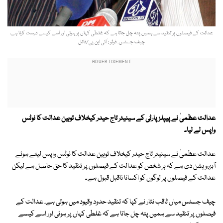
عدالت کے فیصلوں پر تنقید سے ہمیں پتہ چل جاتا ہے کہ غلطی کہاں پر ہوئی اور اسے کیسے درست کرنا ہے،
چیف جسٹس۔ فوٹو : آئی این پی/فائل
عدالت عظمیٰ نے پیپلز پارٹی کے سینیٹر تاج حیدر کیخلاف توہین عدالت کا نوٹس
واپس لے لیا۔
عدالت عظمیٰ نے سینیٹر تاج حیدر کیخلاف توہین عدالت کا نوٹس واپس لیتے ہوئے
آبزرویشن دی ہے کہ ہر شخص کو عدالت کے فیصلوں پر تنقید کا حق حاصل ہے لیکن
عدالت کے فیصلوں پر لوگوں کو اکسانا ناقبل قبول ہے۔
چیف جسٹس میاں ثاقب نثار نے کہا کہ تنقید حدود وقیود میں ہوتی ہے، عدالت کے
فیصلوں پر تنقید سے ہمیں پتہ چل جاتا ہے کہ غلطی کہاں پر ہوئی اور اسے کیسے