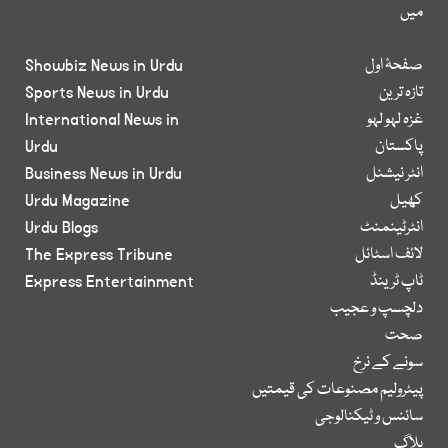
میں
صفحۂ اول
Showbiz News in Urdu
تازہ ترین
Sports News in Urdu
غزہ لہو لہو
International News in
پاکستان
Urdu
انٹر نیشنل
Business News in Urdu
کھیل
Urdu Magazine
انٹرٹینمنٹ
Urdu Blogs
لائف اسٹائل
The Express Tribune
ٹاپ ٹرینڈ
Express Entertainment
دلچسپ و عجیب
صحت
سونے کے نرخ
پیٹرولیم مصنوعات کی قیمتیں
سائنس و ٹیکنالوجی
بلاگ