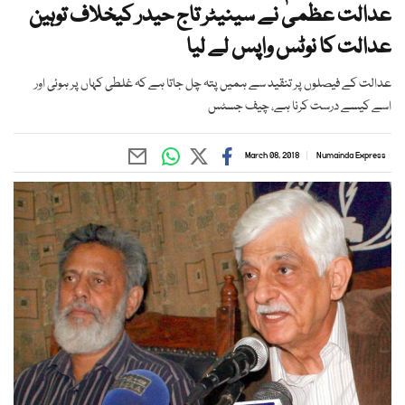
عدالت عظمیٰ نے سینیٹر تاج حیدر کیخلاف توہین
عدالت کا نوٹس واپس لے لیا
عدالت کے فیصلوں پر تنقید سے ہمیں پتہ چل جاتا ہے کہ غلطی کہاں پر ہوئی اور
اسے کیسے درست کرنا ہے، چیف جسٹس
March 08, 2018
Numainda Express