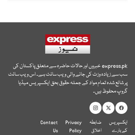
express.pk
خبروں اور حالات حاضرہ سے متعلق پاکستان کی
سب سے زیادہ وزٹ کی جانے والی ویب سائٹ ہے۔ اس ویب سائٹ
پر شائع شدہ تمام مواد کے جملہ حقوق بحق ایکسپریس میڈیا
گروپ محفوظ ہیں۔
ایکسپریس
ضابطہ
Privacy
Contact
کے بارے
اخلاق
Policy
Us