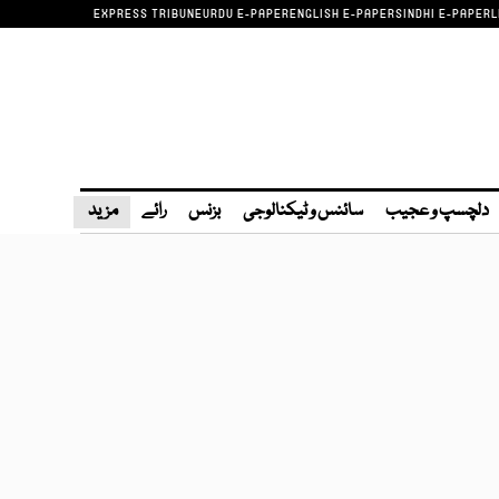
EXPRESS TRIBUNE
URDU E-PAPER
ENGLISH E-PAPER
SINDHI E-PAPER
L
دلچسپ و عجیب
سائنس و ٹیکنالوجی
بزنس
رائے
مزید