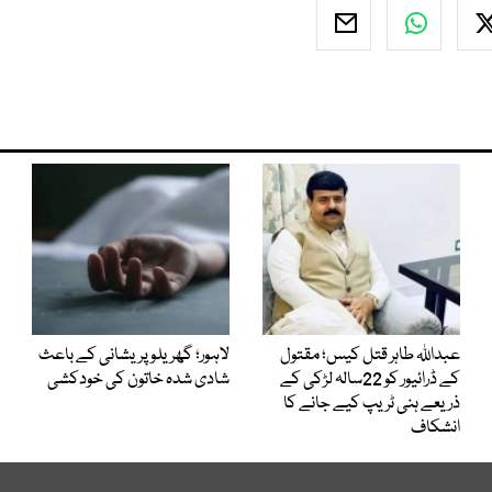
عبداللہ طاہر قتل کیس؛ مقتول
لاہور؛ گھریلو پریشانی کے باعث
کے ڈرائیور کو 22سالہ لڑکی کے
شادی شدہ خاتون کی خودکشی
ذریعے ہنی ٹریپ کیے جانے کا
انشکاف