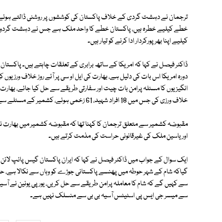
ترجمان نے دہشت گردی کے خلاف پاکستان کی کوششوں پر روشنی ڈالتے ہوئے ک
خطے کیلیے خطرہ ہیں، پاکستان خطے کا واحد ملک ہے جس نے دہشت گردوں ک
کیلیے اپنا بھرپورکردار ادا کرنے کو تیار ہیں۔
ڈاکٹر فیصل نے کہا کہ امریکا کے ساتھ برابری کے تعلقات چاہتے ہیں۔ پاکستان او
دورہ امریکا اس بات کی دلیل ہے، بھارت کی ایل او سی پر آئے روز خلاف ورزیوں 
خلاف ورزی کی جس میں 18 افراد شہید، 61 زخمی ہوئے، کشمیر کے مسئلے سے پیچھے ہرگز نہیں ہٹ سکتے۔
اور یاسین ملک کی غیرقانونی حراست کی مذمت کرتے ہیں۔
ایک سوال کے جواب میں ڈاکٹر فیصل نے کہا کہ ایران پاکستان گیس پائپ لائن پ
گیاکہ شام کے شہر حوطہ میں پھنسے پاکستانی جوڑے کو وہاں سے نکالا ہے، حوط
سے کہیں گے کہ شام کا معاملہ پرامن طریقے سے حل کریں، یورپی یونین نے آسیہ
سے میسر جی ایس پی اسٹیٹس آسیہ بی بی سے منسلک نہیں ہے۔