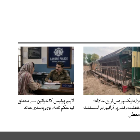
ہزارہ ایکسپریس ٹرین حادثہ؛
لاہور پولیس کا خواتین سے متعلق
غفلت برتنے پر ڈرائیور اور اسسٹنٹ
نیا حکم نامہ، بڑی پابندی عائد
معطل