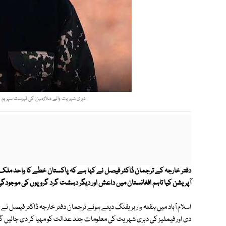
دہری شہریت والے ملازمین کی فہرست سپریم کور
دفتر خارجہ کے ترجمان ڈاکٹر فیصل نے کہا ہے کہ پاکستان خطے کا واحد 
آپریشن کیا تاہم افغانستان میں داعش اور دیگر دہشت گرد گروپوں کی موجود
اسلام آباد میں ہفتہ وار بریفنگ دیتے ہوئے ترجمان دفتر خارجہ ڈاکٹر فیصل نے
دی اور فیملیز کی دہری شہریت کی معلومات جلد عدالت کو مہیا کر دی جائیں گ