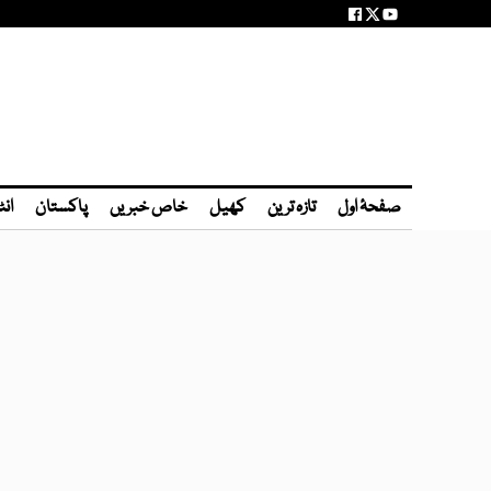
صفحۂ اول
تازہ ترین
کھیل
خاص خبریں
پاکستان
انٹ