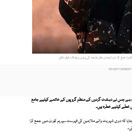
ٹ جمع کرا دی، ترجمان دفتر خارجہ کی پریس بریفنگ۔ فوٹو : فائل
ملک ہے جس نے دہشت گردوں کے منظم گروپوں کے خاتمے کیلیے جامع
گی خطے کیلیے خطرہ ہیں۔
 بتایا کہ دہری شہریت والے ملازمین کی فہرست سپریم کورٹ میں جمع کرا
ی۔