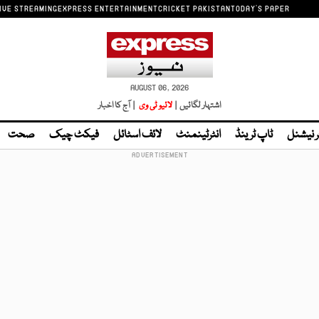
IVE STREAMING
EXPRESS ENTERTAINMENT
CRICKET PAKISTAN
TODAY'S PAPER
AUGUST 06, 2026
اشتہار لگائیں |
لائیو ٹی وی
| آج کا اخبار
ر نیشنل
ٹاپ ٹرینڈ
انٹرٹینمنٹ
لائف اسٹائل
فیکٹ چیک
صحت