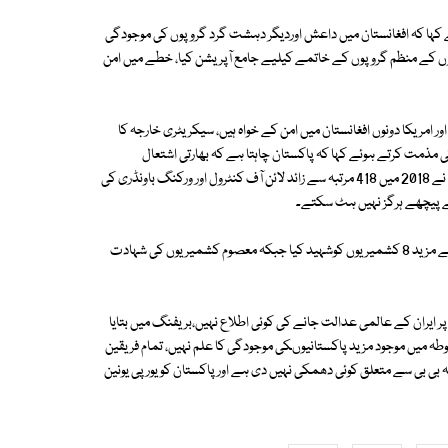
ہا کہ افغانستان میں داعش اوردیگر دہشت گرد گروپوں کی موجودگی
ے منظم گروپوں کے خاتمے کیلیے جامع آپریشن کیا، خطے میں امن
ر امریکا دونوں افغانستان میں امن کے خواہ ہیں، سیکریٹری خارجہ کا
کی مذمت کرتے ہوئے کہا کہ پاکستان چاہتا ہے کہ بھارتی اشتعال
انگیزیوں کا مسئلہ پرامن بات چیت اور سفارتی طریقے سے حل کیا جائے، بھارت نے 2018 میں 418 مرتبہ سے زائد لائن آف کنٹرول اور ورکنگ باونڈری کی
مقبوضہ کشمیر سے متعلق ترجمان کا کہنا تھا کہ مقبوضہ کشمیر میں بھارت نے مزید 8 کشمیریوں کوشہید کیا جبکہ معصوم کشمیریوں کی شہادت
ر ایران کے عالمی عدالت جانے کی کوئی اطلاع نہیں،بریفنگ میں بتایا
ہ میں موجود مزید پاکستانیوںکی موجودگی کا علم نہیں، تمام فریقین
 بی بی سے متعلق کوئی دھمکی نہیں دی ہے اور پاکستان کو یورپی یونین