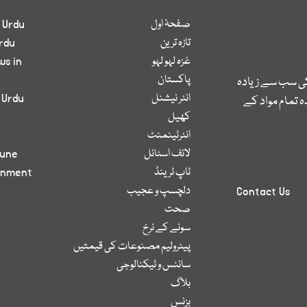
صفحۂ اول
 Urdu
تازہ ترین
rdu
غزہ لہو لہو
ws in
پاکستان
کی سب سے زیادہ
انٹر نیشنل
 Urdu
 تمام مواد کے
کھیل
انٹرٹینمنٹ
لائف اسٹائل
bune
ٹاپ ٹرینڈ
inment
دلچسپ و عجیب
Contact Us
صحت
سونے کے نرخ
پیٹرولیم مصنوعات کی قیمتیں
سائنس و ٹیکنالوجی
بلاگ
بزنس