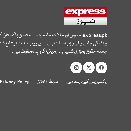
express.pk
خبروں اور حالات حاضرہ سے متعلق پاکستان 
وزٹ کی جانے والی ویب سائٹ ہے۔ اس ویب سائٹ پر شائع شدہ
جملہ حقوق بحق ایکسپریس میڈیا گروپ محفوظ ہیں۔
ایکسپریس کے بارے میں
ضابطہ اخلاق
Privacy Policy