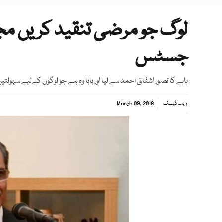
لوگ جو مرضی تنقید کریں م
جسٹس
بابے کا تصور اشفاق احمد سے لیا اور بابا وہ ہے جو لوگوں کےلیے سہول
ویب ڈیسک
March 09, 2018