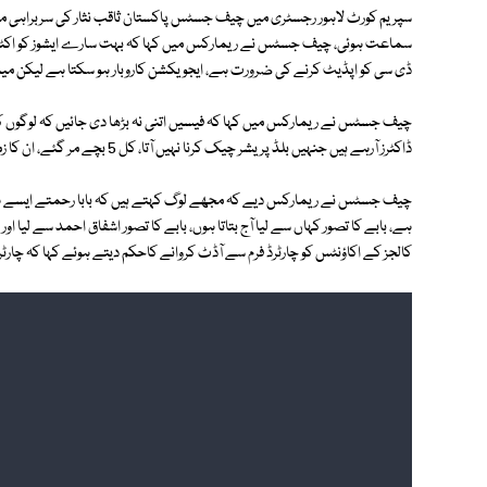
سپریم کورٹ لاہور رجسٹری میں چیف جسٹس پاکستان ثاقب نثار کی سربراہی می
سماعت ہوئی، چیف جسٹس نے ریمارکس میں کہا کہ بہت سارے ایشوز کو اکٹھا ٹ
ڈی سی کو اپڈیٹ کرنے کی ضرورت ہے، ایجویکشن کاروبار ہو سکتا ہے لیکن میڈی
چیف جسٹس نے ریمارکس میں کہا کہ فیسیں اتنی نہ بڑھا دی جائیں کہ لوگوں کی 
ڈاکٹرز آرہے ہیں جنہیں بلڈ پریشر چیک کرنا نہیں آتا، کل 5 بچے مر گئے، ان کا زمہ دار کون ہے، اب ان پر انکوائری ہوگی۔
چیف جسٹس نے ریمارکس دیے کہ مجھے لوگ کہتے ہیں کہ بابا رحمتے ایسے ہی ل
ہے، بابے کا تصور کہاں سے لیا آج بتاتا ہوں، بابے کا تصور اشفاق احمد سے لیا ا
کالجز کے اکاؤنٹس کو چارٹرڈ فرم سے آڈٹ کروانے کاحکم دیتے ہوئے کہا کہ چار