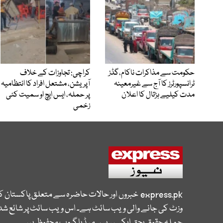
حکومت سے مذاکرات ناکام،گڈز
کراچی: تجاوزات کے خلاف
ٹرانسپورٹرز کا آج سے غیرمعینہ
آپریشن، مشتعل افراد کا انتظامیہ
مدت کیلیے ہڑتال کا اعلان
پر حملہ، ایس ایچ او سمیت کئی
زخمی
express.pk
خبروں اور حالات حاضرہ سے متعلق پاکستان 
وزٹ کی جانے والی ویب سائٹ ہے۔ اس ویب سائٹ پر شائع شدہ
جملہ حقوق بحق ایکسپریس میڈیا گروپ محفوظ ہیں۔