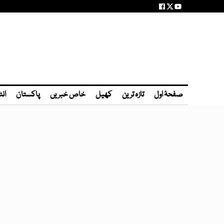
صفحۂ اول
تازہ ترین
کھیل
خاص خبریں
پاکستان
انٹ