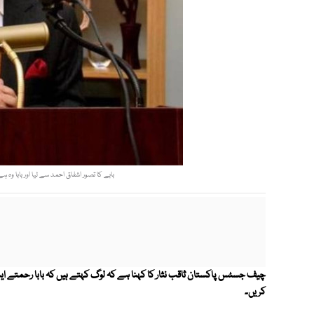
بابے کا تصور اشفاق احمد سے لیا اور بابا وہ
چیف جسٹس پاکستان ثاقب نثار کا کہنا ہے کہ لوگ کہتے ہیں کہ بابا رحمتے ای
کریں۔