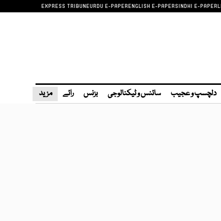
EXPRESS TRIBUNE
URDU E-PAPER
ENGLISH E-PAPER
SINDHI E-PAPER
L
دلچسپ و عجیب
سائنس و ٹیکنالوجی
بزنس
رائے
مزید