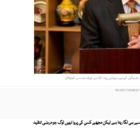
 ہے جو لوگوں کےلیے سہولتیں پیدا کرتا ہے، چیف جسٹس۔ فوٹو:فائل
سے ہی لگا رہتا ہے لیکن مجھے کسی کی پروا نہیں لوگ جو مرضی تنقید