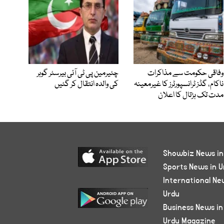
وفاقی حکومت سے مذاکرات
چئیرمین پی ٹی آئی بیرسٹر گوہر
ناکام، گڈز ٹرانسپورٹرز کا غیرمعینہ
کی والدہ انتقال کر گئیں
مدت تک ہڑتال کا اعلان
Showbiz News in
Sports News in U
International Ne
Urdu
Business News in
Urdu Magazine