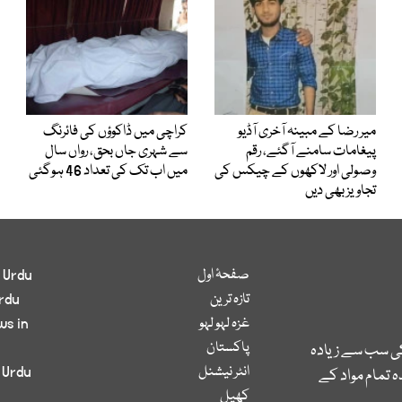
میر رضا کے مبینہ آخری آڈیو
کراچی میں ڈاکوؤں کی فائرنگ
پیغامات سامنے آگئے، رقم
سے شہری جاں بحق، رواں سال
وصولی اور لاکھوں کے چیکس کی
میں اب تک کی تعداد 46 ہوگئی
تجاویز بھی دیں
صفحۂ اول
 Urdu
تازہ ترین
rdu
غزہ لہو لہو
ws in
پاکستان
کی سب سے زیادہ
انٹر نیشنل
 Urdu
 تمام مواد کے
کھیل