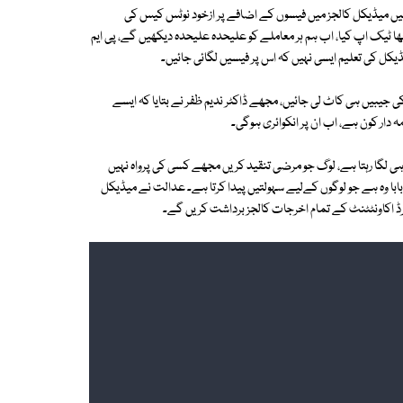
ں میڈیکل کالجز میں فیسوں کے اضافے پر ازخود نوٹس کیس کی
یک اپ کیا، اب ہم ہر معاملے کو علیحدہ علیحدہ دیکھیں گے، پی ایم
کل کی تعلیم ایسی نہیں کہ اس پر فیسیں لگائی جائیں۔
جیبیں ہی کاٹ لی جائیں، مجھے ڈاکٹر ندیم ظفر نے بتایا کہ ایسے
گا رہتا ہے، لوگ جو مرضی تنقید کریں مجھے کسی کی پرواہ نہیں
ور بابا وہ ہے جو لوگوں کےلیے سہولتیں پیدا کرتا ہے۔ عدالت نے میڈیکل
ٹرڈ اکاونٹٹنٹ کے تمام اخرجات کالجز برداشت کریں گے۔