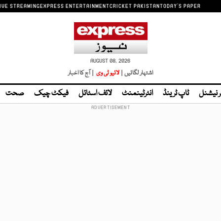
IVE STREAMING
EXPRESS ENTERTAINMENT
CRICKET PAKISTAN
TODAY'S PAPER
AUGUST 08, 2026
اشتہار لگائیں |
لائیو ٹی وی
| آج کا اخبار
ر نیشنل
ٹاپ ٹرینڈ
انٹرٹینمنٹ
لائف اسٹائل
فیکٹ چیک
صحت