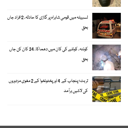
لسبیلہ میں قومی شاہراہ پر گاڑی کا حادثہ، 2افراد جاں
بحق
کوئٹہ، کوئلے کی کان میں دھماکا، 34 کان کن جاں
بحق
تربت؛ پنجاب کے 4 اور پختونخوا کے 2 مغوی مزدوروں
کی لاشیں برآمد