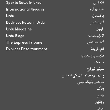
تازہ ترین
Sports News in Urdu
غزہ لہو لہو
International News in
پاکستان
Urdu
انٹر نیشنل
Business News in Urdu
کھیل
Urdu Magazine
انٹرٹینمنٹ
Urdu Blogs
لائف اسٹائل
The Express Tribune
ٹاپ ٹرینڈ
Express Entertainment
دلچسپ و عجیب
صحت
سونے کے نرخ
پیٹرولیم مصنوعات کی قیمتیں
سائنس و ٹیکنالوجی
بلاگ
بزنس
ویڈیوز
جرائم