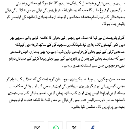
سے صوبے میں ترقی و خوشحال کے ایک نئے دور کا آغاز ہوگا اور معاشی و تجارتی
سرگرمیوں کو فروغ ملے گا جب کہ بوستان انڈسٹریل زون کی ترقی اور اس علاقے کی ترقی
و خوشحالی کے لیے تمام متعلقہ محکموں کو جلد از جلد بنیادی ڈھانچہ کی فراہمی کو
یقینی بنانا ہوگا۔
گورنر بلوچستان نے کہا کہ ملک میں بجلی کے بحران کا خاتمہ کرنے والے صوبے بھر
میں کئی گھنٹوں تک جاری لوڈ شیڈنگ پر سنجیدگی کے ساتھ توجہ دیں کیونکہ
صنعتی ترقی کے لیے بجلی کی فراہمی اولین شرط ہے۔ یہ بھی ہماری خوش قسمتی
ہے کہ ہمارے بجلی کے بحران پر قابو پانے کے لیے بجلی پیدا کرنے کے متبادل ذرائع
بھی موجودہیں جس سے استفادہ ضروری ہے۔
محمد خان اچکزئی نے چیف سیکریٹری بلوچستان کو ہدایت کی کہ علاقے کے عوام کو
بجلی، گیس، پانی اور دیگر ضروری سہولتوں کی فوری فراہمی کے لیے وفاقی حکام سے
رابطہ کریں اور اپنا کیس پوری قوت کے ساتھ پیش کریں۔ تعمیر و ترقی کے لیے بنیادی
ڈھانچہ خاص طور سے قومی شاہراہوں کی ترقی اور مغل کوٹ تا کوئٹہ شاہراہ کو ترجیحی
بنیاد وں پر اپریل تک مکمل کیا جائے۔