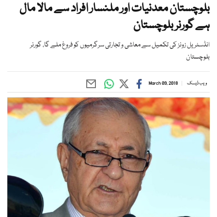
بلوچستان معدنیات اور ملنسار افراد سے مالا مال
ہے گورنر بلوچستان
انڈسٹریل زونز کی تکمیل سے معاشی و تجارتی سرگرمیوں کو فروغ ملے گا، گورنر
بلوچستان
ویب ڈیسک
March 09, 2018