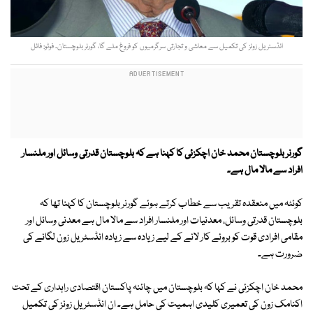
انڈسٹریل زونز کی تکمیل سے معاشی و تجارتی سرگرمیوں کو فروغ ملے گا، گورنر بلوچستان۔ فوٹو: فائل
گورنر بلوچستان محمد خان اچکزئی کا کہنا ہے کہ بلوچستان قدرتی وسائل اور ملنسار
افراد سے مالا مال ہے۔
کوئٹہ میں منعقدہ تقریب سے خطاب کرتے ہوئے گورنر بلوچستان کا کہنا تھا کہ
بلوچستان قدرتی وسائل، معدنیات اور ملنسار افراد سے مالا مال ہے معدنی وسائل اور
مقامی افرادی قوت کو بروئے کار لانے کے لیے زیادہ سے زیادہ انڈسٹریل زون لگانے کی
ضرورت ہے۔
محمد خان اچکزئی نے کہا کہ بلوچستان میں چائنہ پاکستان اقتصادی راہداری کے تحت
اکنامک زون کی تعمیری کلیدی اہمیت کی حامل ہے۔ ان انڈسٹریل زونز کی تکمیل