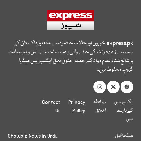
express.pk
خبروں اور حالات حاضرہ سے متعلق پاکستان کی
سب سے زیادہ وزٹ کی جانے والی ویب سائٹ ہے۔ اس ویب سائٹ
پر شائع شدہ تمام مواد کے جملہ حقوق بحق ایکسپریس میڈیا
گروپ محفوظ ہیں۔
ایکسپریس
ضابطہ
Privacy
Contact
کے بارے
اخلاق
Policy
Us
میں
صفحۂ اول
Showbiz News in Urdu