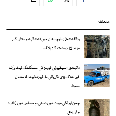
متعلقہ
ردالفتنہ-3 : بلوچستان میں فتنہ الہندوستان کے
مزید 12 دہشت گرد ہلاک
دالبندین؛ سیکیورٹی فورسز کی اسمگلنگ نیٹ ورک
کے خلاف بڑی کارروائی، 4 کروڑ مالیت کا سامان
ضبط
چمن اور لکی مروت میں دستی بم حملوں میں 3 افراد
جاں بحق