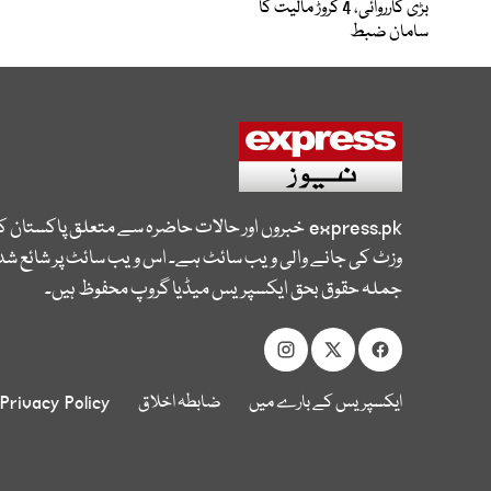
بڑی کارروائی، 4 کروڑ مالیت کا
سامان ضبط
express.pk
خبروں اور حالات حاضرہ سے متعلق پاکستان 
وزٹ کی جانے والی ویب سائٹ ہے۔ اس ویب سائٹ پر شائع شدہ
جملہ حقوق بحق ایکسپریس میڈیا گروپ محفوظ ہیں۔
ایکسپریس کے بارے میں
ضابطہ اخلاق
Privacy Policy