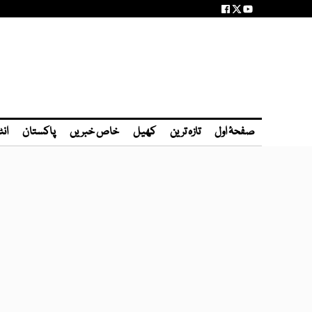
صفحۂ اول
تازہ ترین
کھیل
خاص خبریں
پاکستان
انٹ