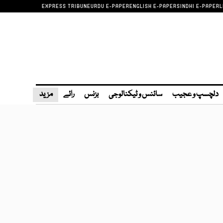
EXPRESS TRIBUNE
URDU E-PAPER
ENGLISH E-PAPER
SINDHI E-PAPER
L
دلچسپ و عجیب
سائنس و ٹیکنالوجی
بزنس
رائے
مزید