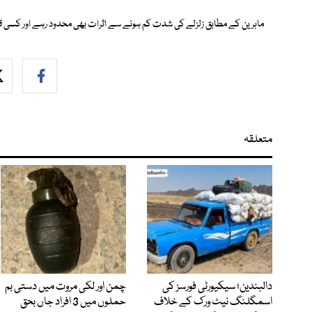
ماہرین کے مطابق زلزلے کی شدت کم ہونے سے اثرات بھی محدود رہے اور کسی 
متعلقہ
دالبندین؛ سیکیورٹی فورسز کی
چمن اور لکی مروت میں دستی بم
اسمگلنگ نیٹ ورک کے خلاف
حملوں میں 3 افراد جاں بحق