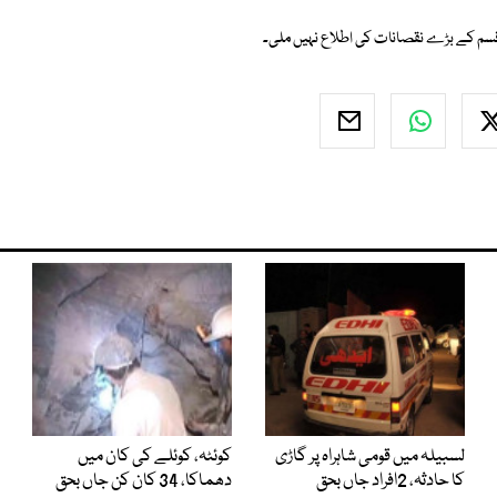
قسم کے بڑے نقصانات کی اطلاع نہیں ملی۔
لسبیلہ میں قومی شاہراہ پر گاڑی
کوئٹہ، کوئلے کی کان میں
کا حادثہ، 2افراد جاں بحق
دھماکا، 34 کان کن جاں بحق