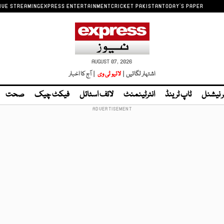
IVE STREAMING
EXPRESS ENTERTAINMENT
CRICKET PAKISTAN
TODAY'S PAPER
AUGUST 07, 2026
اشتہار لگائیں |
لائیو ٹی وی
| آج کا اخبار
ر نیشنل
ٹاپ ٹرینڈ
انٹرٹینمنٹ
لائف اسٹائل
فیکٹ چیک
صحت