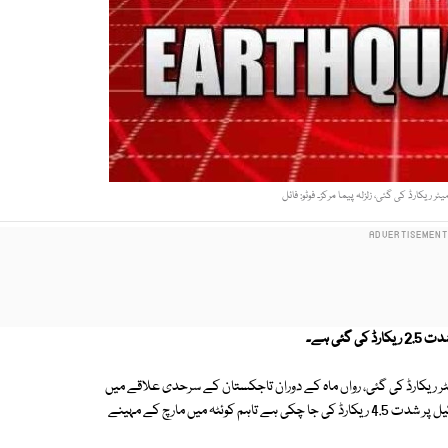
ی ہے۔
رکز کے مطابق زلزلے کا مرکز کوئٹہ شہر تھا، زلزلے کی گہرائی 10کلو میٹر ریکارڈ کی گئی، رواں ماہ کے دوران تاجکستان کے سرحدی علاقے میں
چند روز کے وقفے سے زلزلے کے جھٹکے ریکارڈ کیے گئے ہیں جن کی ریکٹر اسکیل پر شدت 4.5 ریکارڈ کی جا چکی ہے تاہم کوئٹہ میں مارچ کے مہینے