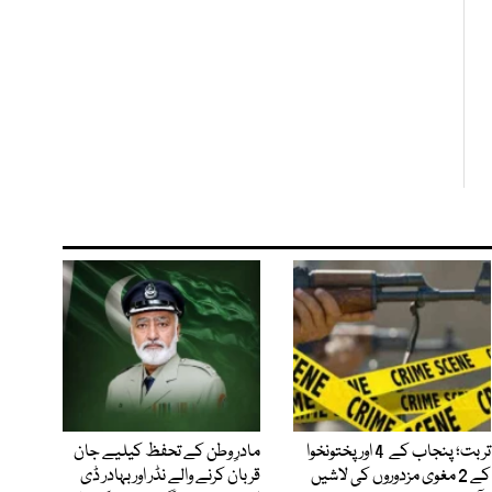
تربت؛ پنجاب کے 4 اور پختونخوا
مادرِ وطن کے تحفظ کیلیے جان
کے 2 مغوی مزدوروں کی لاشیں
قربان کرنے والے نڈر اور بہادر ڈی