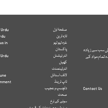
صفحۂ اول
 Urdu
تازہ ترین
rdu
غزہ لہو لہو
ws in
پاکستان
کی سب سے زیادہ
انٹر نیشنل
 Urdu
 تمام مواد کے
کھیل
انٹرٹینمنٹ
لائف اسٹائل
bune
ٹاپ ٹرینڈ
inment
دلچسپ و عجیب
Contact Us
صحت
سونے کے نرخ