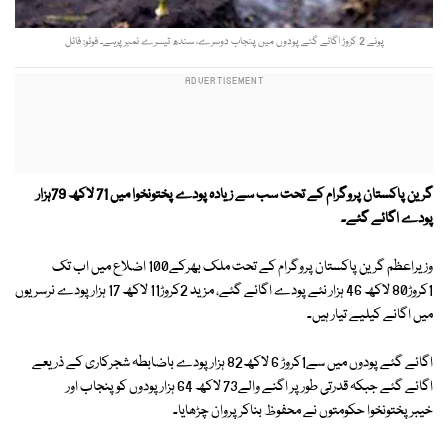
پونے 2 کروڑ اگائے گئے پودوں میں پنجاب دوسرے، سندھ تیسرے نمبرپرہے۔ فوٹو: فائل
گرین پاکستان پروگرام کے تحت سب سے زیادہ پودے پختونخوا میں 71 لاکھ 79ہزار
پودے اگائے گئے۔
وزیراعظم گرین پاکستان پروگرام کے تحت ملک بھرکے100 اضلاع میں اب تک
1کروڑ80 لاکھ 46 ہزار نئے پودے اگائے گئے، مزید 2کروڑ11 لاکھ 17 ہزار پودے نرسریوں
میں اگانے کیلیے تیار ہیں۔
اگائے گئے پودوں میں سے1کروڑ 6 لاکھ82 ہزار پودے باضابطہ شجرکاری کے ذریعے
اگائے گئے جبکہ قدرتی طور پر اگنے والے73 لاکھ 64 ہزار پودوں کو پنجاب اور
خیبرپختونخوا حکومتوں نے محفوظ بناکر پروان چڑھایا۔