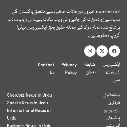
express.pk
خبروں اور حالات حاضرہ سے متعلق پاکستان کی
سب سے زیادہ وزٹ کی جانے والی ویب سائٹ ہے۔ اس ویب سائٹ
پر شائع شدہ تمام مواد کے جملہ حقوق بحق ایکسپریس میڈیا
گروپ محفوظ ہیں۔
ایکسپریس
ضابطہ
Privacy
Contact
کے بارے
اخلاق
Policy
Us
میں
صفحۂ اول
Showbiz News in Urdu
تازہ ترین
Sports News in Urdu
غزہ لہو لہو
International News in
پاکستان
Urdu
انٹر نیشنل
Business News in Urdu