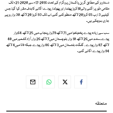
دستاویز کے مطابق گرین پاکستان پروگرام کے تحت 2016-17ء سے 2020-21ء تک
مقامی طور پر اگنے والے10کروڑ پھلدار اور پھولدار پودے اگانے کاہدف مقرر کیا گیا،جس
کیلیے 3 ارب 65 کروڑ20 لاکھ منظورکئے گئے،اب تک 93 کروڑ 20 لاکھ 30 ہزار روپے
جاری ہوچکے ہیں۔
سب سے زیادہ پودے پختونخوا میں 71 لاکھ79ہزار،پنجاب میں 25 لاکھ 64ہزار
پودے،سندھ میں26 لاکھ 10 ہزار، بلوچستان میں7 لاکھ26 ہزار، آزادکشمیر میں 40
لاکھ 87 ہزار پودے ، گلگت بلتستان میں3 لاکھ 86 ہزار پودے جبکہ فاٹا میں4 لاکھ
94 ہزار پودے اگائے گئے۔
متعلقہ