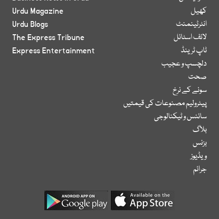
کھیل
Urdu Magazine
انٹرٹینمنٹ
Urdu Blogs
لائف اسٹائل
The Express Tribune
ٹاپ ٹرینڈ
Express Entertainment
دلچسپ و عجیب
صحت
سونے کے نرخ
پیٹرولیم مصنوعات کی قیمتیں
سائنس و ٹیکنالوجی
بلاگ
بزنس
ویڈیوز
جرائم