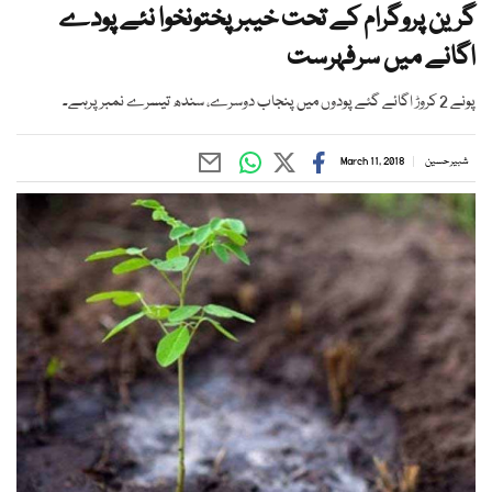
گرین پروگرام کے تحت خیبر پختونخوا نئے پودے
اگانے میں سرفہرست
پونے 2 کروڑ اگائے گئے پودوں میں پنجاب دوسرے، سندھ تیسرے نمبرپرہے۔
شبیر حسین
March 11, 2018