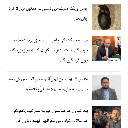
چمن اور لکی مروت میں دستی بم حملوں میں 3 افراد
جاں بحق
صدر مملکت کی جانب سے سمری پر دستخط نہ
ہونے کے باعث پشاور ہائیکورٹ کے 4 ججز مزید کام
نہیں کر سکیں گے
بندوق کے زور پر امن نہیں آتا، غلط پالیسیوں کی وجہ
سے صوبہ جل رہا ہے، وزیراعلیٰ پختونخوا
بند کمروں کے فیصلوں کیوجہ سے خیبرپختونخوا
کے حالات خراب ہیں مگر انہیں ٹھیک کروں گا،