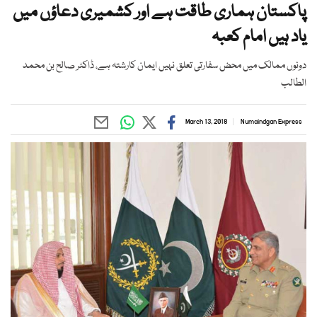
پاکستان ہماری طاقت ہے اور کشمیری دعاؤں میں
یاد ہیں امام کعبہ
دونوں ممالک میں محض سفارتی تعلق نہیں ایمان کارشتہ ہے، ڈاکٹر صالح بن محمد
الطالب
March 13, 2018
Numaindgan Express