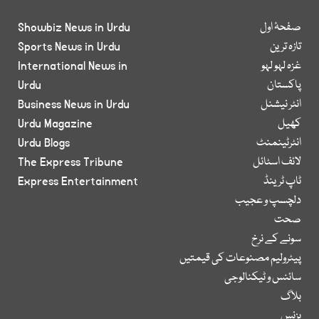
صفحۂ اول
Showbiz News in Urdu
تازہ ترین
Sports News in Urdu
غزہ لہو لہو
International News in
پاکستان
Urdu
انٹر نیشنل
Business News in Urdu
کھیل
Urdu Magazine
انٹرٹینمنٹ
Urdu Blogs
لائف اسٹائل
The Express Tribune
ٹاپ ٹرینڈ
Express Entertainment
دلچسپ و عجیب
صحت
سونے کے نرخ
پیٹرولیم مصنوعات کی قیمتیں
سائنس و ٹیکنالوجی
بلاگ
بزنس