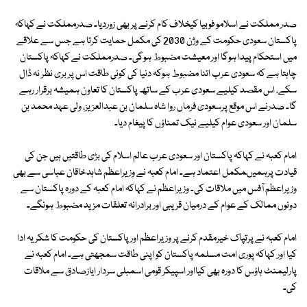
صدر مملکت نے اسلامو فوبیا کیخلاف کام کرنے پر بھی زوردیا۔ صدرمملکت نے کہاکہ
پاکستان سعودی حکومت کے وژن 2030 کی مکمل حمایت کرتا ہے جس سے علاقے
میں استحکام پیدا ہوگا اور معیشت مضبوط ہوگی۔ صدرمملکت نے کہاکہ پاکستان
چاہتا ہے کہ سعودی عرب اتنا مضبوط ہوکہ دنیا کی کوئی طاقت اس پر بری نظر نہ ڈال
سکے، اس مقصد کیلیے سعودی عرب کے ساتھ پاکستان کا تعاون ہمیشہ برقرار رہے
گا۔ صدرنے اس موقع پرسعودی فرماں روا شاہ سلمان بن عبدالعزیز، ولی عہد محمد بن
سلمان اور سعودی عوام کیلیے نیک تمناؤں کا پیغام دیا۔
امام کعبہ نے کہاکہ پاکستان اور سعودی عرب عالم اسلام کی بڑی طاقتیں ہیں جن کی
قیادت پرہمیںمکمل اعتماد ہے۔ امام کعبہ نے وزیراعظم شاہدخاقان عباسی سے بھی
وزیراعظم آفس میں ملاقات کی۔ وزیراعظم نے کہاکہ امام کعبہ کے دورہ پاکستان سے
دونوں ممالک کے عوام کے درمیان قریبی اور برادرانہ تعلقات مزید مضبوط ہونگے۔
امام کعبہ نے پرتپاک خیرمقدم کرنے پر وزیراعظم اور پاکستان کی حکومت کا شکریہ ادا
کیا اور کہاکہ پوری امت مسلمہ پاکستان کو اپنی طاقت سمجھتی ہے۔ امام کعبہ نے
پارلیمنٹ ہاؤس کا دورہ بھی کیااور اسپیکر قومی اسمبلی سردار ایازصادق سے ملاقات
کی۔