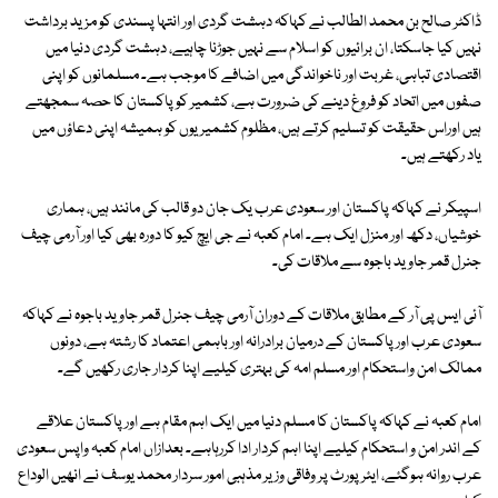
ڈاکٹر صالح بن محمد الطالب نے کہاکہ دہشت گردی اور انتہا پسندی کو مزید برداشت
نہیں کیا جاسکتا، ان برائیوں کو اسلام سے نہیں جوڑنا چاہیے، دہشت گردی دنیا میں
اقتصادی تباہی، غربت اور ناخواندگی میں اضافے کا موجب ہے۔ مسلمانوں کو اپنی
صفوں میں اتحاد کو فروغ دینے کی ضرورت ہے، کشمیر کو پاکستان کا حصہ سمجھتے
ہیں اوراس حقیقت کو تسلیم کرتے ہیں، مظلوم کشمیریوں کو ہمیشہ اپنی دعاؤں میں
یاد رکھتے ہیں۔
اسپیکر نے کہاکہ پاکستان اور سعودی عرب یک جان دو قالب کی مانند ہیں، ہماری
خوشیاں، دکھ اور منزل ایک ہے۔ امام کعبہ نے جی ایچ کیو کا دورہ بھی کیا اور آرمی چیف
جنرل قمر جاوید باجوہ سے ملاقات کی۔
آئی ایس پی آر کے مطابق ملاقات کے دوران آرمی چیف جنرل قمر جاوید باجوہ نے کہاکہ
سعودی عرب اور پاکستان کے درمیان برادرانہ اور باہمی اعتماد کا رشتہ ہے، دونوں
ممالک امن واستحکام اور مسلم امہ کی بہتری کیلیے اپنا کردار جاری رکھیں گے۔
امام کعبہ نے کہاکہ پاکستان کا مسلم دنیا میں ایک اہم مقام ہے اور پاکستان علاقے
کے اندر امن و استحکام کیلیے اپنا اہم کردار ادا کررہاہے۔ بعدازاں امام کعبہ واپس سعودی
عرب روانہ ہوگئے، ایئرپورٹ پر وفاقی وزیر مذہبی امور سردار محمد یوسف نے انھیں الوداع