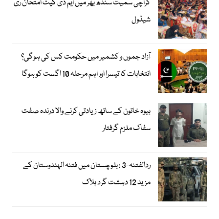
کراچی سمیت سندھ بھر میں ایم ڈی کیٹ امتحان ری
شیڈول
آزاد جموں و کشمیر میں حکومت کس کی ہوگی؟
انتخابات کا تیسرا اور اہم مرحلہ 10 اگست کو ہوگا
بیوہ خاتون کے ساتھ زیادتی کرنے والا درندہ صفت
سفاک ملزم گرفتار
ردالفتنہ-3 : بلوچستان میں فتنہ الہندوستان کے
مزید 12 دہشت گرد ہلاک