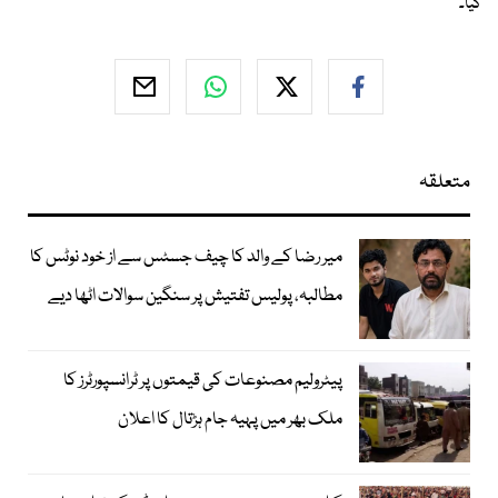
کیا۔
متعلقہ
میر رضا کے والد کا چیف جسٹس سے از خود نوٹس کا
مطالبہ، پولیس تفتیش پر سنگین سوالات اٹھا دیے
پیٹرولیم مصنوعات کی قیمتوں پر ٹرانسپورٹرز کا
ملک بھر میں پہیہ جام ہڑتال کا اعلان