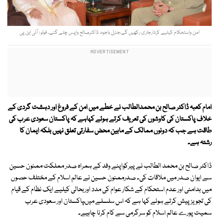
امن واستحکام کیلیے کردارجاری رکھیں گے،جنرل باجوہ، ڈاکٹرصالح واپس چلے گئے۔ فوٹو : آئی این پی
امام کعبہ ڈاکٹر صالح بن محمدالطالب نے خطے میں امن کے فروغ اور دہشت گردی کے
خلاف پاکستان کی کاوشوں کی تعریف کرتے ہوئے کہاہے کہ پاکستان سعودی عرب کی
طاقت ہے جب کہ دونوں ممالک کے مابین محض سفارتی تعلق نہیں بلکہ ایمان کا
رشتہ ہے۔
ڈاکٹر صالح بن محمد الطالب نے پیرکواپنے وفد کے ہمراہ صدر مملکت ممنون حسین
سے ایوان صدر میں ملاقات کی۔ صدرممنون حسین نے عالم اسلام کے مختلف حصوں
میں بدامنی اور عدم استحکام کے شکار عوام کی مدد اوربحالی کیلیے ایک نظام کے قیام
کی تجویز پیش کرتے ہوئے کہا ہے کہ اس سلسلے میںپاکستان اور سعودی عرب
سمیت پورے عالم اسلام کو سرگرمی سے کام کرنا چاہیے۔