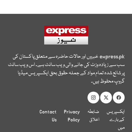
express.pk
خبروں اور حالات حاضرہ سے متعلق پاکستان کی
سب سے زیادہ وزٹ کی جانے والی ویب سائٹ ہے۔ اس ویب سائٹ
پر شائع شدہ تمام مواد کے جملہ حقوق بحق ایکسپریس میڈیا
گروپ محفوظ ہیں۔
ایکسپریس
ضابطہ
Privacy
Contact
کے بارے
اخلاق
Policy
Us
میں