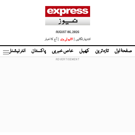
AUGUST 06, 2026
اشتہار لگائیں |
لائیو ٹی وی
| آج کا اخبار
صفحۂ اول
تازہ ترین
کھیل
خاص خبریں
پاکستان
انٹر نیشنل
ٹا