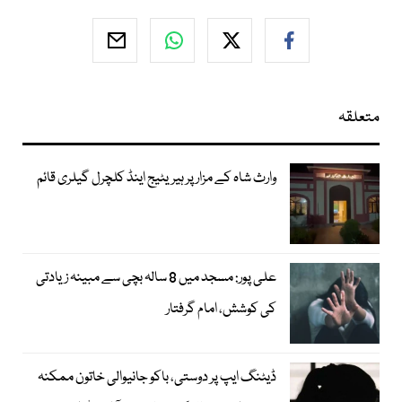
متعلقہ
وارث شاہ کے مزار پر ہیریٹیج اینڈ کلچرل گیلری قائم
علی پور: مسجد میں 8 سالہ بچی سے مبینہ زیادتی
کی کوشش، امام گرفتار
ڈیٹنگ ایپ پر دوستی، باکو جانیوالی خاتون ممکنہ