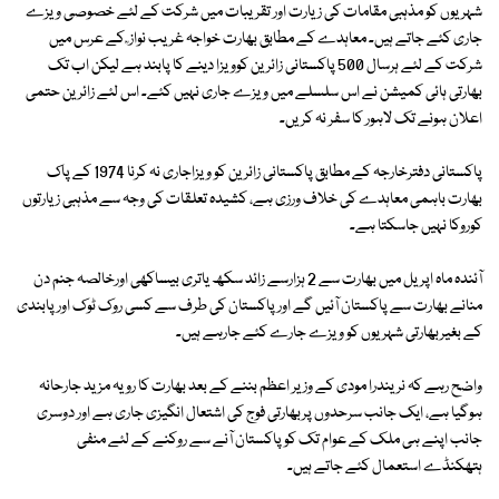
شہریوں کو مذہبی مقامات کی زیارت اور تقریبات میں شرکت کے لئے خصوصی ویزے
جاری کئے جاتے ہیں۔ معاہدے کے مطابق بھارت خواجہ غریب نواز ؒ کے عرس میں
شرکت کے لئے ہرسال 500 پاکستانی زائرین کوویزا دینے کا پابند ہے لیکن اب تک
بھارتی ہائی کمیشن نے اس سلسلے میں ویزے جاری نہیں کئے۔ اس لئے زائرین حتمی
اعلان ہونے تک لاہور کا سفر نہ کریں۔
پاکستانی دفترخارجہ کے مطابق پاکستانی زائرین کو ویزاجاری نہ کرنا 1974 کے پاک
بھارت باہمی معاہدے کی خلاف ورزی ہے، کشیدہ تعلقات کی وجہ سے مذہبی زیارتوں
کوروکا نہیں جاسکتا ہے۔
آئندہ ماہ اپریل میں بھارت سے 2 ہزارسے زائد سکھ یاتری بیساکھی اورخالصہ جنم دن
منانے بھارت سے پاکستان آئیں گے اورپاکستان کی طرف سے کسی روک ٹوک اورپابندی
کے بغیربھارتی شہریوں کو ویزے جارے کئے جارہے ہیں۔
واضح رہے کہ نریندرا مودی کے وزیر اعظم بننے کے بعد بھارت کا رویہ مزید جارحانہ
ہوگیا ہے، ایک جانب سرحدوں پربھارتی فوج کی اشتعال انگیزی جاری ہے اور دوسری
جانب اپنے ہی ملک کے عوام تک کو پاکستان آنے سے روکنے کے لئے منفی
ہتھکنڈے استعمال کئے جاتے ہیں۔