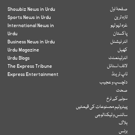
صفحۂ اول
Showbiz News in Urdu
تازہ ترین
Sports News in Urdu
غزہ لہو لہو
International News in
پاکستان
Urdu
انٹر نیشنل
Business News in Urdu
کھیل
Urdu Magazine
انٹرٹینمنٹ
Urdu Blogs
لائف اسٹائل
The Express Tribune
ٹاپ ٹرینڈ
Express Entertainment
دلچسپ و عجیب
صحت
سونے کے نرخ
پیٹرولیم مصنوعات کی قیمتیں
سائنس و ٹیکنالوجی
بلاگ
بزنس