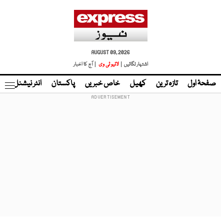
AUGUST 09, 2026
اشتہار لگائیں |
لائیو ٹی وی
| آج کا اخبار
صفحۂ اول
تازہ ترین
کھیل
خاص خبریں
پاکستان
انٹر نیشنل
ٹا