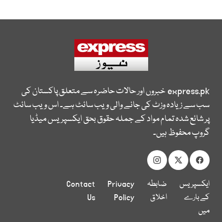
express.pk
خبروں اور حالات حاضرہ سے متعلق پاکستان کی
سب سے زیادہ وزٹ کی جانے والی ویب سائٹ ہے۔ اس ویب سائٹ
پر شائع شدہ تمام مواد کے جملہ حقوق بحق ایکسپریس میڈیا
گروپ محفوظ ہیں۔
ایکسپریس
ضابطہ
Privacy
Contact
کے بارے
اخلاق
Policy
Us
میں