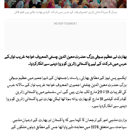
ہرسال 5 سوپاکستانی زائرین اجمیرشریف کے عرس میں شرکت کیلئے بھارت جاتے ہیں: فوٹو: فائل
بھارت نے عظیم صوفی بزرگ حضرت معین الدین چستی المعروف خواجہ غریب نواز ؒ کے
عرس میں شرکت کے لیے پاکستانی زائرین کو ویزا دینے سے انکارکردیا۔
ایکسپریس نیوز کے مطابق بھارتی ریاست راجستھان کے شہراجمیر میں عظیم صوفی
بزرگ حضرت معین الدین چشتی اجمیری المعروف خواجہ غریب نواز ؒ کے سالانہ عرس
کی تقریبات 19 تا 29 مارچ تک جاری رہیں گے، اس سلسلے میں پاکستانی زائرین
کوشرکت کیلئے 18 مارچ کو بھارت روانہ ہونا تھا لیکن بھارت نے پاکستانی زائرین کو ویزا
دینے سے انکارکردیا ہے۔
وزارت مذہبی امور کے ترجمان کا کہنا ہے کہ پاکستان اور بھارت کے درمیان مذہبی
سیاحت سے متعلق 1974 میں معاہدہ طے پایا تھا جس کے مطابق دونوں ملکوں کے