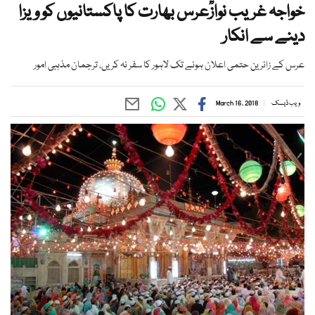
خواجہ غریب نوازؒعرس بھارت کا پاکستانیوں کو ویزا
دینے سے انکار
عرس کے زائرین حتمی اعلان ہونے تک لاہور کا سفر نہ کریں، ترجمان مذہبی امور
ویب ڈیسک
March 16, 2018